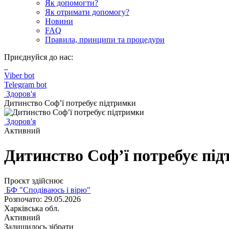
Як допомогти?
Як отримати допомогу?
Новини
FAQ
Правила, принципи та процедури
Приєднуйся до нас:
Viber bot
Telegram bot
Здоров'я
Дитинство Соф’ї потребує підтримки
Здоров'я
Активний
Дитинство Соф’ї потребує пі
Проєкт здійснює
БФ "Сподіваюсь і вірю"
Розпочато: 29.05.2026
Харківська обл.
Активний
Залишилось зібрати