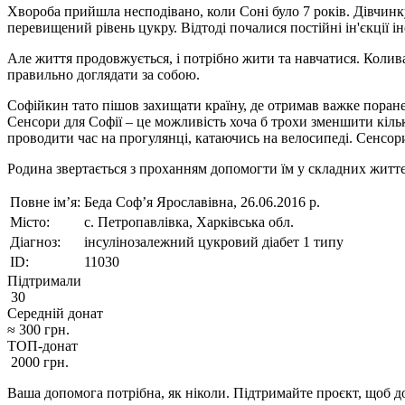
Хвороба прийшла несподівано, коли Соні було 7 років. Дівчинк
перевищений рівень цукру. Відтоді почалися постійні ін'єкції ін
Але життя продовжується, і потрібно жити та навчатися. Колива
правильно доглядати за собою.
Софійкин тато пішов захищати країну, де отримав важке поране
Сенсори для Софії – це можливість хоча б трохи зменшити кіль
проводити час на прогулянці, катаючись на велосипеді. Сенсори
Родина звертається з проханням допомогти їм у складних житт
Повне ім’я:
Беда Соф’я Ярославівна, 26.06.2016 р.
Місто:
с. Петропавлівка, Харківська обл.
Діагноз:
інсулінозалежний цукровий діабет 1 типу
ID:
11030
Підтримали
30
Середній донат
≈
300
грн.
ТОП-донат
2000
грн.
Ваша допомога потрібна, як ніколи. Підтримайте проєкт, щоб до