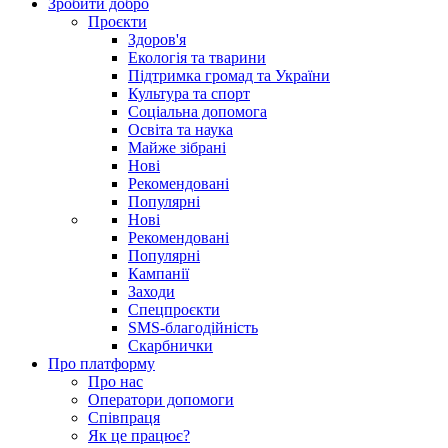
Зробити добро
Проєкти
Здоров'я
Екологія та тварини
Підтримка громад та України
Культура та спорт
Соціальна допомога
Освіта та наука
Майже зібрані
Нові
Рекомендовані
Популярні
Нові
Рекомендовані
Популярні
Кампанії
Заходи
Спецпроєкти
SMS-благодійність
Скарбнички
Про платформу
Про нас
Оператори допомоги
Співпраця
Як це працює?