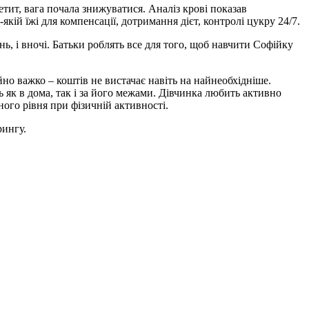
тит, вага почала знижуватися. Аналіз крові показав
якій їжі для компенсації, дотримання дієт, контролі цукру 24/7.
ь, і вночі. Батьки роблять все для того, щоб навчити Софійку
но важко – коштів не вистачає навіть на найнеобхідніше.
 як в дома, так і за його межами. Дівчинка любить активно
ного рівня при фізичній активності.
рингу.