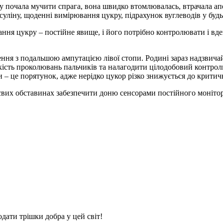
у почала мучити спрага, вона швидко втомлювалась, втрачала апе
суліну, щоденні вимірювання цукру, підрахунок вуглеводів у будь-
ння цукру – постійне явище, і його потрібно контролювати і вден
ння з подальшою ампутацією лівої стопи. Родині зараз надзвичай
кість проколювань пальчиків та налагодити цілодобовий контроль
 – це порятунок, адже нерідко цукор різко знижується до критич
євих обставинах забезпечити доню сенсорами постійного моніто
дати трішки добра у цей світ!