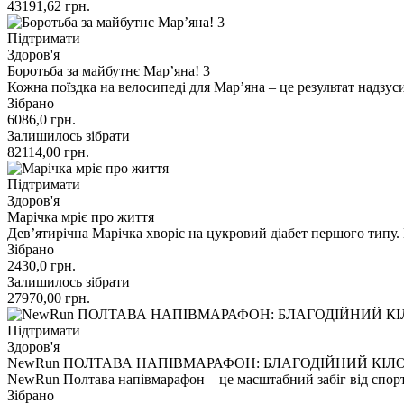
43191,62
грн.
Підтримати
Здоров'я
Боротьба за майбутнє Мар’яна! 3
Кожна поїздка на велосипеді для Мар’яна – це результат надзуси
Зібрано
6086,0
грн.
Залишилось зібрати
82114,00
грн.
Підтримати
Здоров'я
Марічка мріє про життя
Девʼятирічна Марічка хворіє на цукровий діабет першого типу. 
Зібрано
2430,0
грн.
Залишилось зібрати
27970,00
грн.
Підтримати
Здоров'я
NewRun ПОЛТАВА НАПІВМАРАФОН: БЛАГОДІЙНИЙ КІЛ
NewRun Полтава напівмарафон – це масштабний забіг від спо
Зібрано