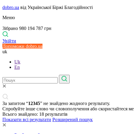
dobro.ua
від Української Біржі Благодійності
Меню
Зібрано 980 194 787 грн
Увійти
Допоможи dobro.ua
uk
Uk
En
За запитом “
12345
” не знайдено жодного результату.
Спробуйте інше слово чи словополучення або скористайтеся м
Всього знайдено:
18
результатів
Показати всі результати
Розширений пошук