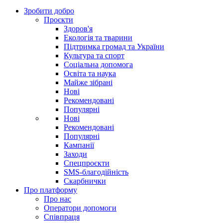
Зробити добро
Проєкти
Здоров'я
Екологія та тварини
Підтримка громад та України
Культура та спорт
Соціальна допомога
Освіта та наука
Майже зібрані
Нові
Рекомендовані
Популярні
Нові
Рекомендовані
Популярні
Кампанії
Заходи
Спецпроєкти
SMS-благодійність
Скарбнички
Про платформу
Про нас
Оператори допомоги
Співпраця