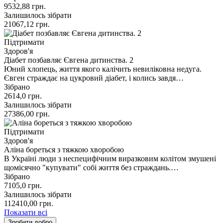
9532,88
грн.
Залишилось зібрати
21067,12
грн.
Підтримати
Здоров'я
Діабет позбавляє Євгена дитинства. 2
Юний хлопець, життя якого калічить невиліковна недуга.
Євген страждає на цукровий діабет, і колись завдя…
Зібрано
2614,0
грн.
Залишилось зібрати
27386,00
грн.
Підтримати
Здоров'я
Аліна бореться з тяжкою хворобою
В Україні люди з неспецифічним виразковим колітом змушені
щомісячно "купувати" собі життя без страждань.…
Зібрано
7105,0
грн.
Залишилось зібрати
112410,00
грн.
Показати всі
Зробити добро