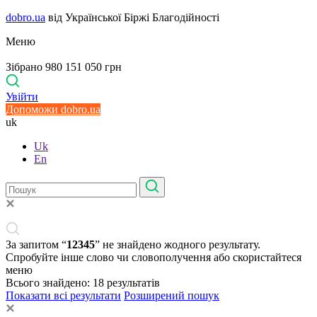
dobro.ua
від Української Біржі Благодійності
Меню
Зібрано 980 151 050 грн
Увійти
Допоможи dobro.ua
uk
Uk
En
За запитом “
12345
” не знайдено жодного результату.
Спробуйте інше слово чи словополучення або скористайтеся
меню
Всього знайдено:
18
результатів
Показати всі результати
Розширений пошук