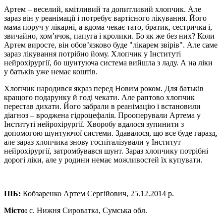
Артем – веселий, кмітливий та допитливий хлопчик. Але
зараз він у реанімації і потребує вартісного лікування. Його
мама поруч у лікарні, а вдома чекає тато, братик, сестричка і,
звичайно, хом’ячок, папуга і кролики. Бо як же без них? Коли
Артем виросте, він обов’язково буде "лікарем звірів". Але саме
зараз лікування потрібно йому. Хлопчик у Інституті
нейрохірургії, бо шунтуюча система вийшла з ладу. А на ліки
у батьків уже немає коштів.
Хлопчик народився якраз перед Новим роком. Для батьків
кращого подарунку й годі чекати. Але раптово хлопчик
перестав дихати. Його забрали в реанімацію і встановили
діагноз – вроджена гідроцефалія. Прооперували Артема у
Інституті нейрохірургії. Хворобу вдалося зупинити з
допомогою шунтуючої системи. Здавалося, що все буде гаразд,
але зараз хлопчика знову госпіталізували у Інститут
нейрохірургії, затромбувався шунт. Зараз хлопчику потрібні
дорогі ліки, але у родини немає можливостей їх купувати.
ПІБ:
Кобзаренко Артем Сергійович, 25.12.2014 р.
Місто:
с. Нижня Сироватка, Сумська обл.