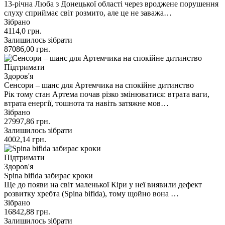
13-річна Люба з Донецької області через вроджене порушення
слуху сприймає світ розмито, але це не заважа…
Зібрано
4114,0
грн.
Залишилось зібрати
87086,00
грн.
Підтримати
Здоров'я
Сенсори – шанс для Артемчика на спокійне дитинство
Рік тому стан Артема почав різко змінюватися: втрата ваги,
втрата енергії, тошнота та навіть затяжне мов…
Зібрано
27997,86
грн.
Залишилось зібрати
4002,14
грн.
Підтримати
Здоров'я
Spina bifida забирає кроки
Ще до появи на світ маленької Кіри у неї виявили дефект
розвитку хребта (Spina bifida), тому щойно вона …
Зібрано
16842,88
грн.
Залишилось зібрати