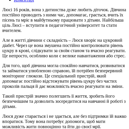
Люсі 16 років, вона з дитинства дуже любить діточок. Дівчина
постійно проводить з ними час, допомагає, грається, вчить їх
пісень та мріє в майбутньому працювати з дітьми. Найбільша
ціль Люсі – вступити в педагогічний університет та стати
вчителем.
Але в житті дівчини є складність – Люся хворіє на цукровий
діабет. Через це вона змушена постійно контролювати рівень
цукру в крові, слідкувати за своїм станом та вчасно реагувати.
Це непросто, особливо коли є велике навантаження або стрес.
Для того, щоб дівчина могла спокійно навчатися, розвиватися
та займатися улюбленою справою, їй потрібен безперервний
моніторинг глюкози. Це спеціальний пристрій, який
допомагає постійно відстежувати рівень цукру без частих
проколів пальця й дає можливість вчасно реагувати на зміни.
Такий пристрій значно полегшить її життя, зробить його
безпечнішим та дозволить зосередитися на навчанні й роботі з
дітьми.
Люся дуже старається і не здається, але без підтримки їй важко
впоратися. Тому вона потребує допомоги, щоб мати
можливість жити повноцінно та йти до своєї мрії.