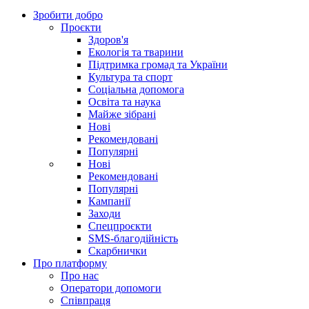
Зробити добро
Проєкти
Здоров'я
Екологія та тварини
Підтримка громад та України
Культура та спорт
Соціальна допомога
Освіта та наука
Майже зібрані
Нові
Рекомендовані
Популярні
Нові
Рекомендовані
Популярні
Кампанії
Заходи
Спецпроєкти
SMS-благодійність
Скарбнички
Про платформу
Про нас
Оператори допомоги
Співпраця