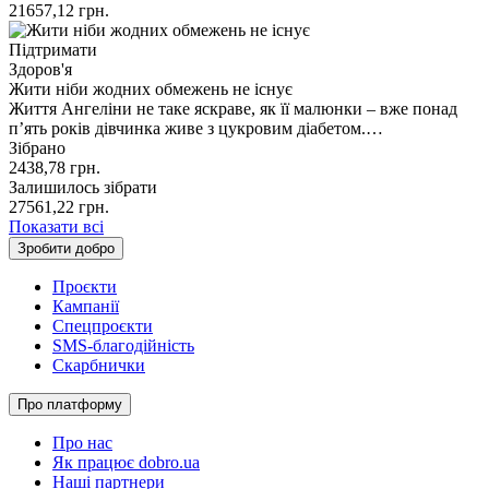
21657,12
грн.
Підтримати
Здоров'я
Жити ніби жодних обмежень не існує
Життя Ангеліни не таке яскраве, як її малюнки – вже понад
п’ять років дівчинка живе з цукровим діабетом.…
Зібрано
2438,78
грн.
Залишилось зібрати
27561,22
грн.
Показати всі
Зробити добро
Проєкти
Кампанії
Спецпроєкти
SMS-благодійність
Скарбнички
Про платформу
Про нас
Як працює dobro.ua
Наші партнери