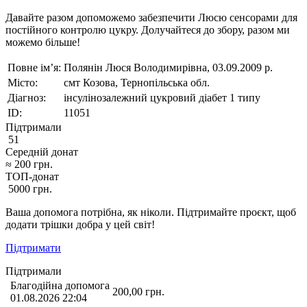
Давайте разом допоможемо забезпечити Люсю сенсорами для
постійного контролю цукру. Долучайтеся до збору, разом ми
можемо більше!
Повне ім’я:
Полянін Люся Володимирівна, 03.09.2009 р.
Місто:
смт Козова, Тернопільська обл.
Діагноз:
інсулінозалежний цукровий діабет 1 типу
ID:
11051
Підтримали
51
Середній донат
≈
200
грн.
ТОП-донат
5000
грн.
Ваша допомога потрібна, як ніколи. Підтримайте проєкт, щоб
додати трішки добра у цей світ!
Підтримати
Підтримали
Благодійна допомога
200,00
грн.
01.08.2026 22:04