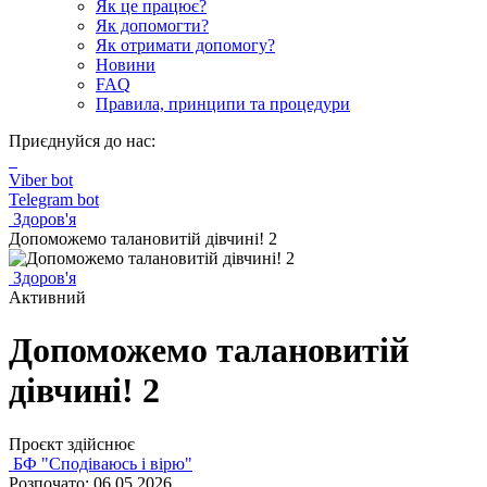
Як це працює?
Як допомогти?
Як отримати допомогу?
Новини
FAQ
Правила, принципи та процедури
Приєднуйся до нас:
Viber bot
Telegram bot
Здоров'я
Допоможемо талановитій дівчині! 2
Здоров'я
Активний
Допоможемо талановитій
дівчині! 2
Проєкт здійснює
БФ "Сподіваюсь і вірю"
Розпочато: 06.05.2026