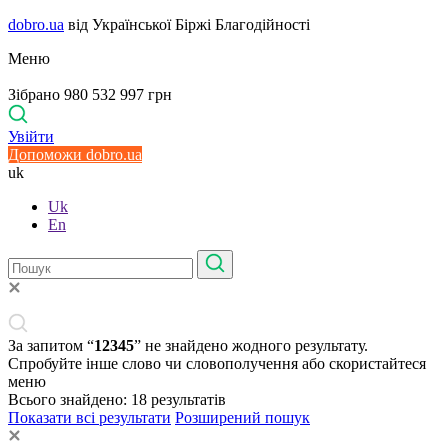
dobro.ua
від Української Біржі Благодійності
Меню
Зібрано 980 532 997 грн
Увійти
Допоможи dobro.ua
uk
Uk
En
За запитом “
12345
” не знайдено жодного результату.
Спробуйте інше слово чи словополучення або скористайтеся
меню
Всього знайдено:
18
результатів
Показати всі результати
Розширений пошук