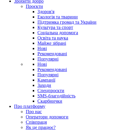
Зробити добро
Проєкти
Здоров'я
Екологія та тварини
Підтримка громад та України
Культура та спорт
Соціальна допомога
Освіта та наука
Майже зібрані
Нові
Рекомендовані
Популярні
Нові
Рекомендовані
Популярні
Кампанії
Заходи
Спецпроєкти
SMS-благодійність
Скарбнички
Про платформу
Про нас
Оператори допомоги
Співпраця
Як це працює?