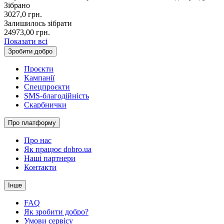
Зібрано
3027,0
грн.
Залишилось зібрати
24973,00
грн.
Показати всі
Зробити добро
Проєкти
Кампанії
Спецпроєкти
SMS-благодійність
Скарбнички
Про платформу
Про нас
Як працює dobro.ua
Наші партнери
Контакти
Інше
FAQ
Як зробити добро?
Умови сервісу