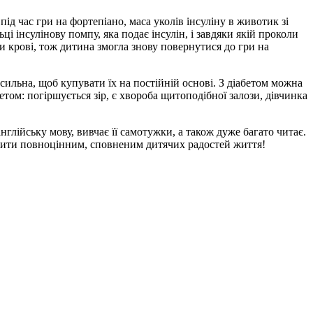
ід час гри на фортепіано, маса уколів інсуліну в животик зі
 інсулінову помпу, яка подає інсулін, і завдяки якій проколи
зи крові, тож дитина змогла знову повернутися до гри на
осильна, щоб купувати їх на постійній основі. З діабетом можна
том: погіршується зір, є хвороба щитоподібної залози, дівчинка
глійську мову, вивчає її самотужки, а також дуже багато читає.
 жити повноцінним, сповненим дитячих радостей життя!