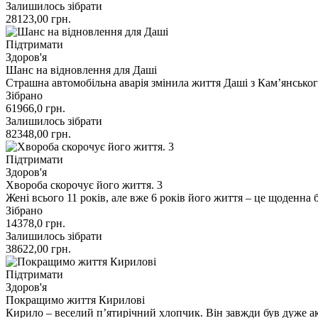
Залишилось зібрати
28123,00
грн.
Підтримати
Здоров'я
Шанс на відновлення для Даші
Страшна автомобільна аварія змінила життя Даші з Кам’янського.
Зібрано
61966,0
грн.
Залишилось зібрати
82348,00
грн.
Підтримати
Здоров'я
Хвороба скорочує його життя. 3
Жені всього 11 років, але вже 6 років його життя – це щоденн
Зібрано
14378,0
грн.
Залишилось зібрати
38622,00
грн.
Підтримати
Здоров'я
Покращимо життя Кирилові
Кирило – веселий пʼятирічний хлопчик. Він завжди був дуже 