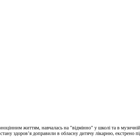
інним життям, навчалась на "відмінно" у школі та в музичній ш
стану здоров’я доправили в обласну дитячу лікарню, екстрено п