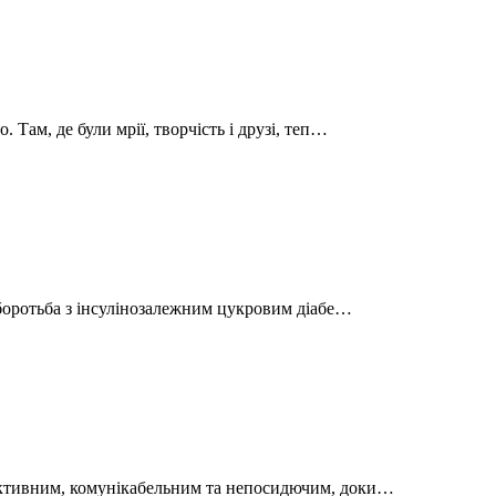
 Там, де були мрії, творчість і друзі, теп…
а боротьба з інсулінозалежним цукровим діабе…
активним, комунікабельним та непосидючим, доки…