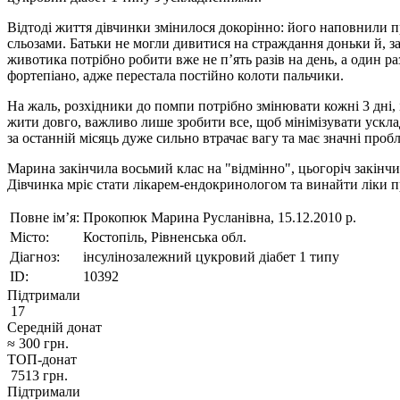
Відтоді життя дівчинки змінилося докорінно: його наповнили пр
сльозами. Батьки не могли дивитися на страждання доньки й, з
животика потрібно робити вже не пʼять разів на день, а один ра
фортепіано, адже перестала постійно колоти пальчики.
На жаль, розхідники до помпи потрібно змінювати кожні 3 дні, і
жити довго, важливо лише зробити все, щоб мінімізувати усклад
за останній місяць дуже сильно втрачає вагу та має значні проб
Марина закінчила восьмий клас на "відмінно", цьогоріч закінчи
Дівчинка мріє стати лікарем-ендокринологом та винайти ліки 
Повне ім’я:
Прокопюк Марина Русланівна, 15.12.2010 р.
Місто:
Костопіль, Рівненська обл.
Діагноз:
інсулінозалежний цукровий діабет 1 типу
ID:
10392
Підтримали
17
Середній донат
≈
300
грн.
ТОП-донат
7513
грн.
Підтримали