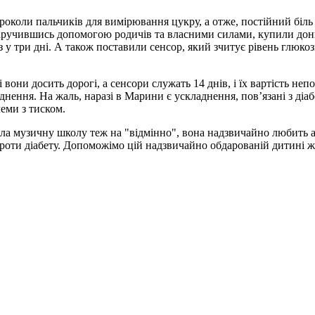
околи пальчиків для вимірювання цукру, а отже, постійний біль п
аручившись допомогою родичів та власними силами, купили доньці
з у три дні. А також поставили сенсор, який зчитує рівень глюко
 вони досить дорогі, а сенсори служать 14 днів, і їх вартість неп
нення. На жаль, наразі в Марини є ускладнення, пов’язані з діабе
леми з тиском.
ла музичну школу теж на "відмінно", вона надзвичайно любить ан
проти діабету. Допоможімо цій надзвичайно обдарованій дитині