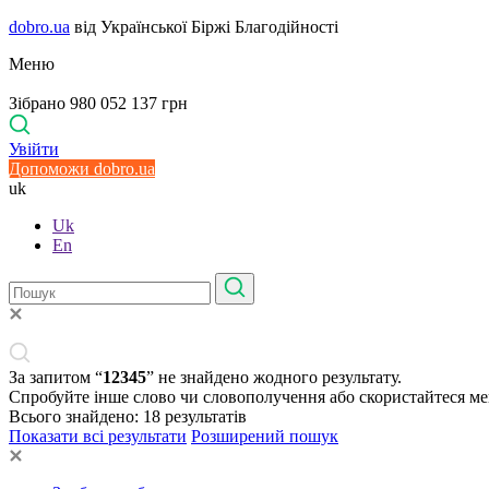
dobro.ua
від Української Біржі Благодійності
Меню
Зібрано 980 052 137 грн
Увійти
Допоможи dobro.ua
uk
Uk
En
За запитом “
12345
” не знайдено жодного результату.
Спробуйте інше слово чи словополучення або скористайтеся м
Всього знайдено:
18
результатів
Показати всі результати
Розширений пошук