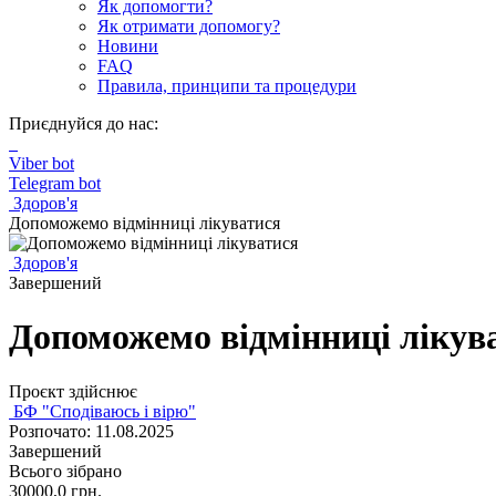
Як допомогти?
Як отримати допомогу?
Новини
FAQ
Правила, принципи та процедури
Приєднуйся до нас:
Viber bot
Telegram bot
Здоров'я
Допоможемо відмінниці лікуватися
Здоров'я
Завершений
Допоможемо відмінниці лікув
Проєкт здійснює
БФ "Сподіваюсь і вірю"
Розпочато: 11.08.2025
Завершений
Всього зібрано
30000,0
грн.