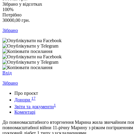
Зібрано у відсотках
100%
Потрібно
30000,00
грн.
Зібрано
Вхід
Зібрано
Про проєкт
17
Донори
1
Звіти та документи
Коментарі
До повномасштабного вторгнення Марина жила звичайним повноц
повномасштабної війни 11-річну Марину з різким погіршенням 
цукровий діабет 1 типу з ускладненнями.