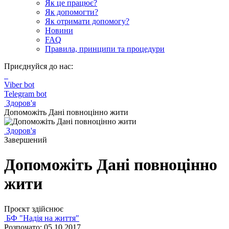
Як це працює?
Як допомогти?
Як отримати допомогу?
Новини
FAQ
Правила, принципи та процедури
Приєднуйся до нас:
Viber bot
Telegram bot
Здоров'я
Допоможіть Дані повноцінно жити
Здоров'я
Завершений
Допоможіть Дані повноцінно
жити
Проєкт здійснює
БФ "Надія на життя"
Розпочато: 05.10.2017