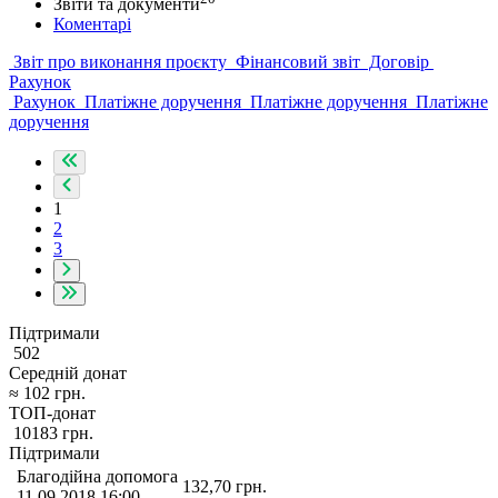
Звіти та документи
Коментарі
Звіт про виконання проєкту
Фінансовий звіт
Договір
Рахунок
Рахунок
Платіжне доручення
Платіжне доручення
Платіжне
доручення
1
2
3
Підтримали
502
Середній донат
≈
102
грн.
ТОП-донат
10183
грн.
Підтримали
Благодійна допомога
132,70
грн.
11.09.2018 16:00