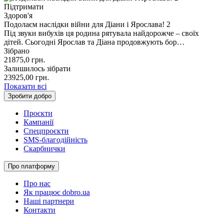
Підтримати
Здоров'я
Подолаєм наслідки війни для Діани і Ярослава! 2
Під звуки вибухів ця родина рятувала найдорожче – своїх
дітей. Сьогодні Ярослав та Діана продовжують бор…
Зібрано
21875,0
грн.
Залишилось зібрати
23925,00
грн.
Показати всі
Зробити добро
Проєкти
Кампанії
Спецпроєкти
SMS-благодійність
Скарбнички
Про платформу
Про нас
Як працює dobro.ua
Наші партнери
Контакти