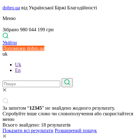
dobro.ua
від Української Біржі Благодійності
Меню
Зібрано 980 044 199 грн
Увійти
Допоможи dobro.ua
uk
Uk
En
За запитом “
12345
” не знайдено жодного результату.
Спробуйте інше слово чи словополучення або скористайтеся
меню
Всього знайдено:
18
результатів
Показати всі результати
Розширений пошук