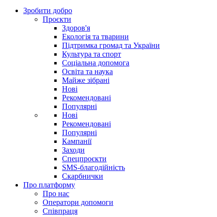
Зробити добро
Проєкти
Здоров'я
Екологія та тварини
Підтримка громад та України
Культура та спорт
Соціальна допомога
Освіта та наука
Майже зібрані
Нові
Рекомендовані
Популярні
Нові
Рекомендовані
Популярні
Кампанії
Заходи
Спецпроєкти
SMS-благодійність
Скарбнички
Про платформу
Про нас
Оператори допомоги
Співпраця