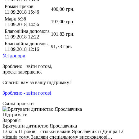
Роман Грєков
400,00
грн.
11.09.2018 15:46
Марк 5:36
197,00
грн.
11.09.2018 14:56
Благодійна допомога
101,83
грн.
11.09.2018 12:22
Благодійна допомога
91,73
грн.
11.09.2018 12:16
Усі донори
Зроблено - звіти готові,
проєкт завершено.
Спасибі вам за вашу підтримку!
Зроблено - звіти готові
Схожі проєкти
Підтримати
Здоров'я
Врятувати дитинство Ярославчика
13 кг в 11 років – стільки важив Ярославчик із Дніпра 12
місяців тому. Завдяки спеціальному висококалорі…