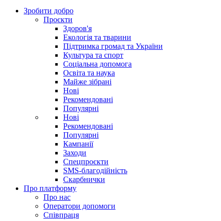
Зробити добро
Проєкти
Здоров'я
Екологія та тварини
Підтримка громад та України
Культура та спорт
Соціальна допомога
Освіта та наука
Майже зібрані
Нові
Рекомендовані
Популярні
Нові
Рекомендовані
Популярні
Кампанії
Заходи
Спецпроєкти
SMS-благодійність
Скарбнички
Про платформу
Про нас
Оператори допомоги
Співпраця