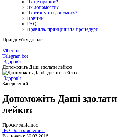
Як це працює?
Як допомогти?
Як отримати допомогу?
Новини
FAQ
Правила, принципи та процедури
Приєднуйся до нас:
Viber bot
Telegram bot
Здоров'я
Допоможіть Даші здолати лейкоз
Здоров'я
Завершений
Допоможіть Даші здолати
лейкоз
Проєкт здійснює
БО "Благовіщення"
Розпочато: 30.03.2016