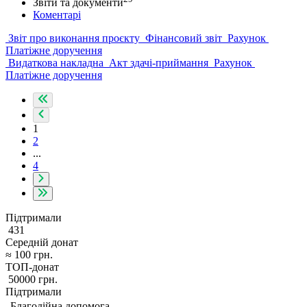
Звіти та документи
Коментарі
Звіт про виконання проєкту
Фінансовий звіт
Рахунок
Платіжне доручення
Видаткова накладна
Акт здачі-приймання
Рахунок
Платіжне доручення
1
2
...
4
Підтримали
431
Середній донат
≈
100
грн.
ТОП-донат
50000
грн.
Підтримали
Благодійна допомога