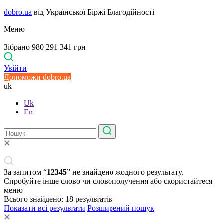
dobro.ua
від Української Біржі Благодійності
Меню
Зібрано 980 291 341 грн
Увійти
Допоможи dobro.ua
uk
Uk
En
За запитом “
12345
” не знайдено жодного результату.
Спробуйте інше слово чи словополучення або скористайтеся
меню
Всього знайдено:
18
результатів
Показати всі результати
Розширений пошук