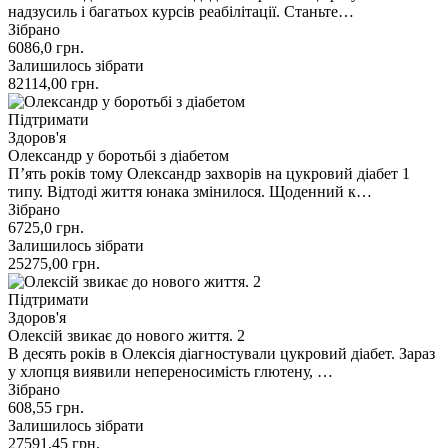
надзусиль і багатьох курсів реабілітації. Станьте…
Зібрано
6086,0
грн.
Залишилось зібрати
82114,00
грн.
Підтримати
Здоров'я
Олександр у боротьбі з діабетом
П’ять років тому Олександр захворів на цукровий діабет 1
типу. Відтоді життя юнака змінилося. Щоденний к…
Зібрано
6725,0
грн.
Залишилось зібрати
25275,00
грн.
Підтримати
Здоров'я
Олексій звикає до нового життя. 2
В десять років в Олексія діагностували цукровий діабет. Зараз
у хлопця виявили непереносимість глютену, …
Зібрано
608,55
грн.
Залишилось зібрати
27591,45
грн.