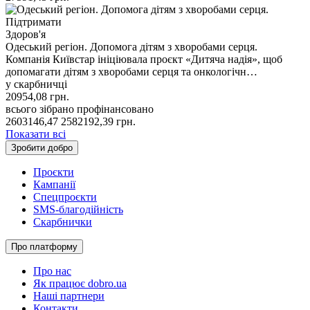
Підтримати
Здоров'я
Одеський регіон. Допомога дітям з хворобами серця.
Компанія Київстар ініціювала проєкт «Дитяча надія», щоб
допомагати дітям з хворобами серця та онкологічн…
у скарбничці
20954,08
грн.
всього зібрано
профінансовано
2603146,47
2582192,39
грн.
Показати всі
Зробити добро
Проєкти
Кампанії
Спецпроєкти
SMS-благодійність
Скарбнички
Про платформу
Про нас
Як працює dobro.ua
Наші партнери
Контакти