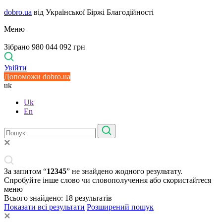
dobro.ua
від Української Біржі Благодійності
Меню
Зібрано 980 044 092 грн
Увійти
Допоможи dobro.ua
uk
Uk
En
За запитом “
12345
” не знайдено жодного результату.
Спробуйте інше слово чи словополучення або скористайтеся
меню
Всього знайдено:
18
результатів
Показати всі результати
Розширений пошук