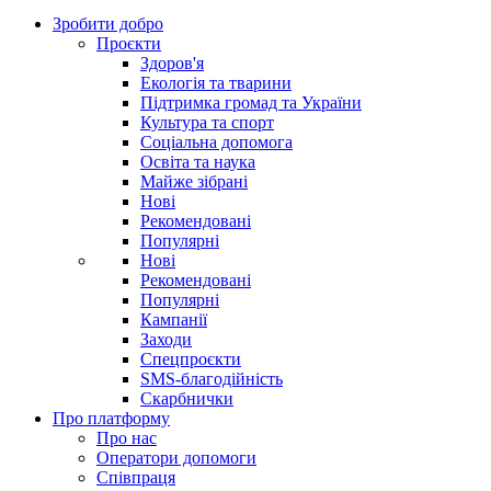
Зробити добро
Проєкти
Здоров'я
Екологія та тварини
Підтримка громад та України
Культура та спорт
Соціальна допомога
Освіта та наука
Майже зібрані
Нові
Рекомендовані
Популярні
Нові
Рекомендовані
Популярні
Кампанії
Заходи
Спецпроєкти
SMS-благодійність
Скарбнички
Про платформу
Про нас
Оператори допомоги
Співпраця