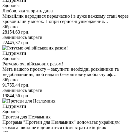
Підтримати
Здоров'я
Любов, яка творить дива
Михайлик народився передчасно і в дуже важкому стані через
крововилив у мозок. Попри серйозні ушкодження…
Зібрано
28154,63
грн.
Залишилось зібрати
22445,37
грн.
Підтримати
Здоров'я
Рятуємо очі військових разом!
Мета нашого проєкту – закупити необхідні розхідники та
медобладнання, щоб надати безкоштовну мобільну оф…
Зібрано
91755,44
грн.
Залишилось зібрати
19844,56
грн.
Підтримати
Здоров'я
Протези для Незламних
Програма "Протези для Незламних" допомагає українцям
якомога швидше відновитися після втрати кінцівок.