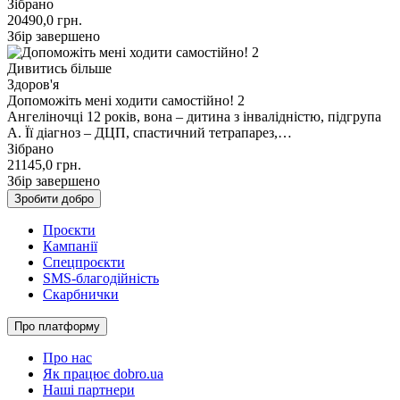
Зібрано
20490,0
грн.
Збір завершено
Дивитись більше
Здоров'я
Допоможіть мені ходити самостійно! 2
Ангеліночці 12 років, вона – дитина з інвалідністю, підгрупа
А. Її діагноз – ДЦП, спастичний тетрапарез,…
Зібрано
21145,0
грн.
Збір завершено
Зробити добро
Проєкти
Кампанії
Спецпроєкти
SMS-благодійність
Скарбнички
Про платформу
Про нас
Як працює dobro.ua
Наші партнери