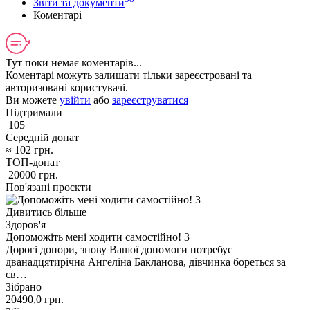
Звіти та документи
Коментарі
Тут поки немає коментарів...
Коментарі можуть залишати тільки зареєстровані та
авторизовані користувачі.
Ви можете
увійти
або
зареєструватися
Підтримали
105
Середній донат
≈
102
грн.
ТОП-донат
20000
грн.
Пов'язані проєкти
Дивитись більше
Здоров'я
Допоможіть мені ходити самостійно! 3
Дорогі донори, знову Вашої допомоги потребує
дванадцятирічна Ангеліна Бакланова, дівчинка бореться за
св…
Зібрано
20490,0
грн.