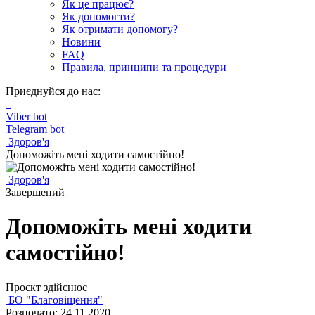
Як це працює?
Як допомогти?
Як отримати допомогу?
Новини
FAQ
Правила, принципи та процедури
Приєднуйся до нас:
Viber bot
Telegram bot
Здоров'я
Допоможіть мені ходити самостійно!
Здоров'я
Завершений
Допоможіть мені ходити
самостійно!
Проєкт здійснює
БО "Благовіщення"
Розпочато: 24.11.2020