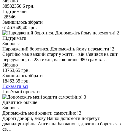
Зібрано
38532350,6
грн.
Підтримали
28546
Залишилось зібрати
61467649,40
грн.
Підтримати
Здоров'я
Народжений боротися. Допоможіть йому перемогти! 2
Сергійко мав важкий старт у житті – він з’явився на світ
передчасно, на 28 тижні, вагою лише 980 грамів.…
Зібрано
13753,65
грн.
Залишилось зібрати
18463,35
грн.
Показати всі
Пов’язані проєкти
Дивитись більше
Здоров'я
Допоможіть мені ходити самостійно! 3
Дорогі донори, знову Вашої допомоги потребує
дванадцятирічна Ангеліна Бакланова, дівчинка бореться за
св…