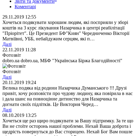
Звіти та документи
Коментарі
29.11.2019 12:55
Хочеться подякувати хорошим людям, які посприяли у зборі
коштів на 3 курс лікування Назарчика в центрі реабілітації
"Пріорітет". Це Президент БФ"Киян" Чередниченко Вікто­рії
Матвіївні, УББ, небайдужим серцям, які п…
Далі
22.11.2019 11:28
Фотозвіт
dobro.ua dobro.ua, МБФ "Українська Біржа Благодійності"
Фотозвіт
Далі
20.11.2019 19:24
Велика подяка від родини Назарчика Думанського !!! Друзі
привіт, хочу розповісти про чудову людину, яка повірила в нас
і дала шанс на повноцінне дитинство для Назарчика та
догнати своїх підлітків. Це Виктория Черед…
Далі
08.10.2019 13:25
Хочеться ще раз щиро подякувати за Вашу підтримку. За те що
Ви не стоїте осторонь нашої проблеми. Нехай Ваша доброта і
щедрість повернуться до Вас сторицею. Нехай Бог Вам пошле