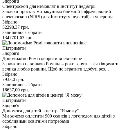
Здоров'я
Спектроскоп для немовлят в Інститут педіатрії
Завдяки проєкту ми закупимо ближній інфрачервоний
спектроскоп (NIRS) для Інституту педіатрії, акушерства…
Зібрано
52298,37
грн.
Залишилось зібрати
1347701,63
грн.
Підтримати
Здоров'я
Допоможімо Ромі говорити впевненіше
За кожною навичкою Романа – роки занять із фахівцями та
велика любов родини. Щоб не втратити здобуті рез…
Зібрано
7933,0
грн.
Залишилось зібрати
16637,00
грн.
Підтримати
Здоров'я
Допомога для дітей в центрі "Я можу"
Ми хочемо оплатити 900 сеансів з логопедом для дітей з
особливими освітніми потребами.
Зібрано