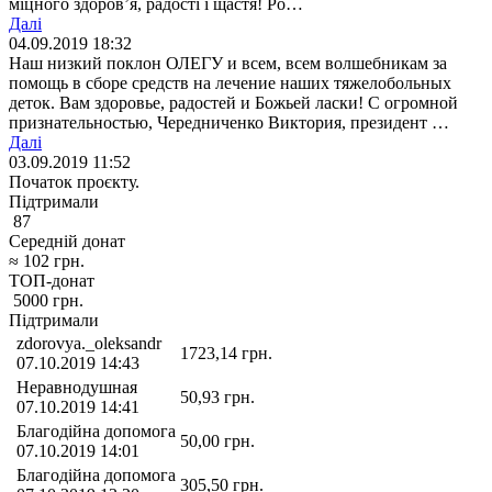
міцного здоров’я, радості і щастя! Ро…
Далі
04.09.2019 18:32
Наш низкий поклон ОЛЕГУ и всем, всем волшебникам за
помощь в сборе средств на лечение наших тяжелобольных
деток. Вам здоровье, радостей и Божьей ласки! С огромной
признательностью, Чередниченко Виктория, президент …
Далі
03.09.2019 11:52
Початок проєкту.
Підтримали
87
Середній донат
≈
102
грн.
ТОП-донат
5000
грн.
Підтримали
zdorovya._oleksandr
1723,14
грн.
07.10.2019 14:43
Неравнодушная
50,93
грн.
07.10.2019 14:41
Благодійна допомога
50,00
грн.
07.10.2019 14:01
Благодійна допомога
305,50
грн.