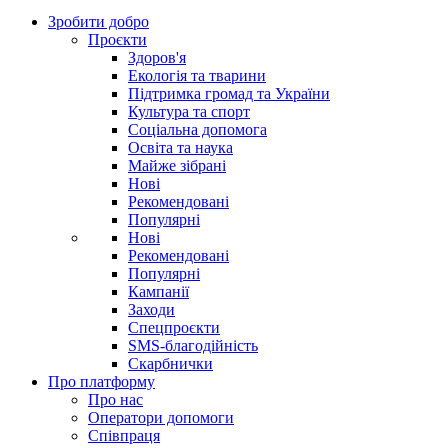
Зробити добро
Проєкти
Здоров'я
Екологія та тварини
Підтримка громад та України
Культура та спорт
Соціальна допомога
Освіта та наука
Майже зібрані
Нові
Рекомендовані
Популярні
Нові
Рекомендовані
Популярні
Кампанії
Заходи
Спецпроєкти
SMS-благодійність
Скарбнички
Про платформу
Про нас
Оператори допомоги
Співпраця