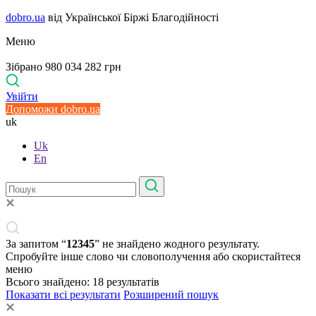
dobro.ua
від Української Біржі Благодійності
Меню
Зібрано 980 034 282 грн
Увійти
Допоможи dobro.ua
uk
Uk
En
За запитом “
12345
” не знайдено жодного результату.
Спробуйте інше слово чи словополучення або скористайтеся
меню
Всього знайдено:
18
результатів
Показати всі результати
Розширений пошук