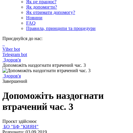
Як це працює?
Як допомогти?
Як отримати допомогу?
Новини
FAQ
Правила, принципи та процедури
Приєднуйся до нас:
Viber bot
Telegram bot
Здоров'я
Допоможіть наздогнати втрачений час. 3
Здоров'я
Завершений
Допоможіть наздогнати
втрачений час. 3
Проєкт здійснює
БО "БФ "КИЯН"
Розпочато: 03.09.2019