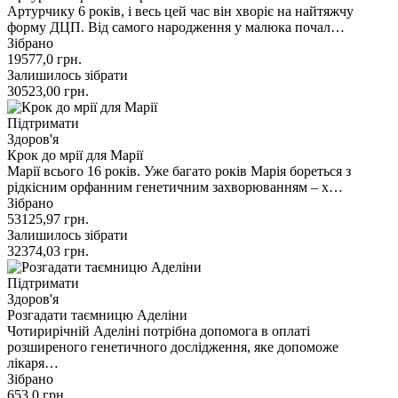
Артурчику 6 років, і весь цей час він хворіє на найтяжчу
форму ДЦП. Від самого народження у малюка почал…
Зібрано
19577,0
грн.
Залишилось зібрати
30523,00
грн.
Підтримати
Здоров'я
Крок до мрії для Марії
Марії всього 16 років. Уже багато років Марія бореться з
рідкісним орфанним генетичним захворюванням – х…
Зібрано
53125,97
грн.
Залишилось зібрати
32374,03
грн.
Підтримати
Здоров'я
Розгадати таємницю Аделіни
Чотирирічній Аделіні потрібна допомога в оплаті
розширеного генетичного дослідження, яке допоможе
лікаря…
Зібрано
653,0
грн.