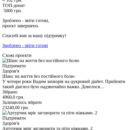
≈
102
грн.
ТОП-донат
5000
грн.
Зроблено - звіти готові,
проєкт завершено.
Спасибі вам за вашу підтримку!
Зроблено - звіти готові
Схожі проєкти
Підтримати
Здоров'я
Шанс на життя без постійного болю
У чотири роки Вадим захворів на цукровий діабет. Прийняти
такий діагноз було надзвичайно важко. Довелося…
Зібрано
4960,0
грн.
Залишилось зібрати
23240,00
грн.
Підтримати
Здоров'я
Артурчик мріє заговорити та піти ніжками. 2