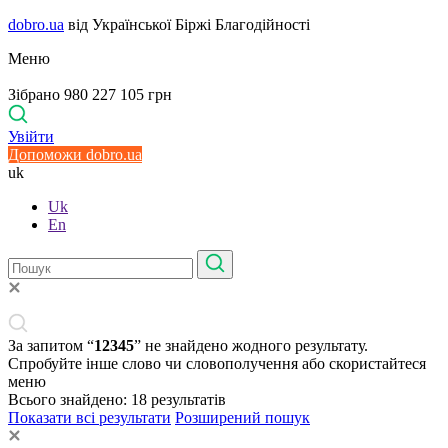
dobro.ua
від Української Біржі Благодійності
Меню
Зібрано 980 227 105 грн
Увійти
Допоможи dobro.ua
uk
Uk
En
За запитом “
12345
” не знайдено жодного результату.
Спробуйте інше слово чи словополучення або скористайтеся
меню
Всього знайдено:
18
результатів
Показати всі результати
Розширений пошук