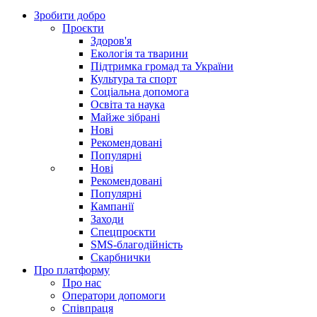
Зробити добро
Проєкти
Здоров'я
Екологія та тварини
Підтримка громад та України
Культура та спорт
Соціальна допомога
Освіта та наука
Майже зібрані
Нові
Рекомендовані
Популярні
Нові
Рекомендовані
Популярні
Кампанії
Заходи
Спецпроєкти
SMS-благодійність
Скарбнички
Про платформу
Про нас
Оператори допомоги
Співпраця