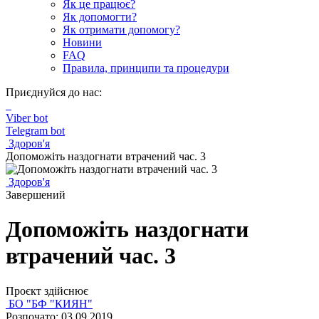
Як це працює?
Як допомогти?
Як отримати допомогу?
Новини
FAQ
Правила, принципи та процедури
Приєднуйся до нас:
Viber bot
Telegram bot
Здоров'я
Допоможіть наздогнати втрачений час. 3
Здоров'я
Завершений
Допоможіть наздогнати
втрачений час. 3
Проєкт здійснює
БО "БФ "КИЯН"
Розпочато: 03.09.2019