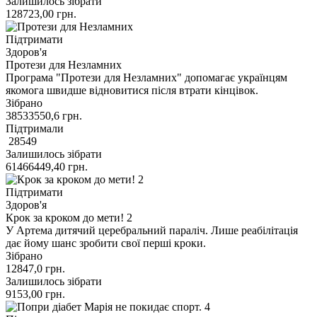
Залишилось зібрати
128723,00
грн.
Підтримати
Здоров'я
Протези для Незламних
Програма "Протези для Незламних" допомагає українцям
якомога швидше відновитися після втрати кінцівок.
Зібрано
38533550,6
грн.
Підтримали
28549
Залишилось зібрати
61466449,40
грн.
Підтримати
Здоров'я
Крок за кроком до мети! 2
У Артема дитячий церебральний параліч. Лише реабілітація
дає йому шанс зробити свої перші кроки.
Зібрано
12847,0
грн.
Залишилось зібрати
9153,00
грн.