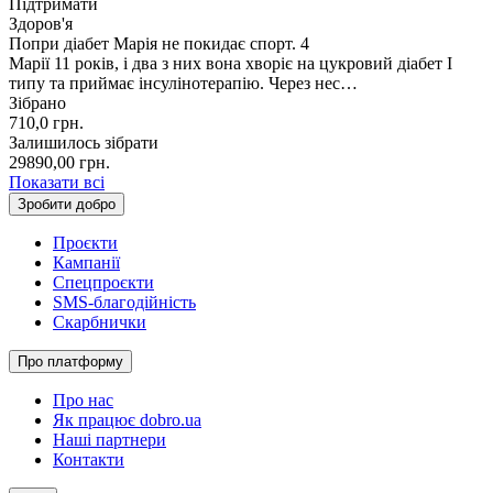
Підтримати
Здоров'я
Попри діабет Марія не покидає спорт. 4
Марії 11 років, і два з них вона хворіє на цукровий діабет І
типу та приймає інсулінотерапію. Через нес…
Зібрано
710,0
грн.
Залишилось зібрати
29890,00
грн.
Показати всі
Зробити добро
Проєкти
Кампанії
Спецпроєкти
SMS-благодійність
Скарбнички
Про платформу
Про нас
Як працює dobro.ua
Наші партнери
Контакти