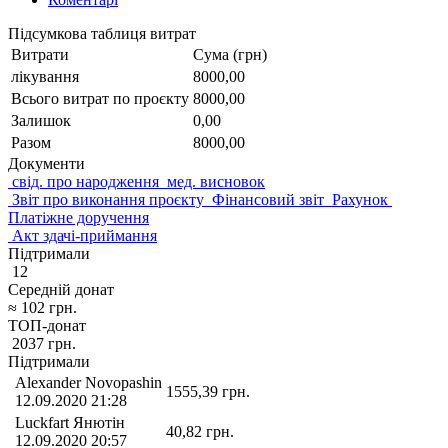
Підсумкова таблиця витрат
Витрати
Сума (грн)
лікування
8000,00
Всього витрат по проєкту
8000,00
Залишок
0,00
Разом
8000,00
Документи
свід. про народження
мед. висновок
Звіт про виконання проєкту
Фінансовий звіт
Рахунок
Платіжне доручення
Акт здачі-приймання
Підтримали
12
Середній донат
≈
102
грн.
ТОП-донат
2037
грн.
Підтримали
Alexander Novopashin
1555,39
грн.
12.09.2020 21:28
Luckfart Янютін
40,82
грн.
12.09.2020 20:57