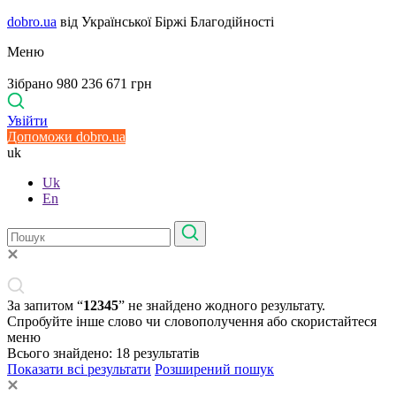
dobro.ua
від Української Біржі Благодійності
Меню
Зібрано 980 236 671 грн
Увійти
Допоможи dobro.ua
uk
Uk
En
За запитом “
12345
” не знайдено жодного результату.
Спробуйте інше слово чи словополучення або скористайтеся
меню
Всього знайдено:
18
результатів
Показати всі результати
Розширений пошук