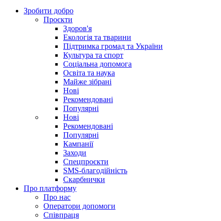
Зробити добро
Проєкти
Здоров'я
Екологія та тварини
Підтримка громад та України
Культура та спорт
Соціальна допомога
Освіта та наука
Майже зібрані
Нові
Рекомендовані
Популярні
Нові
Рекомендовані
Популярні
Кампанії
Заходи
Спецпроєкти
SMS-благодійність
Скарбнички
Про платформу
Про нас
Оператори допомоги
Співпраця