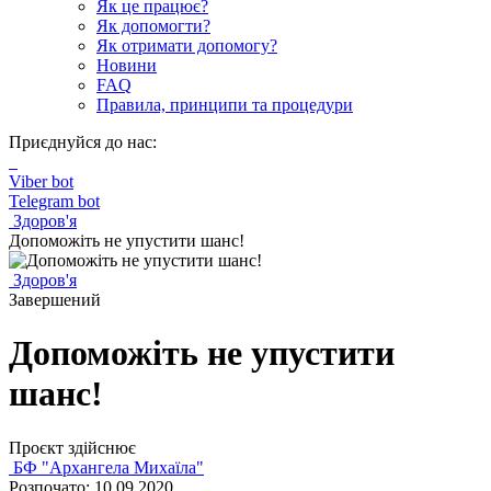
Як це працює?
Як допомогти?
Як отримати допомогу?
Новини
FAQ
Правила, принципи та процедури
Приєднуйся до нас:
Viber bot
Telegram bot
Здоров'я
Допоможіть не упустити шанс!
Здоров'я
Завершений
Допоможіть не упустити
шанс!
Проєкт здійснює
БФ "Архангела Михаїла"
Розпочато: 10.09.2020