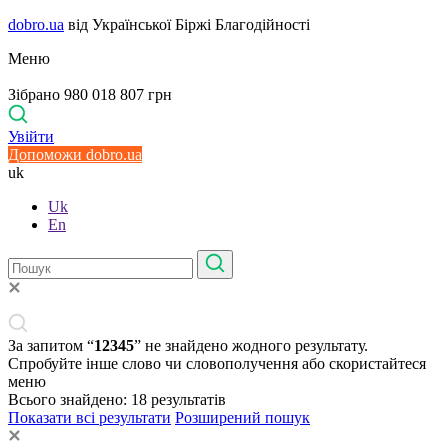
dobro.ua
від Української Біржі Благодійності
Меню
Зібрано 980 018 807 грн
Увійти
Допоможи dobro.ua
uk
Uk
En
За запитом “
12345
” не знайдено жодного результату.
Спробуйте інше слово чи словополучення або скористайтеся
меню
Всього знайдено:
18
результатів
Показати всі результати
Розширений пошук