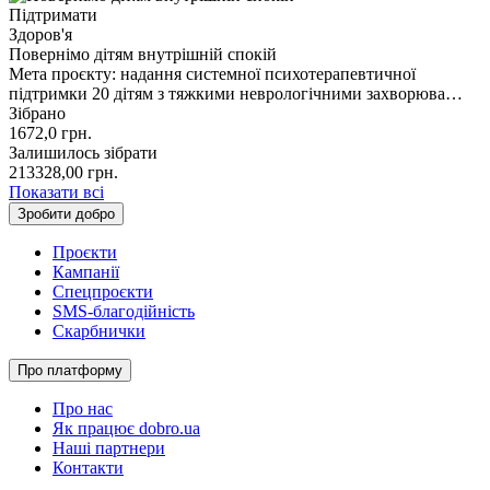
Підтримати
Здоров'я
Повернімо дітям внутрішній спокій
Мета проєкту: надання системної психотерапевтичної
підтримки 20 дітям з тяжкими неврологічними захворюва…
Зібрано
1672,0
грн.
Залишилось зібрати
213328,00
грн.
Показати всі
Зробити добро
Проєкти
Кампанії
Спецпроєкти
SMS-благодійність
Скарбнички
Про платформу
Про нас
Як працює dobro.ua
Наші партнери
Контакти