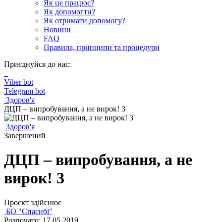
Як це працює?
Як допомогти?
Як отримати допомогу?
Новини
FAQ
Правила, принципи та процедури
Приєднуйся до нас:
Viber bot
Telegram bot
Здоров'я
ДЦП – випробування, а не вирок! 3
Здоров'я
Завершений
ДЦП – випробування, а не
вирок! 3
Проєкт здійснює
БО "Спасибі"
Розпочато: 17.05.2019