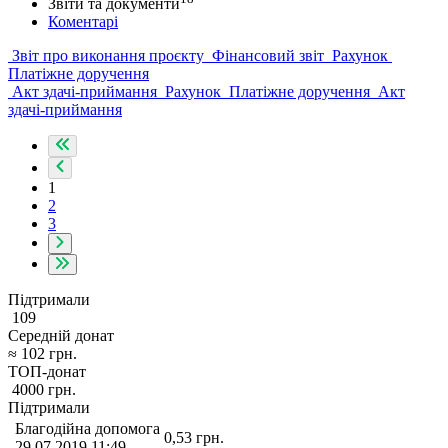
Звіти та документи
Коментарі
Звіт про виконання проєкту
Фінансовий звіт
Рахунок
Платіжне доручення
Акт здачі-приймання
Рахунок
Платіжне доручення
Акт
здачі-приймання
1
2
3
Підтримали
109
Середній донат
≈
102
грн.
ТОП-донат
4000
грн.
Підтримали
Благодійна допомога
0,53
грн.
29.07.2019 11:49