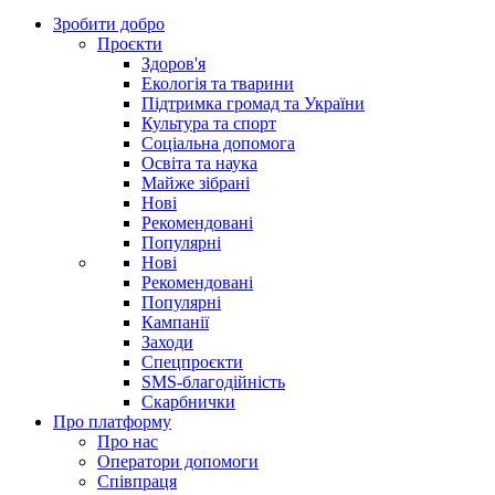
Зробити добро
Проєкти
Здоров'я
Екологія та тварини
Підтримка громад та України
Культура та спорт
Соціальна допомога
Освіта та наука
Майже зібрані
Нові
Рекомендовані
Популярні
Нові
Рекомендовані
Популярні
Кампанії
Заходи
Спецпроєкти
SMS-благодійність
Скарбнички
Про платформу
Про нас
Оператори допомоги
Співпраця