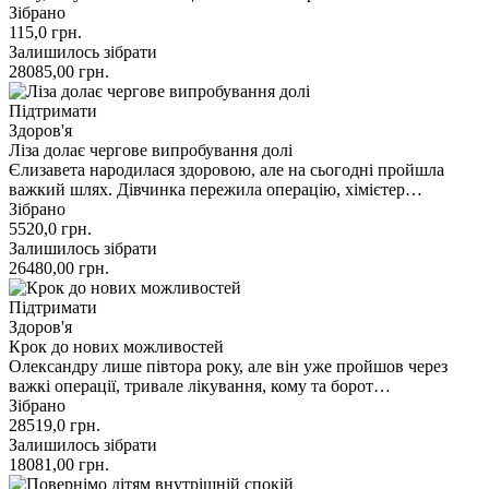
Зібрано
115,0
грн.
Залишилось зібрати
28085,00
грн.
Підтримати
Здоров'я
Ліза долає чергове випробування долі
Єлизавета народилася здоровою, але на сьогодні пройшла
важкий шлях. Дівчинка пережила операцію, хімієтер…
Зібрано
5520,0
грн.
Залишилось зібрати
26480,00
грн.
Підтримати
Здоров'я
Крок до нових можливостей
Олександру лише півтора року, але він уже пройшов через
важкі операції, тривале лікування, кому та борот…
Зібрано
28519,0
грн.
Залишилось зібрати
18081,00
грн.