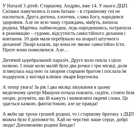
У Наталії 3 дітей. Старшому, Андрію, вже 14. У нього ДЦП.
Скільки намучились із ним батьки – в страшному сні не
насниться. Друга дитина, хлопчик, слава Богу, народився
здоровим. Але не всю чашу страждань, мабуть, випила
родина. Марічка, наймолодша, ледь народившись, потрапила
в реанімацію – судоми, відсутність самостійного дихання і
ковтання. 10 днів маля перебувало на апараті штучного
дихання! Лікарі казали, що вона не зможе самостійно їсти.
Проте вони помилялися. Але…
Дитячий церебральний параліч. Друге коло пекла з цією
назвою. І лише коли малій було два рочки і три місяці, доля
зглянулась над нею та хворим старшим братом і послала їм
подарунок у вигляді клініки лікаря Берсенєва.
А тепер увага! За рік і два місяці лікування в цьому
медичному центрі Машуня почала повзати, сидіти, стояти біля
опори, розуміти, що їй кажуть і вимовляти окремі слова. Це
здається казкою, фантастикою, але це правда!
А якби ще трохи грошей родині, то і старшому братику з ДЦП
можна було б допомогти. Хай не черствіє ваше серце, добрі
люди! Допоможімо родині Бендас!