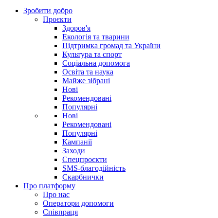
Зробити добро
Проєкти
Здоров'я
Екологія та тварини
Підтримка громад та України
Культура та спорт
Соціальна допомога
Освіта та наука
Майже зібрані
Нові
Рекомендовані
Популярні
Нові
Рекомендовані
Популярні
Кампанії
Заходи
Спецпроєкти
SMS-благодійність
Скарбнички
Про платформу
Про нас
Оператори допомоги
Співпраця