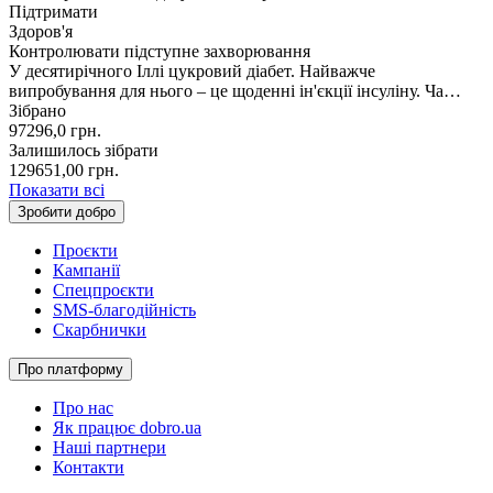
Підтримати
Здоров'я
Контролювати підступне захворювання
У десятирічного Іллі цукровий діабет. Найважче
випробування для нього – це щоденні ін'єкції інсуліну. Ча…
Зібрано
97296,0
грн.
Залишилось зібрати
129651,00
грн.
Показати всі
Зробити добро
Проєкти
Кампанії
Спецпроєкти
SMS-благодійність
Скарбнички
Про платформу
Про нас
Як працює dobro.ua
Наші партнери
Контакти