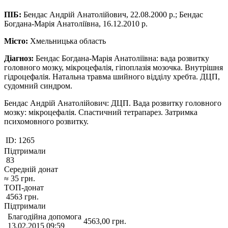
ПІБ:
Бендас Андрій Анатолійович, 22.08.2000 р.; Бендас
Богдана-Марія Анатоліївна, 16.12.2010 р.
Місто:
Хмельницька область
Діагноз:
Бендас Богдана-Марія Анатоліївна: вада розвитку
головного мозку, мікроцефалія, гіпоплазія мозочка. Внутрішня
гідроцефалія. Натальна травма шийного відділу хребта. ДЦП,
судомний синдром.
Бендас Андрій Анатолійович: ДЦП. Вада розвитку головного
мозку: мікроцефалія. Спастичний тетрапарез. Затримка
психомовного розвитку.
ID:
1265
Підтримали
83
Середній донат
≈
35
грн.
ТОП-донат
4563
грн.
Підтримали
Благодійна допомога
4563,00
грн.
13.02.2015 09:59