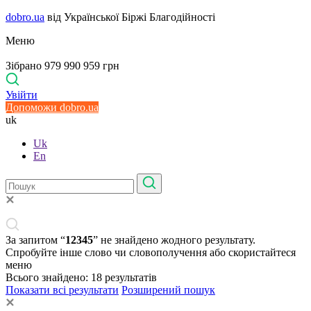
dobro.ua
від Української Біржі Благодійності
Меню
Зібрано 979 990 959 грн
Увійти
Допоможи dobro.ua
uk
Uk
En
За запитом “
12345
” не знайдено жодного результату.
Спробуйте інше слово чи словополучення або скористайтеся
меню
Всього знайдено:
18
результатів
Показати всі результати
Розширений пошук