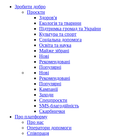
Зробити добро
Проєкти
Здоров'я
Екологія та тварини
Підтримка громад та України
Культура та спорт
Соціальна допомога
Освіта та наука
Майже зібрані
Нові
Рекомендовані
Популярні
Нові
Рекомендовані
Популярні
Кампанії
Заходи
Спецпроєкти
SMS-благодійність
Скарбнички
Про платформу
Про нас
Оператори допомоги
Співпраця