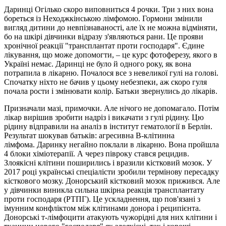
Даринці Огілько скоро виповниться 4 рочки. Три з них вона
бореться із Неходжкінською лімфомою. Гормони змінили
вигляд дитини до невпізнаваності, але їх не можна відміняти,
бо на шкірі дівчинки відразу з'являються рани. Це прояви
хронічної реакції "трансплантат проти господаря". Єдине
лікування, що може допомогти, – це курс фотоферезу, якого в
Україні немає. Даринці не було й одного року, як вона
потрапила в лікарню. Почалося все з невеликої гулі на голові.
Спочатку ніхто не бачив у цьому небезпеки, аж скоро гуля
почала рости і змінювати колір. Батьки звернулись до лікарів.
Призначали мазі, примочки. Але нічого не допомагало. Потім
лікар вирішив зробити надріз і викачати з гулі рідину. Цю
рідину відправили на аналіз в інститут гематології в Берлін.
Результат шокував батьків: агресивна В-клітинна
лімфома. Даринку негайно поклали в лікарню. Вона пройшла
4 блоки хіміотерапії. А через півроку стався рецидив.
Злоякісні клітини поширились і вразили кістковий мозок. У
2017 році українські спеціалісти зробили термінову пересадку
кісткового мозку. Донорський кістковий мозок прижився. Але
у дівчинки виникла сильна шкірна реакція трансплантату
проти господаря (РТПГ). Це ускладнення, що пов'язані з
імунним конфліктом між клітинами донора і реципієнта.
Донорські т-лімфоцити атакують чужорідні для них клітини і