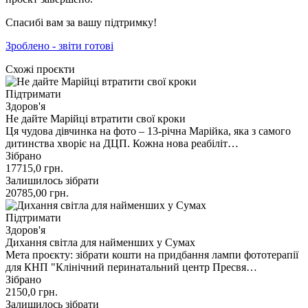
Спасибі вам за вашу підтримку!
Зроблено - звіти готові
Схожі проєкти
Підтримати
Здоров'я
Не дайте Марійці втратити свої кроки
Ця чудова дівчинка на фото – 13-річна Марійка, яка з самого
дитинства хворіє на ДЦП. Кожна нова реабіліт…
Зібрано
17715,0
грн.
Залишилось зібрати
20785,00
грн.
Підтримати
Здоров'я
Дихання світла для найменших у Сумах
Мета проєкту: зібрати кошти на придбання лампи фототерапії
для КНП "Клінічний перинатальний центр Пресвя…
Зібрано
2150,0
грн.
Залишилось зібрати