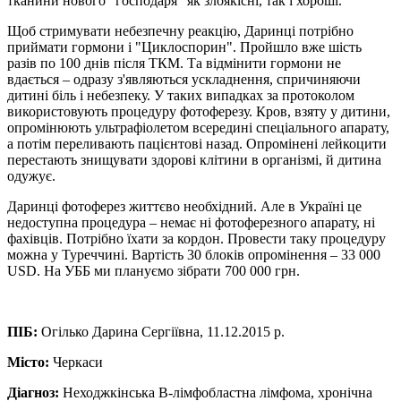
тканини нового "господаря" як злоякісні, так і хороші.
Щоб стримувати небезпечну реакцію, Даринці потрібно
приймати гормони і "Циклоспорин". Пройшло вже шість
разів по 100 днів після ТКМ. Та відмінити гормони не
вдається – одразу з'являються ускладнення, спричиняючи
дитині біль і небезпеку. У таких випадках за протоколом
використовують процедуру фотоферезу. Кров, взяту у дитини,
опромінюють ультрафіолетом всередині спеціального апарату,
а потім переливають пацієнтові назад. Опромінені лейкоцити
перестають знищувати здорові клітини в організмі, й дитина
одужує.
Даринці фотоферез життєво необхідний. Але в Україні це
недоступна процедура – немає ні фотоферезного апарату, ні
фахівців. Потрібно їхати за кордон. Провести таку процедуру
можна у Туреччині. Вартість 30 блоків опромінення – 33 000
USD. На УББ ми плануємо зібрати 700 000 грн.
ПІБ:
Огілько Дарина Сергіївна, 11.12.2015 р.
Місто:
Черкаси
Діагноз:
Неходжкінська В-лімфобластна лімфома, хронічна