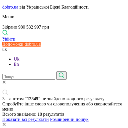
dobro.ua
від Української Біржі Благодійності
Меню
Зібрано 980 532 997 грн
Увійти
Допоможи dobro.ua
uk
Uk
En
За запитом “
12345
” не знайдено жодного результату.
Спробуйте інше слово чи словополучення або скористайтеся
меню
Всього знайдено:
18
результатів
Показати всі результати
Розширений пошук