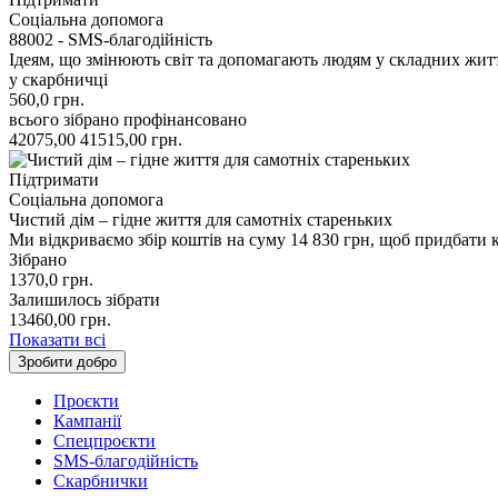
Соціальна допомога
88002 - SMS-благодійність
Ідеям, що змінюють світ та допомагають людям у складних жит
у скарбничці
560,0
грн.
всього зібрано
профінансовано
42075,00
41515,00
грн.
Підтримати
Соціальна допомога
Чистий дім – гідне життя для самотніх стареньких
Ми відкриваємо збір коштів на суму 14 830 грн, щоб придбати
Зібрано
1370,0
грн.
Залишилось зібрати
13460,00
грн.
Показати всі
Зробити добро
Проєкти
Кампанії
Спецпроєкти
SMS-благодійність
Скарбнички