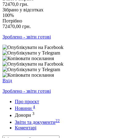
72470,0
грн.
Зібрано у відсотках
100%
Потрібно
72470,00
грн.
Зроблено - звіти готові
Вхід
Зроблено - звіти готові
Про проєкт
4
Новини
3
Донори
22
Звіти та документи
Коментарі