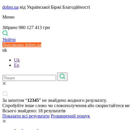
dobro.ua
від Української Біржі Благодійності
Меню
Зібрано 980 127 413 грн
Увійти
Допоможи dobro.ua
uk
Uk
En
За запитом “
12345
” не знайдено жодного результату.
Спробуйте інше слово чи словополучення або скористайтеся м
Всього знайдено:
18
результатів
Показати всі результати
Розширений пошук