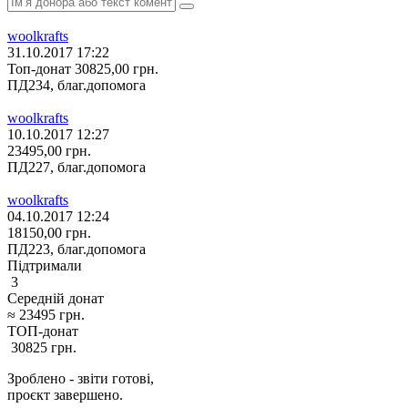
woolkrafts
31.10.2017 17:22
Топ-донат
30825,00
грн.
ПД234, благ.допомога
woolkrafts
10.10.2017 12:27
23495,00
грн.
ПД227, благ.допомога
woolkrafts
04.10.2017 12:24
18150,00
грн.
ПД223, благ.допомога
Підтримали
3
Середній донат
≈
23495
грн.
ТОП-донат
30825
грн.
Зроблено - звіти готові,
проєкт завершено.