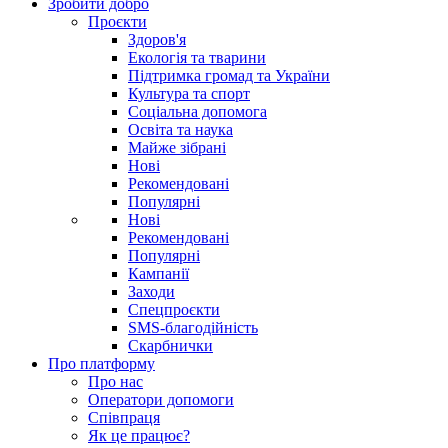
Зробити добро
Проєкти
Здоров'я
Екологія та тварини
Підтримка громад та України
Культура та спорт
Соціальна допомога
Освіта та наука
Майже зібрані
Нові
Рекомендовані
Популярні
Нові
Рекомендовані
Популярні
Кампанії
Заходи
Спецпроєкти
SMS-благодійність
Скарбнички
Про платформу
Про нас
Оператори допомоги
Співпраця
Як це працює?