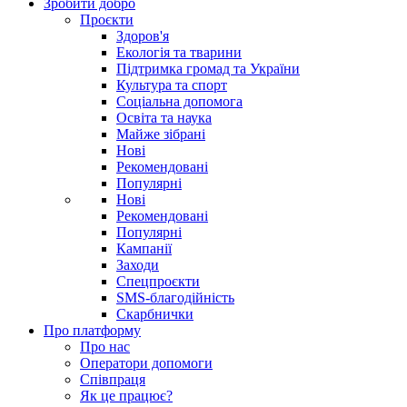
Зробити добро
Проєкти
Здоров'я
Екологія та тварини
Підтримка громад та України
Культура та спорт
Соціальна допомога
Освіта та наука
Майже зібрані
Нові
Рекомендовані
Популярні
Нові
Рекомендовані
Популярні
Кампанії
Заходи
Спецпроєкти
SMS-благодійність
Скарбнички
Про платформу
Про нас
Оператори допомоги
Співпраця
Як це працює?