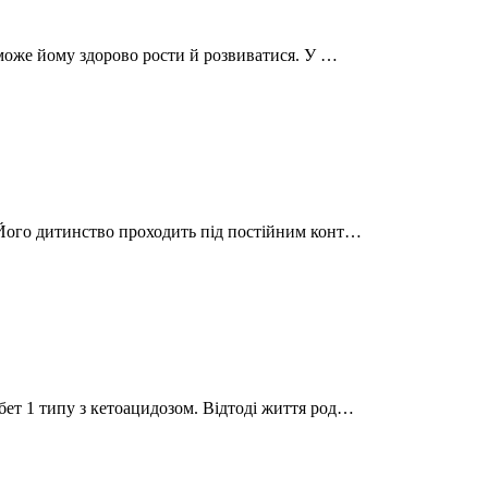
поможе йому здорово рости й розвиватися. У …
. Його дитинство проходить під постійним конт…
бет 1 типу з кетоацидозом. Відтоді життя род…