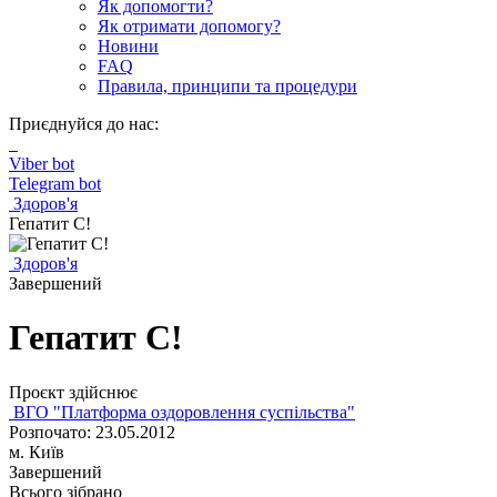
Як допомогти?
Як отримати допомогу?
Новини
FAQ
Правила, принципи та процедури
Приєднуйся до нас:
Viber bot
Telegram bot
Здоров'я
Гепатит С!
Здоров'я
Завершений
Гепатит С!
Проєкт здійснює
ВГО "Платформа оздоровлення суспільства"
Розпочато: 23.05.2012
м. Київ
Завершений
Всього зібрано