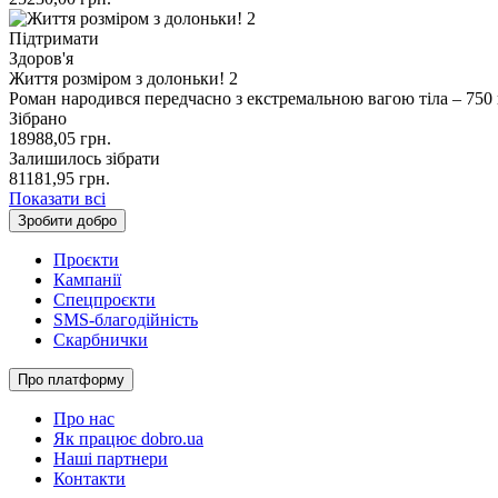
Підтримати
Здоров'я
Життя розміром з долоньки! 2
Роман народився передчасно з екстремальною вагою тіла – 750 г
Зібрано
18988,05
грн.
Залишилось зібрати
81181,95
грн.
Показати всі
Зробити добро
Проєкти
Кампанії
Спецпроєкти
SMS-благодійність
Скарбнички
Про платформу
Про нас
Як працює dobro.ua
Наші партнери
Контакти