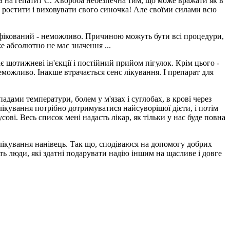
ра на гепатит С. Хвороба небезпечна тим, що може вражати як в
, ростити і виховувати свого синочка! Але своїми силами всю
 інфікований - неможливо. Причиною можуть бути всі процедури,
е абсолютно не має значення ...
є щотижневі ін'єкції і постійний прийом пігулок. Крім цього -
неможливо. Інакше втрачається сенс лікування. І препарат для
адами температури, болем у м'язах і суглобах, в крові через
 лікування потрібно дотримуватися найсуворішої дієти, і потім
ові. Весь список мені надасть лікар, як тільки у нас буде повна
 лікування нанівець. Так що, сподіваюся на допомогу добрих
ть люди, які здатні подарувати надію іншим на щасливе і довге