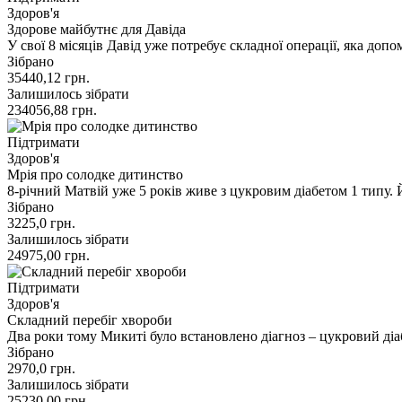
Здоров'я
Здорове майбутнє для Давіда
У свої 8 місяців Давід уже потребує складної операції, яка до
Зібрано
35440,12
грн.
Залишилось зібрати
234056,88
грн.
Підтримати
Здоров'я
Мрія про солодке дитинство
8-річний Матвій уже 5 років живе з цукровим діабетом 1 типу
Зібрано
3225,0
грн.
Залишилось зібрати
24975,00
грн.
Підтримати
Здоров'я
Складний перебіг хвороби
Два роки тому Микиті було встановлено діагноз – цукровий діа
Зібрано
2970,0
грн.
Залишилось зібрати
25230,00
грн.