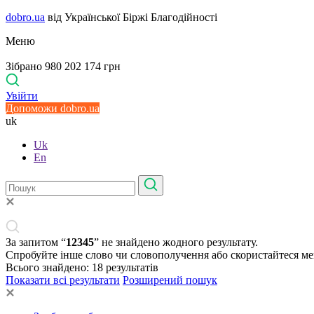
dobro.ua
від Української Біржі Благодійності
Меню
Зібрано 980 202 174 грн
Увійти
Допоможи dobro.ua
uk
Uk
En
За запитом “
12345
” не знайдено жодного результату.
Спробуйте інше слово чи словополучення або скористайтеся м
Всього знайдено:
18
результатів
Показати всі результати
Розширений пошук