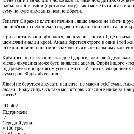
Мене звати Ганна. Ми з чоловіком і 6-місячною дитиною живемо 
найкоротші терміни (протягом року), так і може бути неактивно
суму на курс лікування нам не зібрати...
Гепатит С вражає клітини печінки і якщо вчасно не вбити віру
що пов'язані з небезпекою подряпатися, поранитися - салони кра
При генотипуванні дізналися, що в мене генотип 1, це означає, 
щомісячні аналізи крові. Аналіз береться строго в один і той ж
ін'єкцій повинен постійно знаходитися в спеціальному контейне
Крім того, що лікування складне і дороге, воно ще й дуже важко
місяць лікування може бути виявлена анемія. Окрім іншого - пси
підтримувати її протягом усього життя. У список заборонених пр
сума грошей для лікування.
Лікарі не беруться лікувати пацієнта, не маючи всієї суми. А
людей і Божу силу. Ось така моя історія. Спасибі велике за Ваш
життя!
ID:
402
Підтримали
7
Середній донат
≈
100
грн.
ТОП-донат