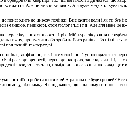
в орендованій квартирі. Під час вагітності я дізналася, що хво
ю все життя. Але це не мій випадок. А я дуже хочу вилікуватися
с, це призводить до цирозу печінки. Визначити коли і як ти був
си (манікюр, педикюр), стоматолог і т.д і т.п. Але для мене це вж
що курс лікування становить 1 рік. Мій курс лікування передбача
е день тижня, пропустити або зробити його раніше або пізніше - 
рі при певній температурі.
 протікає, як фізично, так і психологічно. Супроводжується переп
хічні розлади, депресії, перепади настрою, занепад сил. Під час
одуктів входять сметана, помідори, консервація, шоколад, цитрус
дже укол потрібно робити щотижня! А раптом не буде грошей? Все
у допомогу, підтримку. Я сподіваюся, що в нашому світі ще існую