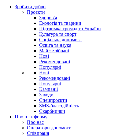
Зробити добро
Проєкти
Здоров'я
Екологія та тварини
Підтримка громад та України
Культура та спорт
Соціальна допомога
Освіта та наука
Майже зібрані
Нові
Рекомендовані
Популярні
Нові
Рекомендовані
Популярні
Кампанії
Заходи
Спецпроєкти
SMS-благодійність
Скарбнички
Про платформу
Про нас
Оператори допомоги
Співпраця