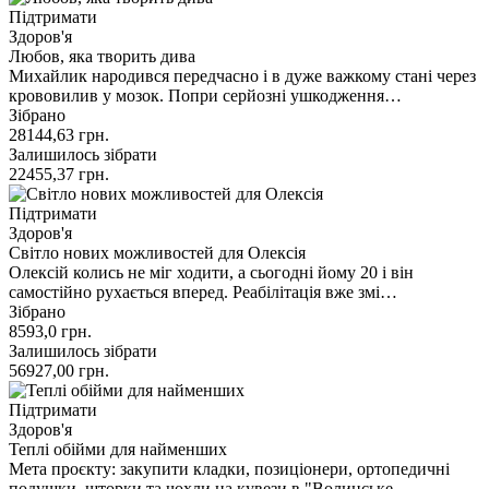
Підтримати
Здоров'я
Любов, яка творить дива
Михайлик народився передчасно і в дуже важкому стані через
крововилив у мозок. Попри серйозні ушкодження…
Зібрано
28144,63
грн.
Залишилось зібрати
22455,37
грн.
Підтримати
Здоров'я
Світло нових можливостей для Олексія
Олексій колись не міг ходити, а сьогодні йому 20 і він
самостійно рухається вперед. Реабілітація вже змі…
Зібрано
8593,0
грн.
Залишилось зібрати
56927,00
грн.
Підтримати
Здоров'я
Теплі обійми для найменших
Мета проєкту: закупити кладки, позиціонери, ортопедичні
подушки, шторки та чохли на кувези в "Волинське …