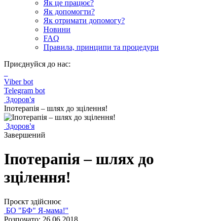
Як це працює?
Як допомогти?
Як отримати допомогу?
Новини
FAQ
Правила, принципи та процедури
Приєднуйся до нас:
Viber bot
Telegram bot
Здоров'я
Іпотерапія – шлях до зцілення!
Здоров'я
Завершений
Іпотерапія – шлях до
зцілення!
Проєкт здійснює
БО "БФ" Я-мама!"
Розпочато: 26.06.2018