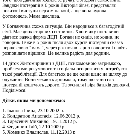
Завдяки іпотерапії в 6 років Вікторія бігає, представляє
показові виступи верхом на коні, а ще вона чудова
фотомодель. Мама щаслива.
У Богданчика схожа ситуація. Він народився в багатодітній
сім'ї. Має двох старших сестричок. Хлопчику поставили
діагноз: важка форма ДЦП. Богдан не сидів, не ходив, не
говорив. І вже в 5 років після двох курсів іпотерапії сказав
перше слово "мама", через рік почав гарно говорити і навіть
розповідати віршики. Це велика радість для родини.
14 діток Житомирщини з ДЦП, психомовною затримкою,
проблемами розумового та соціального розвитку потребують
такої реабілітації. Для багатьох це ще один шанс на шляху до
одужання. Вони чекають допомоги, тому що заняття з
іпотерапіі коштують дорого. Та зусилля і віра батьків дорожчі.
Поділімося!
Дітки, яким ми допоможемо:
1. Іванова Ірина, 23.10.2002 р.
2. Кондратюк Анастасія, 12.06.2012 р.
3. Тарасевич Михайло, 19.11.2012 р.
4. Федишин Гліб, 22.10.2009 р.
5. Хоменко Владислав, 11.12.2013 р.