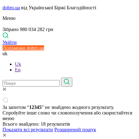
dobro.ua
від Української Біржі Благодійності
Меню
Зібрано 980 034 282 грн
Увійти
Допоможи dobro.ua
uk
Uk
En
За запитом “
12345
” не знайдено жодного результату.
Спробуйте інше слово чи словополучення або скористайтеся
меню
Всього знайдено:
18
результатів
Показати всі результати
Розширений пошук