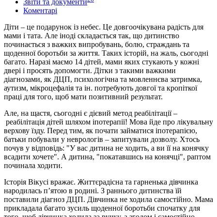
Звіти та документи
Коментарі
Діти – це подарунок із небес. Це довгоочікувана радість для
мами і тата. Але іноді складається так, що дитинство
починається з важких випробувань, болю, страждань та
щоденної боротьби за життя. Таких історій, на жаль, сьогодні
багато. Наразі маємо 14 дітей, мами яких стукають у кожні
двері і просять допомогти. Дітки з такими важкими
діагнозами, як ДЦП, психологічна та мовленнєва затримка,
аутизм, мікроцефалія та ін. потребують довгої та кропіткої
праці для того, щоб мати позитивний результат.
Але, на щастя, сьогодні є дієвий метод реабілітації –
реабілітація дітей шляхом іпотерапії! Мова йде про лікувальну
верхову їзду. Перед тим, як почати займатися іпотерапією,
батьки побували у неврологів – запитували дозволу. Хтось
почув у відповідь: "У вас дитина не ходить, а ви її на конячку
всадити хочете". А дитина, "покатавшись на конячці", раптом
починала ходити.
Історія Вікусі вражає. Життєрадісна та гарненька дівчинка
народилась п’ятою в родині. З раннього дитинства їй
поставили діагноз ДЦП. Дівчинка не ходила самостійно. Мама
прикладала багато зусиль щоденної боротьби спочатку для
того, щоб дівчинка ходила за ручку, а згодом і самостійно.