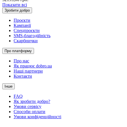
Показати всі
Зробити добро
Проєкти
Кампанії
Спецпроєкти
SMS-благодійність
Скарбнички
Про платформу
Про нас
Як працює dobro.ua
Наші партнери
Контакти
Інше
FAQ
Як зробити добро?
Умови сервісу
Способи оплати
Умови конфіденційності