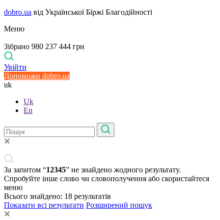
dobro.ua
від Української Біржі Благодійності
Меню
Зібрано 980 237 444 грн
Увійти
Допоможи dobro.ua
uk
Uk
En
За запитом “
12345
” не знайдено жодного результату.
Спробуйте інше слово чи словополучення або скористайтеся
меню
Всього знайдено:
18
результатів
Показати всі результати
Розширений пошук