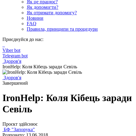
Як це працює?
Як допомогти?
Як отримати допомогу?
Новини
FAQ
Правила, принципи та процедури
Приєднуйся до нас:
Viber bot
Telegram bot
Здоров'я
IronHelp: Коля Кібець заради Севіль
Здоров'я
Завершений
IronHelp: Коля Кібець заради
Севіль
Проєкт здійснює
БФ "Запорука"
Розпочато: 13.06.2018