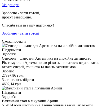
Усі донори
Зроблено - звіти готові,
проєкт завершено.
Спасибі вам за вашу підтримку!
Зроблено - звіти готові
Схожі проєкти
Підтримати
Здоров'я
Сенсори – шанс для Артемчика на спокійне дитинство
Рік тому стан Артема почав різко змінюватися: втрата ваги,
втрата енергії, тошнота та навіть затяжне мов…
Зібрано
27397,86
грн.
Залишилось зібрати
4602,14
грн.
Підтримати
Здоров'я
Важливий етап в лікуванні Арини
У 2014 році шестирічна Арина бачила з вікна, як ракети