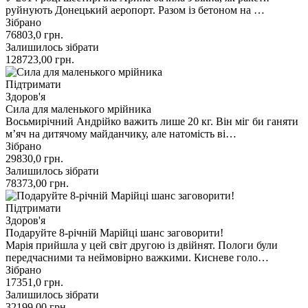
руйнують Донецький аеропорт. Разом із бетоном на …
Зібрано
76803,0
грн.
Залишилось зібрати
128723,00
грн.
Підтримати
Здоров'я
Сила для маленького мрійника
Восьмирічний Андрійко важить лише 20 кг. Він міг би ганяти
мʼяч на дитячому майданчику, але натомість ві…
Зібрано
29830,0
грн.
Залишилось зібрати
78373,00
грн.
Підтримати
Здоров'я
Подаруйте 8-річній Марійці шанс заговорити!
Марія прийшла у цей світ другою із двійнят. Пологи були
передчасними та неймовірно важкими. Кисневе голо…
Зібрано
17351,0
грн.
Залишилось зібрати
32199,00
грн.