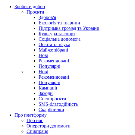
Зробити добро
Проєкти
Здоров'я
Екологія та тварини
Підтримка громад та України
Культура та спорт
Соціальна допомога
Освіта та наука
Майже зібрані
Нові
Рекомендовані
Популярні
Нові
Рекомендовані
Популярні
Кампанії
Заходи
Спецпроєкти
SMS-благодійність
Скарбнички
Про платформу
Про нас
Оператори допомоги
Співпраця