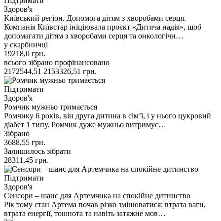
Підтримати
Здоров'я
Київський регіон. Допомога дітям з хворобами серця.
Компанія Київстар ініціювала проєкт «Дитяча надія», щоб
допомагати дітям з хворобами серця та онкологічн…
у скарбничці
19218,0
грн.
всього зібрано
профінансовано
2172544,51
2153326,51
грн.
Підтримати
Здоров'я
Ромчик мужньо тримається
Ромчику 6 років, він друга дитина в сімʼї, і у нього цукровий
діабет 1 типу. Ромчик дуже мужньо витримує…
Зібрано
3688,55
грн.
Залишилось зібрати
28311,45
грн.
Підтримати
Здоров'я
Сенсори – шанс для Артемчика на спокійне дитинство
Рік тому стан Артема почав різко змінюватися: втрата ваги,
втрата енергії, тошнота та навіть затяжне мов…