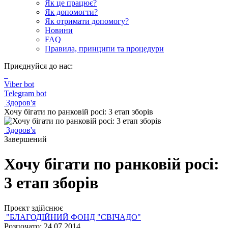
Як це працює?
Як допомогти?
Як отримати допомогу?
Новини
FAQ
Правила, принципи та процедури
Приєднуйся до нас:
Viber bot
Telegram bot
Здоров'я
Хочу бігати по ранковій росі: 3 етап зборів
Здоров'я
Завершений
Хочу бігати по ранковій росі:
3 етап зборів
Проєкт здійснює
"БЛАГОДІЙНИЙ ФОНД "СВІЧАДО"
Розпочато: 24.07.2014