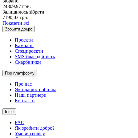
Зібрано
24809,97
грн.
Залишилось зібрати
7190,03
грн.
Показати всі
Зробити добро
Проєкти
Кампанії
Спецпроєкти
SMS-благодійність
Скарбнички
Про платформу
Про нас
Як працює dobro.ua
Наші партнери
Контакти
Інше
FAQ
Як зробити добро?
Умови сервісу