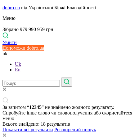
dobro.ua
від Української Біржі Благодійності
Меню
Зібрано 979 990 959 грн
Увійти
Допоможи dobro.ua
uk
Uk
En
За запитом “
12345
” не знайдено жодного результату.
Спробуйте інше слово чи словополучення або скористайтеся
меню
Всього знайдено:
18
результатів
Показати всі результати
Розширений пошук