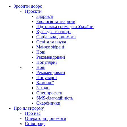
Зробити добро
Проєкти
Здоров'я
Екологія та тварини
Підтримка громад та України
Культура та спорт
Соціальна допомога
Освіта та наука
Майже зібрані
Нові
Рекомендовані
Популярні
Нові
Рекомендовані
Популярні
Кампанії
Заходи
Спецпроєкти
SMS-благодійність
Скарбнички
Про платформу
Про нас
Оператори допомоги
Співпраця