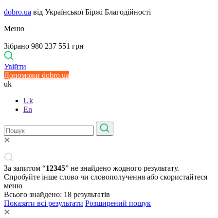
dobro.ua
від Української Біржі Благодійності
Меню
Зібрано 980 237 551 грн
Увійти
Допоможи dobro.ua
uk
Uk
En
За запитом “
12345
” не знайдено жодного результату.
Спробуйте інше слово чи словополучення або скористайтеся
меню
Всього знайдено:
18
результатів
Показати всі результати
Розширений пошук