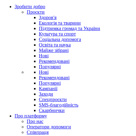
Зробити добро
Проєкти
Здоров'я
Екологія та тварини
Підтримка громад та України
Культура та спорт
Соціальна допомога
Освіта та наука
Майже зібрані
Нові
Рекомендовані
Популярні
Нові
Рекомендовані
Популярні
Кампанії
Заходи
Спецпроєкти
SMS-благодійність
Скарбнички
Про платформу
Про нас
Оператори допомоги
Співпраця