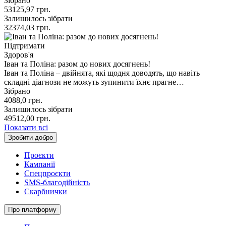
Зібрано
53125,97
грн.
Залишилось зібрати
32374,03
грн.
Підтримати
Здоров'я
Іван та Поліна: разом до нових досягнень!
Іван та Поліна – двійнята, які щодня доводять, що навіть
складні діагнози не можуть зупинити їхнє прагне…
Зібрано
4088,0
грн.
Залишилось зібрати
49512,00
грн.
Показати всі
Зробити добро
Проєкти
Кампанії
Спецпроєкти
SMS-благодійність
Скарбнички
Про платформу