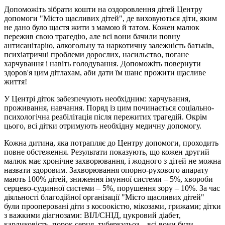
Допоможіть зібрати кошти на оздоровлення дітей Центру
допомоги "Місто щасливих дітей", де виховуються діти, яким
не дано було щастя жити з мамою й татом. Кожен малюк
пережив свою трагедію, але всі вони бачили повну
антисанітарію, алкогольну та наркотичну залежність батьків,
психіатричні проблеми дорослих, насильство, погане
харчування і навіть голодування. Допоможіть повернути
здоров'я цим дітлахам, аби дати їм шанс прожити щасливе
життя!
У Центрі діток забезпечують необхідним: харчування,
проживання, навчання. Поряд із цим починається соціально-
психологічна реабілітація після пережитих трагедій. Окрім
цього, всі дітки отримують необхідну медичну допомогу.
Кожна дитина, яка потрапляє до Центру допомоги, проходить
повне обстеження. Результати показують, що кожен другий
малюк має хронічне захворювання, і жодного з дітей не можна
назвати здоровим. Захворювання опорно-рухового апарату
мають 100% дітей, зниження імунної системи – 5%, хвороби
серцево-судинної системи – 5%, порушення зору – 10%. За час
діяльності благодійної організації "Місто щасливих дітей"
були прооперовані діти з косоокістю, мікозами, грижами; дітки
з важкими діагнозами: ВІЛ/СНІД, цукровий діабет,
карликовість, порок серця, туберкульоз – всі вони були