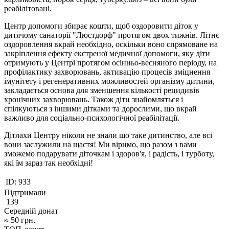
реабілітовані.
Центр допомоги збирає кошти, щоб оздоровити діток у
дитячому санаторії "Люстдорф" протягом двох тижнів. Літнє
оздоровлення вкрай необхідно, оскільки воно спрямоване на
закріплення ефекту екстреної медичної допомоги, яку діти
отримують у Центрі протягом осінньо-весняного періоду, на
профілактику захворювань, активацію процесів зміцнення
імунітету і регенеративних можливостей організму дитини,
закладається основа для зменшення кількості рецидивів
хронічних захворювань. Також діти знайомляться і
спілкуються з іншими дітками та дорослими, що вкрай
важливо для соціально-психологічної реабілітації.
Дітлахи Центру ніколи не знали що таке дитинство, але всі
вони заслужили на щастя! Ми віримо, що разом з вами
зможемо подарувати діточкам і здоров'я, і радість, і турботу,
які їм зараз так необхідні!
ID:
933
Підтримали
139
Середній донат
≈
50
грн.