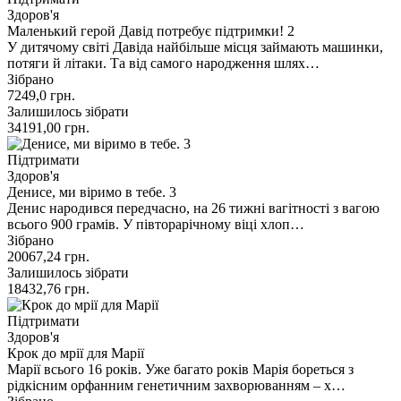
Здоров'я
Маленький герой Давід потребує підтримки! 2
У дитячому світі Давіда найбільше місця займають машинки,
потяги й літаки. Та від самого народження шлях…
Зібрано
7249,0
грн.
Залишилось зібрати
34191,00
грн.
Підтримати
Здоров'я
Денисе, ми віримо в тебе. 3
Денис народився передчасно, на 26 тижні вагітності з вагою
всього 900 грамів. У півторарічному віці хлоп…
Зібрано
20067,24
грн.
Залишилось зібрати
18432,76
грн.
Підтримати
Здоров'я
Крок до мрії для Марії
Марії всього 16 років. Уже багато років Марія бореться з
рідкісним орфанним генетичним захворюванням – х…