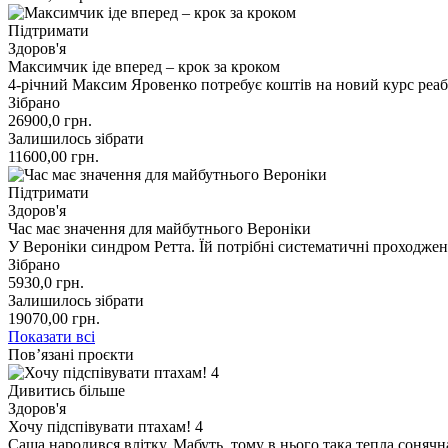
Підтримати
Здоров'я
Максимчик іде вперед – крок за кроком
4-річний Максим Яровенко потребує коштів на новий курс реаб
Зібрано
26900,0
грн.
Залишилось зібрати
11600,00
грн.
Підтримати
Здоров'я
Час має значення для майбутнього Вероніки
У Вероніки синдром Ретта. Їй потрібні систематичні проходжен
Зібрано
5930,0
грн.
Залишилось зібрати
19070,00
грн.
Показати всі
Пов’язані проєкти
Дивитись більше
Здоров'я
Хочу підспівувати птахам! 4
Саша народився влітку. Мабуть, тому в нього така тепла сонячна