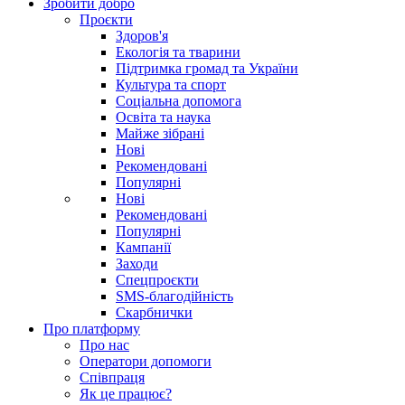
Зробити добро
Проєкти
Здоров'я
Екологія та тварини
Підтримка громад та України
Культура та спорт
Соціальна допомога
Освіта та наука
Майже зібрані
Нові
Рекомендовані
Популярні
Нові
Рекомендовані
Популярні
Кампанії
Заходи
Спецпроєкти
SMS-благодійність
Скарбнички
Про платформу
Про нас
Оператори допомоги
Співпраця
Як це працює?