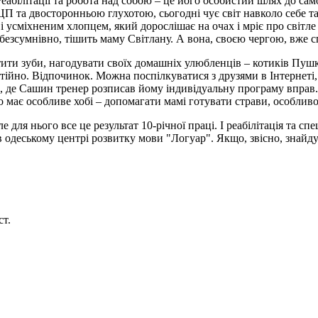
 Реабілітації та робота над собою – це його особистий шлях до са
 та двосторонньою глухотою, сьогодні чує світ навколо себе та
 усміхненим хлопцем, який дорослішає на очах і мріє про світле
 безсумнівно, тішить маму Світлану. А вона, своєю чергою, вже 
ти зуби, нагодувати своїх домашніх улюбленців – котиків Пушка 
ійно. Відпочинок. Можна поспілкуватися з друзями в Інтернеті, п
, де Сашин тренер розписав йому індивідуальну програму вправ.
 має особливе хобі – допомагати мамі готувати страви, особлив
 для нього все це результат 10-річної праці. І реабілітація та с
 в одеському центрі розвитку мови "Логуар". Якщо, звісно, ​​знай
ст.