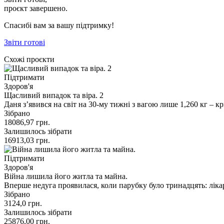
проєкт завершено.
Спасибі вам за вашу підтримку!
Звіти готові
Схожі проєкти
Підтримати
Здоров'я
Щасливий випадок та віра. 2
Даня зʼявився на світ на 30-му тижні з вагою лише 1,260 кг – к
Зібрано
18086,97
грн.
Залишилось зібрати
16913,03
грн.
Підтримати
Здоров'я
Війна лишила його житла та майна.
Вперше недуга проявилася, коли парубку було тринадцять: ліка
Зібрано
3124,0
грн.
Залишилось зібрати
25876,00
грн.