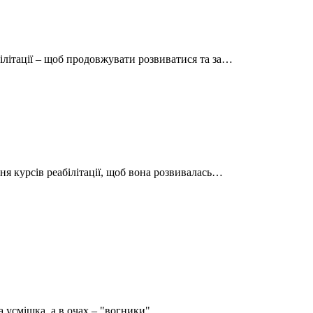
ілітації – щоб продовжувати розвиватися та за…
ня курсів реабілітації, щоб вона розвивалась…
 усмішка, а в очах – "вогники".