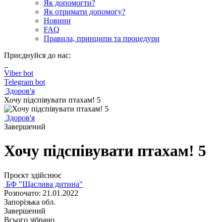
Як допомогти?
Як отримати допомогу?
Новини
FAQ
Правила, принципи та процедури
Приєднуйся до нас:
Viber bot
Telegram bot
Здоров'я
Хочу підспівувати птахам! 5
Здоров'я
Завершений
Хочу підспівувати птахам! 5
Проєкт здійснює
БФ "Щаслива дитина"
Розпочато: 21.01.2022
Запорізька обл.
Завершений
Всього зібрано