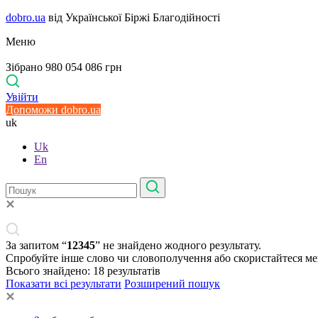
dobro.ua
від Української Біржі Благодійності
Меню
Зібрано 980 054 086 грн
Увійти
Допоможи dobro.ua
uk
Uk
En
За запитом “
12345
” не знайдено жодного результату.
Спробуйте інше слово чи словополучення або скористайтеся м
Всього знайдено:
18
результатів
Показати всі результати
Розширений пошук