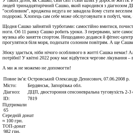
У таких дітей, як Сашко, свій світ і свій шлях у доросле життя.
людей тринадцятирічний Сашко, який народився з діагнозом ДЦП
"особливим", вроджена недуга не завадила йому стати веселим і
подорожі. Хлопець сам себе може обслуговувати в побуті, чим,
Щодня Сашко зайнятий турботами: самостійно вмитися, почисти
ноги. Об 11 ранку Сашко робить уроки. З перервами, зате самост
музика або заняття спортом. Нещодавно додався й фітнес-центр
прогулятися біля моря, подихати солоним повітрям. А ще Сашко
Збоку здається, ніби нічого особливого в житті Сашка немає! Але
потрібні! У квітні 2022 року має відбутися чергове лікування –
А ми ж не можемо не допомогти!
Повне ім’я:
Островський Олександр Денисович, 07.06.2008 р.
Місто:
Бердянськ, Запорізька обл.
Діагноз:
ДЦП, двостороння сенсоневральна туговухість 2-3 
ID:
7819
Підтримали
65
Середній донат
≈
100
грн.
ТОП-донат
982
грн.