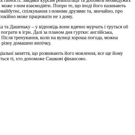
мостійності. Завдяки курсам реабілітації та допомозі небайдужих
 може з ним взаємодіяти. Попри те, що іноді його називають
 майбутнє, спілкування з новими друзями та, звичайно, про
спокійно може працювати не з дому.
та Дашеньку – у відповідь вони вдячно мурчать і труться об
ограти в ігри. Далі за планом дня гуртки: англійська,
 Після тренування, коли на вулиці хороша погода, можна
о різну домашню випічку.
пеціальні заняття, що розвивають його мовлення, все ще йому
дуться ті, хто допоможе Сашкові фінансово.