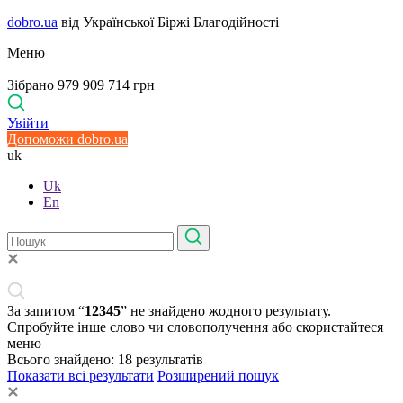
dobro.ua
від Української Біржі Благодійності
Меню
Зібрано 979 909 714 грн
Увійти
Допоможи dobro.ua
uk
Uk
En
За запитом “
12345
” не знайдено жодного результату.
Спробуйте інше слово чи словополучення або скористайтеся
меню
Всього знайдено:
18
результатів
Показати всі результати
Розширений пошук