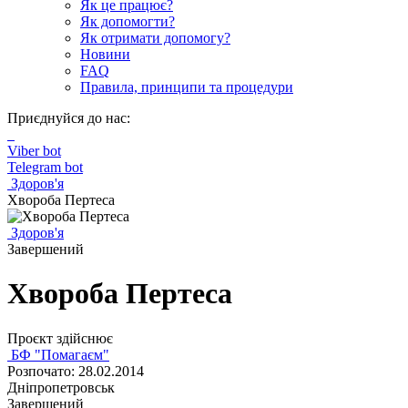
Як це працює?
Як допомогти?
Як отримати допомогу?
Новини
FAQ
Правила, принципи та процедури
Приєднуйся до нас:
Viber bot
Telegram bot
Здоров'я
Хвороба Пертеса
Здоров'я
Завершений
Хвороба Пертеса
Проєкт здійснює
БФ "Помагаєм"
Розпочато: 28.02.2014
Дніпропетровськ
Завершений