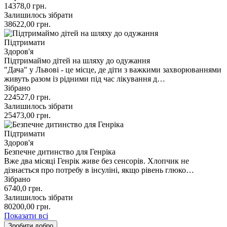
14378,0
грн.
Залишилось зібрати
38622,00
грн.
Підтримати
Здоров'я
Підтримаймо дітей на шляху до одужання
"Дача" у Львові - це місце, де діти з важкими захворюваннями
живуть разом із рідними під час лікування д…
Зібрано
224527,0
грн.
Залишилось зібрати
25473,00
грн.
Підтримати
Здоров'я
Безпечне дитинство для Генріка
Вже два місяці Генрік живе без сенсорів. Хлопчик не
дізнається про потребу в інсуліні, якщо рівень глюко…
Зібрано
6740,0
грн.
Залишилось зібрати
80200,00
грн.
Показати всі
Зробити добро