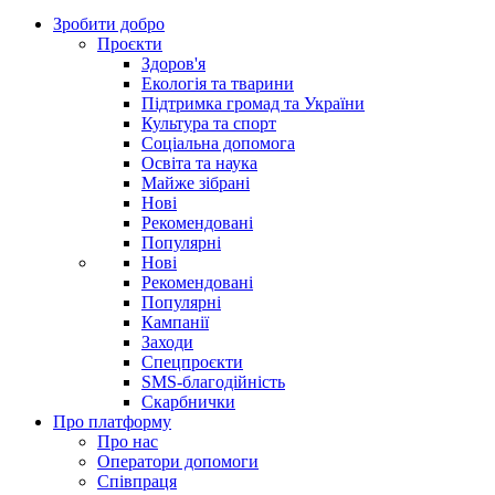
Зробити добро
Проєкти
Здоров'я
Екологія та тварини
Підтримка громад та України
Культура та спорт
Соціальна допомога
Освіта та наука
Майже зібрані
Нові
Рекомендовані
Популярні
Нові
Рекомендовані
Популярні
Кампанії
Заходи
Спецпроєкти
SMS-благодійність
Скарбнички
Про платформу
Про нас
Оператори допомоги
Співпраця