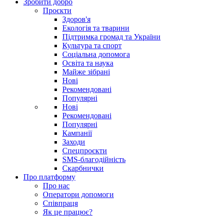
Зробити добро
Проєкти
Здоров'я
Екологія та тварини
Підтримка громад та України
Культура та спорт
Соціальна допомога
Освіта та наука
Майже зібрані
Нові
Рекомендовані
Популярні
Нові
Рекомендовані
Популярні
Кампанії
Заходи
Спецпроєкти
SMS-благодійність
Скарбнички
Про платформу
Про нас
Оператори допомоги
Співпраця
Як це працює?