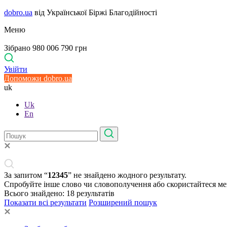
dobro.ua
від Української Біржі Благодійності
Меню
Зібрано 980 006 790 грн
Увійти
Допоможи dobro.ua
uk
Uk
En
За запитом “
12345
” не знайдено жодного результату.
Спробуйте інше слово чи словополучення або скористайтеся м
Всього знайдено:
18
результатів
Показати всі результати
Розширений пошук