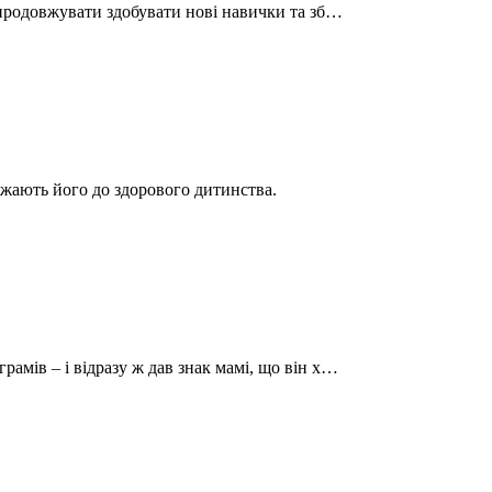
б продовжувати здобувати нові навички та зб…
ижають його до здорового дитинства.
рамів – і відразу ж дав знак мамі, що він х…