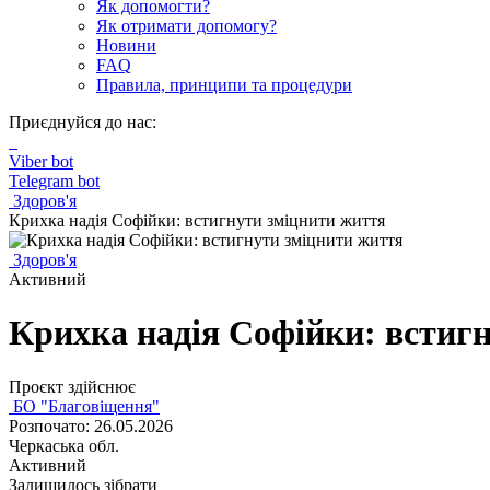
Як допомогти?
Як отримати допомогу?
Новини
FAQ
Правила, принципи та процедури
Приєднуйся до нас:
Viber bot
Telegram bot
Здоров'я
Крихка надія Софійки: встигнути зміцнити життя
Здоров'я
Активний
Крихка надія Софійки: встиг
Проєкт здійснює
БО "Благовіщення"
Розпочато: 26.05.2026
Черкаська обл.
Активний
Залишилось зібрати