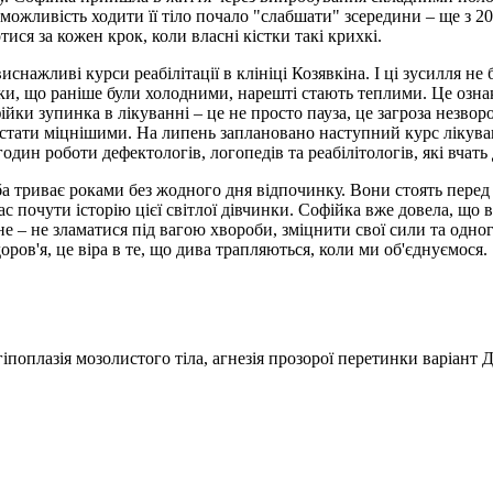
ожливість ходити її тіло почало "слабшати" зсередини – ще з 201
ися за кожен крок, коли власні кістки такі крихкі.
иснажливі курси реабілітації в клініці Козявкіна. І ці зусилля н
и, що раніше були холодними, нарешті стають теплими. Це ознаки
ки зупинка в лікуванні – це не просто пауза, це загроза незворо
ам стати міцнішими. На липень заплановано наступний курс ліку
один роботи дефектологів, логопедів та реабілітологів, які вчать
а триває роками без жодного дня відпочинку. Вони стоять перед 
 почути історію цієї світлої дівчинки. Софійка вже довела, що в
е – не зламатися під вагою хвороби, зміцнити свої сили та одно
ров'я, це віра в те, що дива трапляються, коли ми об'єднуємося.
іпоплазія мозолистого тіла, агнезія прозорої перетинки варіант 