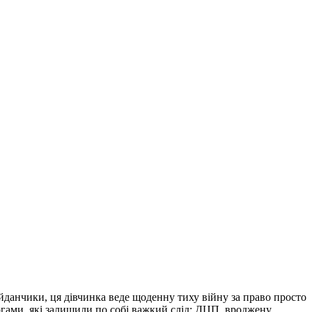
айданчики, ця дівчинка веде щоденну тиху війну за право просто
огами, які залишили по собі важкий слід: ДЦП, вроджену