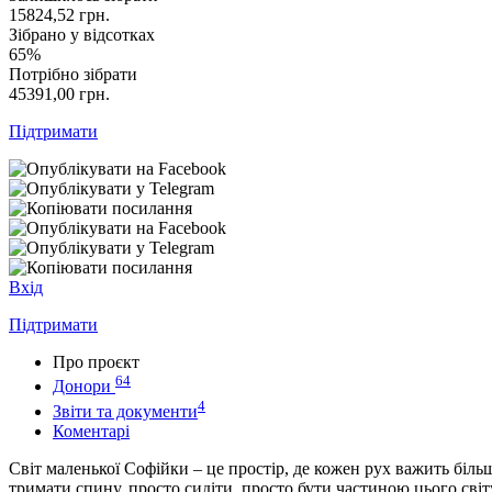
15824,52
грн.
Зібрано у відсотках
65%
Потрібно зібрати
45391,00
грн.
Підтримати
Вхід
Підтримати
Про проєкт
64
Донори
4
Звіти та документи
Коментарі
Світ маленької Софійки – це простір, де кожен рух важить біль
тримати спину, просто сидіти, просто бути частиною цього св