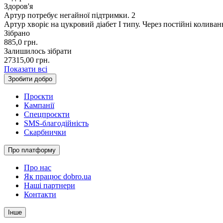
Здоров'я
Артур потребує негайної підтримки. 2
Артур хворіє на цукровий діабет І типу. Через постійні колив
Зібрано
885,0
грн.
Залишилось зібрати
27315,00
грн.
Показати всі
Зробити добро
Проєкти
Кампанії
Спецпроєкти
SMS-благодійність
Скарбнички
Про платформу
Про нас
Як працює dobro.ua
Наші партнери
Контакти
Інше