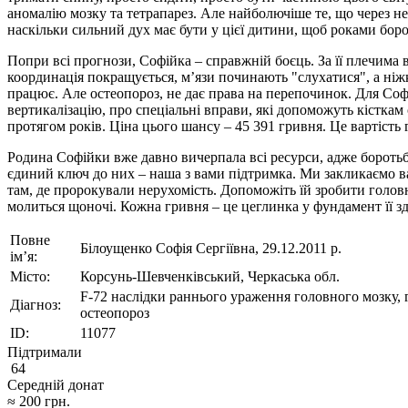
аномалію мозку та тетрапарез. Але найболючіше те, що через нем
наскільки сильний дух має бути у цієї дитини, щоб роками борот
Попри всі прогнози, Софійка – справжній боєць. За її плечима в
координація покращується, м’язи починають "слухатися", а ніжк
працює. Але остеопороз, не дає права на перепочинок. Для Софій
вертикалізацію, про спеціальні вправи, які допоможуть кістк
протягом років. Ціна цього шансу – 45 391 гривня. Це вартість г
Родина Софійки вже давно вичерпала всі ресурси, адже боротьб
єдиний ключ до них – наша з вами підтримка. Ми закликаємо вас
там, де пророкували нерухомість. Допоможіть їй зробити головн
молиться щоночі. Кожна гривня – це цеглинка у фундамент її здо
Повне
Білоущенко Софія Сергіївна, 29.12.2011 р.
ім’я:
Місто:
Корсунь-Шевченківський, Черкаська обл.
F-72 наслідки раннього ураження головного мозку, г
Діагноз:
остеопороз
ID:
11077
Підтримали
64
Середній донат
≈
200
грн.