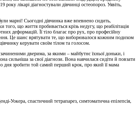
9 року лікарі діагностували дівчинці остеопороз. Уявіть,
е були марні! Сьогодні дівчинка вже впевнено сидить,
 того, що життя пробивається крізь недугу, що реабілітація
тних деформацій. Її тіло благає про рух, про професійну
вання. Це шанс врятувати те, що виборювалося кожним подихом
 дівчинку керувати своїм тілом та голосом.
зачиненими дверима, за якими – майбутнє їхньої доньки, і
она сильніша за свої діагнози. Вона навчилася сидіти й повзати
го дня зробити той самий перший крок, про який її мама
Денді-Уокера, спастичний тетрапарез, симтоматична епілепсія,