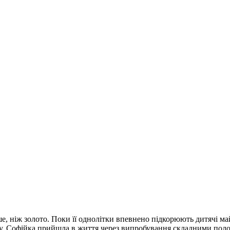
ше, ніж золото. Поки її однолітки впевнено підкорюють дитячі м
іту. Софійка прийшла в життя через випробування складними пол