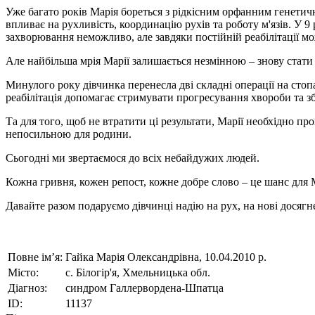
Уже багато років Марія бореться з рідкісним орфанним генет
впливає на рухливість, координацію рухів та роботу м'язів. У 9
захворювання неможливо, але завдяки постійній реабілітації мо
Але найбільша мрія Марії залишається незмінною – знову стати 
Минулого року дівчинка перенесла дві складні операції на стопа
реабілітація допомагає стримувати прогресування хвороби та з
Та для того, щоб не втратити ці результати, Марії необхідно пр
непосильною для родини.
Сьогодні ми звертаємося до всіх небайдужих людей.
Кожна гривня, кожен репост, кожне добре слово – це шанс для М
Давайте разом подаруємо дівчинці надію на рух, на нові досягн
Повне ім’я:
Гайка Марія Олександрівна, 10.04.2010 р.
Місто:
с. Білогір'я, Хмельницька обл.
Діагноз:
синдром Галлервордена-Шпатца
ID:
11137