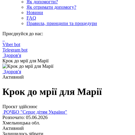
Як допомогти?
Як отримати допомогу?
Новини
FAQ
Правила, принципи та процедури
Приєднуйся до нас:
Viber bot
Telegram bot
Здоров'я
Крок до мрії для Марії
Здоров'я
Активний
Крок до мрії для Марії
Проєкт здійснює
РОЧБО "Серце дітям України"
Розпочато: 05.06.2026
Хмельницька обл.
Активний
Залишилось зібрати