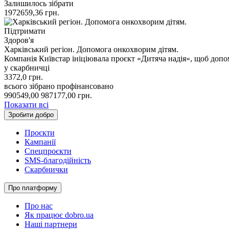
Залишилось зібрати
1972659,36
грн.
Підтримати
Здоров'я
Харківський регіон. Допомога онкохворим дітям.
Компанія Київстар ініціювала проєкт «Дитяча надія», щоб допо
у скарбничці
3372,0
грн.
всього зібрано
профінансовано
990549,00
987177,00
грн.
Показати всі
Зробити добро
Проєкти
Кампанії
Спецпроєкти
SMS-благодійність
Скарбнички
Про платформу
Про нас
Як працює dobro.ua
Наші партнери