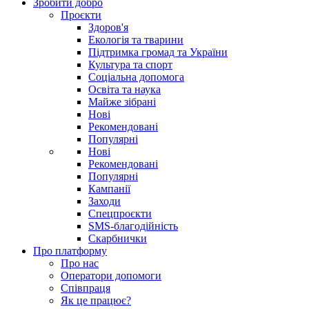
Зробити добро
Проєкти
Здоров'я
Екологія та тварини
Підтримка громад та України
Культура та спорт
Соціальна допомога
Освіта та наука
Майже зібрані
Нові
Рекомендовані
Популярні
Нові
Рекомендовані
Популярні
Кампанії
Заходи
Спецпроєкти
SMS-благодійність
Скарбнички
Про платформу
Про нас
Оператори допомоги
Співпраця
Як це працює?