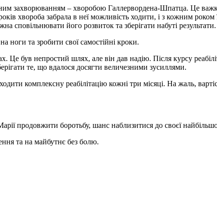
ичним захворюванням – хворобою Галлервордена-Шпатца. Це важк
 років хвороба забрала в неї можливість ходити, і з кожним роком
жна сповільнювати його розвиток та зберігати набуті результати.
на ноги та зробити свої самостійні кроки.
х. Це був непростий шлях, але він дав надію. Після курсу реабілі
берігати те, що вдалося досягти величезними зусиллями.
оходити комплексну реабілітацію кожні три місяці. На жаль, варті
арії продовжити боротьбу, шанс наблизитися до своєї найбільшої
ення та на майбутнє без болю.