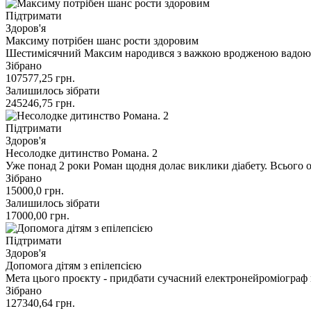
Підтримати
Здоров'я
Максиму потрібен шанс рости здоровим
Шестимісячний Максим народився з важкою вродженою вадою р
Зібрано
107577,25
грн.
Залишилось зібрати
245246,75
грн.
Підтримати
Здоров'я
Несолодке дитинство Романа. 2
Уже понад 2 роки Роман щодня долає виклики діабету. Всього 
Зібрано
15000,0
грн.
Залишилось зібрати
17000,00
грн.
Підтримати
Здоров'я
Допомога дітям з епілепсією
Мета цього проєкту - придбати сучасний електронейроміограф
Зібрано
127340,64
грн.