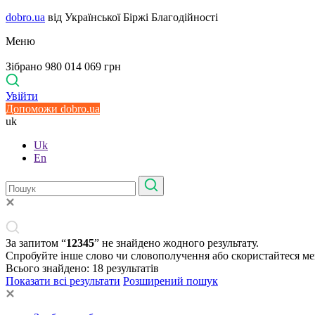
dobro.ua
від Української Біржі Благодійності
Меню
Зібрано 980 014 069 грн
Увійти
Допоможи dobro.ua
uk
Uk
En
За запитом “
12345
” не знайдено жодного результату.
Спробуйте інше слово чи словополучення або скористайтеся м
Всього знайдено:
18
результатів
Показати всі результати
Розширений пошук