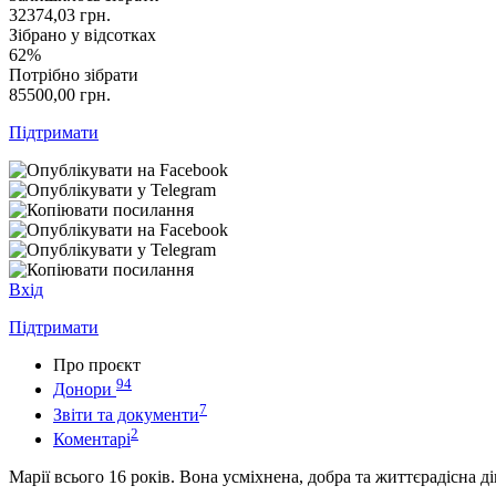
32374,03
грн.
Зібрано у відсотках
62%
Потрібно зібрати
85500,00
грн.
Підтримати
Вхід
Підтримати
Про проєкт
94
Донори
7
Звіти та документи
2
Коментарі
Марії всього 16 років. Вона усміхнена, добра та життєрадісна д