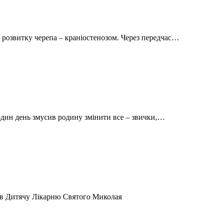
озвитку черепа – краніостенозом. Через передчас…
один день змусив родину змінити все – звички,…
 в Дитячу Лікарню Святого Миколая