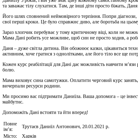
Даниїлу 5 років, і він уже знає ціну кожному самостійному кр
та заважає тілу слухатися. Там, де інші діти просто біжать, Д
Його шлях сповнений неймовірного терпіння. Попри діагнози, що
свої перші кроки. Це було справжнє диво, але боротьба на цьом
Зараз хлопчик перебуває у тому критичному віці, коли не можна
Мама Дані робить усе можливе, щоб син не просто ходив, а роби
Даня – дуже світла дитина. Він обожнює казки, цікавиться техн
активним, хоче гратися з однолітками, але його тіло все ще пот
Кожен курс реабілітації для Дані дає можливість навчити м’язи
болю.
Мама виховує сина самотужки. Оплатити черговий курс занять, д
вичерпали ресурси родини.
Ми просимо вас підтримати Даниїла. Ваша допомога – це інвест
майбутнє.
Допоможіть Дані встояти та йти вперед!
Повне
Трутаєв Даниїл Антонович, 20.01.2021 р.
ім’я:
Місто:
Харків