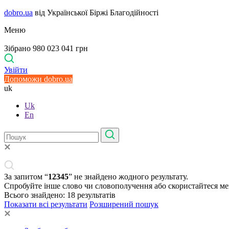
dobro.ua
від Української Біржі Благодійності
Меню
Зібрано 980 023 041 грн
Увійти
Допоможи dobro.ua
uk
Uk
En
За запитом “
12345
” не знайдено жодного результату.
Спробуйте інше слово чи словополучення або скористайтеся м
Всього знайдено:
18
результатів
Показати всі результати
Розширений пошук