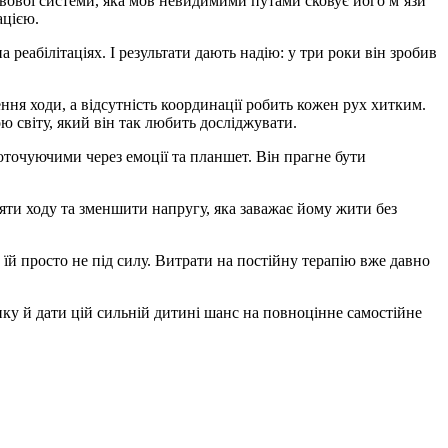
рвової системи, яка мов невидимими путами сковує його м’язи
ацією.
еабілітаціях. І результати дають надію: у три роки він зробив
ння ходи, а відсутність координації робить кожен рух хитким.
ю світу, який він так любить досліджувати.
 оточуючими через емоції та планшет. Він прагне бути
няти ходу та зменшити напругу, яка заважає йому жити без
 їй просто не під силу. Витрати на постійну терапію вже давно
ку й дати цій сильній дитині шанс на повноцінне самостійне