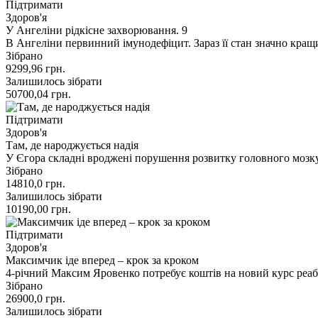
Підтримати
Здоров'я
У Ангеліни рідкісне захворювання. 9
В Ангеліни первинний імунодефіцит. Зараз її стан значно кращ
Зібрано
9299,96
грн.
Залишилось зібрати
50700,04
грн.
Підтримати
Здоров'я
Там, де народжується надія
У Єгора складні вроджені порушення розвитку головного мозку
Зібрано
14810,0
грн.
Залишилось зібрати
10190,00
грн.
Підтримати
Здоров'я
Максимчик іде вперед – крок за кроком
4-річний Максим Яровенко потребує коштів на новий курс реаб
Зібрано
26900,0
грн.
Залишилось зібрати