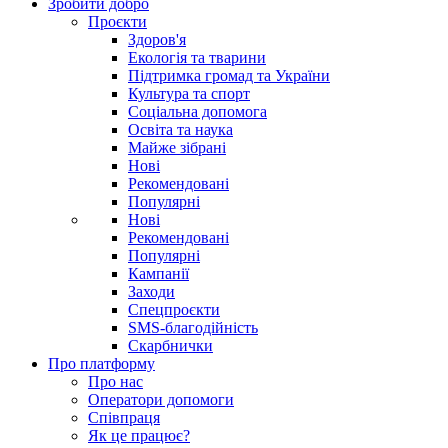
Зробити добро
Проєкти
Здоров'я
Екологія та тварини
Підтримка громад та України
Культура та спорт
Соціальна допомога
Освіта та наука
Майже зібрані
Нові
Рекомендовані
Популярні
Нові
Рекомендовані
Популярні
Кампанії
Заходи
Спецпроєкти
SMS-благодійність
Скарбнички
Про платформу
Про нас
Оператори допомоги
Співпраця
Як це працює?