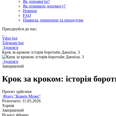
Як допомогти?
Як отримати допомогу?
Новини
FAQ
Правила, принципи та процедури
Приєднуйся до нас:
Viber bot
Telegram bot
Здоров'я
Крок за кроком: історія боротьби Даниїла. 3
Здоров'я
Завершений
Крок за кроком: історія борот
Проєкт здійснює
Фонд "Кожен Може"
Розпочато: 11.05.2026
Харків
Завершений
Всього зібрано