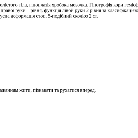
лістого тіла, гіпоплазія хробока мозочка. Гіпотрофія кори гемісф
равої руки 1 рівня, функція лівой руки 2 рівня за класифікаціє
сна деформація стоп. 5-подібний сколіоз 2 ст.
бажанням жити, пізнавати та рухатися вперед.