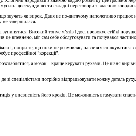
оку. Хлопчик народився з важкою вадою розвитку центральної не
аня мусить щосекунди вести складні переговори з власною координ
 звучать як вирок, Даня не по-дитячому наполегливо працює на р
у не завершилася.
 зупинятися. Високий тонус м’язів і досі провокує стійкі поруше
в це впевнено, міг сам себе обслуговувати та почувався частино
ікою і, попри те, що поки не розмовляє, навчився спілкуватися з
ребує професійної "корекції".
 розслаблятися, а мозок – краще керувати рухами. Це шанс вирів
е зі спеціалістами потрібно відпрацьовувати кожну деталь руху,
иція у впевненість його кроків. Це можливість вгамувати спасти