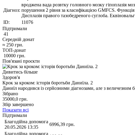
вроджена вада розвтку головного мозку гіпоплазія мозо
Діагноз:
порушення 2 рівня за класифікацією GMFCS. Функція п
Дисплазія правого тазобедреного суглоба. Еквіновальгу
ID:
11076
Підтримали
41
Середній донат
≈
250
грн.
ТОП-донат
10000
грн.
Пов'язані проєкти
Дивитись більше
Здоров'я
Крок за кроком: історія боротьби Даниїла. 2
Даниїл народився із серйозними діагнозами, але з величезним 
Зібрано
35000,0
грн.
Збір завершено
Показати всі
Підтримали
Благодійна допомога
6996,39
грн.
20.05.2026 13:35
Благодійна допомога