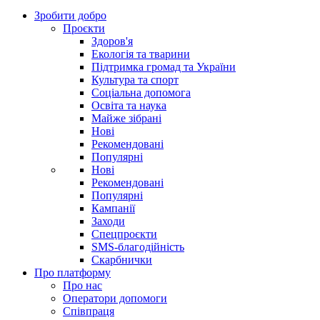
Зробити добро
Проєкти
Здоров'я
Екологія та тварини
Підтримка громад та України
Культура та спорт
Соціальна допомога
Освіта та наука
Майже зібрані
Нові
Рекомендовані
Популярні
Нові
Рекомендовані
Популярні
Кампанії
Заходи
Спецпроєкти
SMS-благодійність
Скарбнички
Про платформу
Про нас
Оператори допомоги
Співпраця