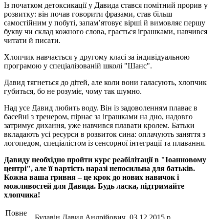
Із початком детоксикації у Давида стався помітний прорив у
розвитку: він почав говорити фразами, став більш
самостійним у побуті, запам’ятовує вірші й вимовляє першу
букву чи склад кожного слова, грається іграшками, навчився
читати й писати.
Хлопчик навчається у другому класі за індивідуальною
програмою у спеціалізованій школі "Шанс".
Давид тягнеться до дітей, але коли вони галасують, хлопчик
губиться, бо не розуміє, чому так шумно.
Над усе Давид любить воду. Він із задоволенням плаває в
басейні з тренером, пірнає за іграшками на дно, надовго
затримує дихання, уже навчився плавати кролем. Батьки
вкладають усі ресурси в розвиток сина: оплачують заняття з
логопедом, спеціалістом із сенсорної інтеграції та плавання.
Давиду необхідно пройти курс реабілітації в "Іоанновому
центрі", але її вартість наразі непосильна для батьків.
Кожна ваша гривня – це крок до нових навичок і
можливостей для Давида. Будь ласка, підтримайте
хлопчика!
Повне
Булавін Давид Андрійович, 03.12.2015 р.