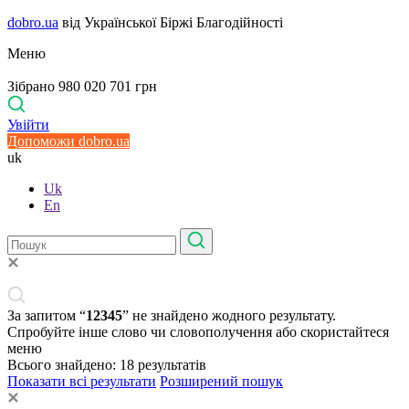
dobro.ua
від Української Біржі Благодійності
Меню
Зібрано 980 020 701 грн
Увійти
Допоможи dobro.ua
uk
Uk
En
За запитом “
12345
” не знайдено жодного результату.
Спробуйте інше слово чи словополучення або скористайтеся
меню
Всього знайдено:
18
результатів
Показати всі результати
Розширений пошук