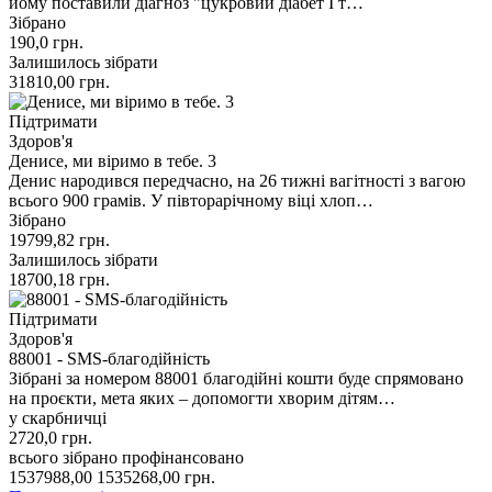
йому поставили діагноз "цукровий діабет І т…
Зібрано
190,0
грн.
Залишилось зібрати
31810,00
грн.
Підтримати
Здоров'я
Денисе, ми віримо в тебе. 3
Денис народився передчасно, на 26 тижні вагітності з вагою
всього 900 грамів. У півторарічному віці хлоп…
Зібрано
19799,82
грн.
Залишилось зібрати
18700,18
грн.
Підтримати
Здоров'я
88001 - SMS-благодійність
Зібрані за номером 88001 благодійні кошти буде спрямовано
на проєкти, мета яких – допомогти хворим дітям…
у скарбничці
2720,0
грн.
всього зібрано
профінансовано
1537988,00
1535268,00
грн.