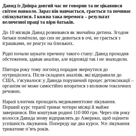
Давид із Дніпра довгий час не говорив та не цікавився
світом навколо. Зараз він навчається, грається та починає
спілкуватися. І кожна така перемога – результат
величезної праці та віри батьків.
До 10 місяців Давид розвивався як звичайна дитина. Згодом
батьки помітили, що син не дивиться в очі, не грається з
іграшками, не реагує на близьких.
Рідні почали шукати причину такого стану: Давид проходив
обстеження, здавав аналізи, але відповіді так і не знаходили.
Півтора року тому логопед порадив звернутися до
нутриціолога. Після складних аналізів, які відправили до
США, з’ясувалося: у Давида порушений процес детоксикації –
організм не може самостійно впоратися з впливом токсичних
речовин.
Наразі хлопчик проходить медикаментозне лікування.
Перший курс терапії триває чотири місяці й майже
завершився. Він коштував родині 110 000 грн. Через пів року
волосся Давида знову відправлять до Америки, щоб оцінити
успішність лікування. Попереду ще два курси. Усе лікування
триватиме п’ять років.