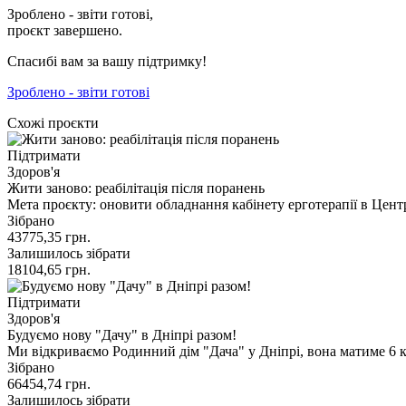
Зроблено - звіти готові,
проєкт завершено.
Спасибі вам за вашу підтримку!
Зроблено - звіти готові
Схожі проєкти
Підтримати
Здоров'я
Жити заново: реабілітація після поранень
Мета проєкту: оновити обладнання кабінету ерготерапії в Цент
Зібрано
43775,35
грн.
Залишилось зібрати
18104,65
грн.
Підтримати
Здоров'я
Будуємо нову "Дачу" в Дніпрі разом!
Ми відкриваємо Родинний дім "Дача" у Дніпрі, вона матиме 6 
Зібрано
66454,74
грн.
Залишилось зібрати