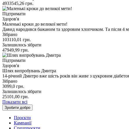
4933545,26
грн.
Підтримати
Здоров'я
Маленькі кроки до великої мети!
Давид народився бажаним та здоровим хлопчиком. Та після 4 м
Зібрано
103110,01
грн.
Залишилось зібрати
47949,99
грн.
Підтримати
Здоров'я
Шлях випробувань Дмитра
14-річний Дмитро вже шість років він живе з цукровим діабет
Зібрано
3099,0
грн.
Залишилось зібрати
25101,00
грн.
Показати всі
Зробити добро
Проєкти
Кампанії
Спецпроєкти