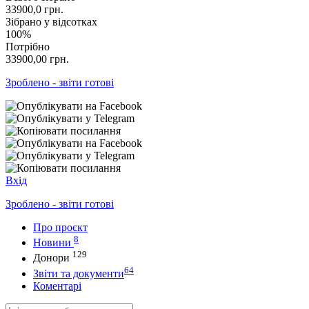
33900,0
грн.
Зібрано у відсотках
100%
Потрібно
33900,00
грн.
Зроблено - звіти готові
Вхід
Зроблено - звіти готові
Про проєкт
8
Новини
129
Донори
64
Звіти та документи
Коментарі