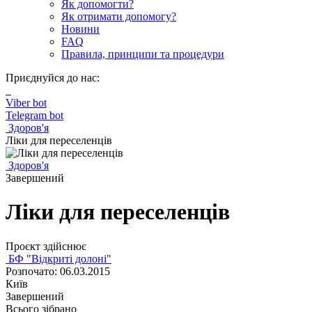
Як допомогти?
Як отримати допомогу?
Новини
FAQ
Правила, принципи та процедури
Приєднуйся до нас:
Viber bot
Telegram bot
Здоров'я
Ліки для переселенців
Здоров'я
Завершений
Ліки для переселенців
Проєкт здійснює
БФ "Відкриті долоні"
Розпочато: 06.03.2015
Київ
Завершений
Всього зібрано