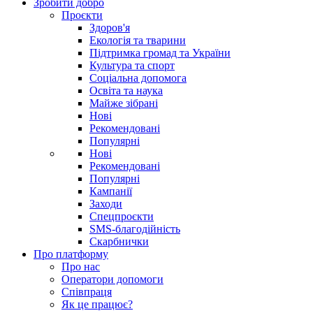
Зробити добро
Проєкти
Здоров'я
Екологія та тварини
Підтримка громад та України
Культура та спорт
Соціальна допомога
Освіта та наука
Майже зібрані
Нові
Рекомендовані
Популярні
Нові
Рекомендовані
Популярні
Кампанії
Заходи
Спецпроєкти
SMS-благодійність
Скарбнички
Про платформу
Про нас
Оператори допомоги
Співпраця
Як це працює?