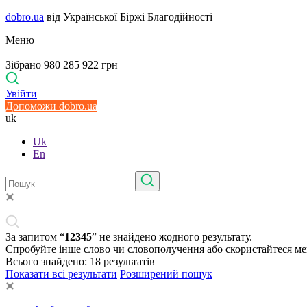
dobro.ua
від Української Біржі Благодійності
Меню
Зібрано 980 285 922 грн
Увійти
Допоможи dobro.ua
uk
Uk
En
За запитом “
12345
” не знайдено жодного результату.
Спробуйте інше слово чи словополучення або скористайтеся м
Всього знайдено:
18
результатів
Показати всі результати
Розширений пошук