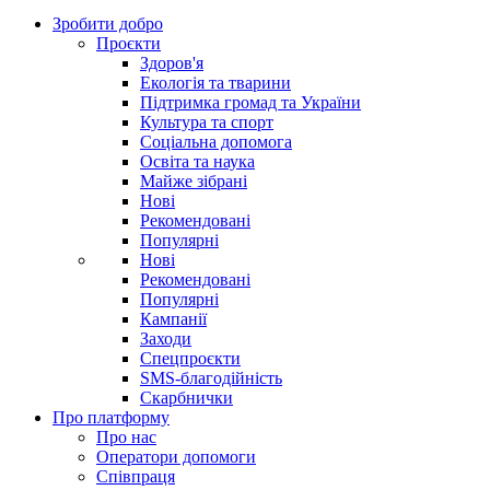
Зробити добро
Проєкти
Здоров'я
Екологія та тварини
Підтримка громад та України
Культура та спорт
Соціальна допомога
Освіта та наука
Майже зібрані
Нові
Рекомендовані
Популярні
Нові
Рекомендовані
Популярні
Кампанії
Заходи
Спецпроєкти
SMS-благодійність
Скарбнички
Про платформу
Про нас
Оператори допомоги
Співпраця