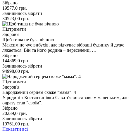
Зібрано
19577,0
грн.
Залишилось зібрати
30523,00
грн.
Підтримати
Здоров'я
Щоб тиша не була вічною
Максим не чує вибухів, але відчуває вібрації будинку й дуже
лякається. Він та його родина – переселенці …
Зібрано
144869,0
грн.
Залишилось зібрати
94998,00
грн.
Підтримати
Здоров'я
Народжений серцем скаже "мама". 4
У родині з Костянтинівки Сава з’явився зовсім маленьким, але
одразу став "своїм".
Зібрано
20239,0
грн.
Залишилось зібрати
19761,00
грн.
Показати всі