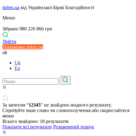
dobro.ua
від Української Біржі Благодійності
Меню
Зібрано 980 226 866 грн
Увійти
Допоможи dobro.ua
uk
Uk
En
За запитом “
12345
” не знайдено жодного результату.
Спробуйте інше слово чи словополучення або скористайтеся
меню
Всього знайдено:
18
результатів
Показати всі результати
Розширений пошук