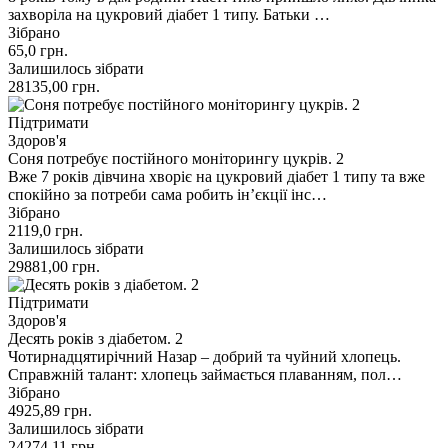
захворіла на цукровий діабет 1 типу. Батьки …
Зібрано
65,0
грн.
Залишилось зібрати
28135,00
грн.
Підтримати
Здоров'я
Соня потребує постійного моніторингу цукрів. 2
Вже 7 років дівчина хворіє на цукровий діабет 1 типу та вже
спокійно за потреби сама робить інʼєкції інс…
Зібрано
2119,0
грн.
Залишилось зібрати
29881,00
грн.
Підтримати
Здоров'я
Десять років з діабетом. 2
Чотирнадцятирічний Назар – добрий та чуйний хлопець.
Справжній талант: хлопець займається плаванням, пол…
Зібрано
4925,89
грн.
Залишилось зібрати
24274,11
грн.