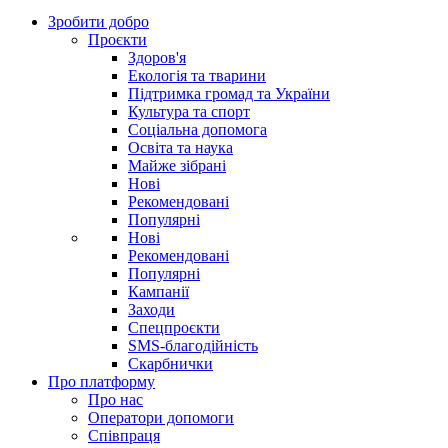
Зробити добро
Проєкти
Здоров'я
Екологія та тварини
Підтримка громад та України
Культура та спорт
Соціальна допомога
Освіта та наука
Майже зібрані
Нові
Рекомендовані
Популярні
Нові
Рекомендовані
Популярні
Кампанії
Заходи
Спецпроєкти
SMS-благодійність
Скарбнички
Про платформу
Про нас
Оператори допомоги
Співпраця