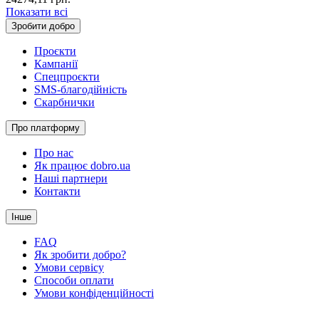
Показати всі
Зробити добро
Проєкти
Кампанії
Спецпроєкти
SMS-благодійність
Скарбнички
Про платформу
Про нас
Як працює dobro.ua
Наші партнери
Контакти
Інше
FAQ
Як зробити добро?
Умови сервісу
Способи оплати
Умови конфіденційності