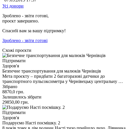
Усі донори
Зроблено - звіти готові,
проєкт завершено.
Спасибі вам за вашу підтримку!
Зроблено - звіти готові
Схожі проєкти
Підтримати
Здоров'я
Безпечне транспортування для малюків Чернівців
Мета проєкту – придбати 2 багаторазові датчики до
транспортного пульсоксиметра у Чернівецьку центральну …
Зібрано
8870,0
грн.
Залишилось зібрати
29850,00
грн.
Підтримати
Здоров'я
Подаруємо Насті посмішку. 2
8 років тому в дім родини Насті тихо прийшло лихо. Дівчинка