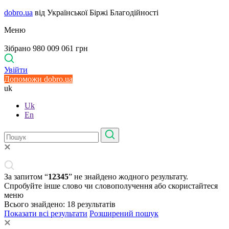
dobro.ua
від Української Біржі Благодійності
Меню
Зібрано 980 009 061 грн
Увійти
Допоможи dobro.ua
uk
Uk
En
За запитом “
12345
” не знайдено жодного результату.
Спробуйте інше слово чи словополучення або скористайтеся
меню
Всього знайдено:
18
результатів
Показати всі результати
Розширений пошук