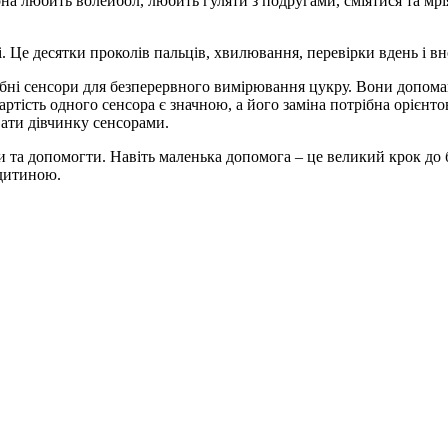
а любить волейбол, любить гуляти з подругами, сміятися та мріяти,
 Це десятки проколів пальців, хвилювання, перевірки вдень і вн
ібні сенсори для безперервного вимірювання цукру. Вони допома
ртість одного сенсора є значною, а його заміна потрібна орієнт
вати дівчинку сенсорами.
та допомогти. Навіть маленька допомога – це великий крок до б
 дитиною.