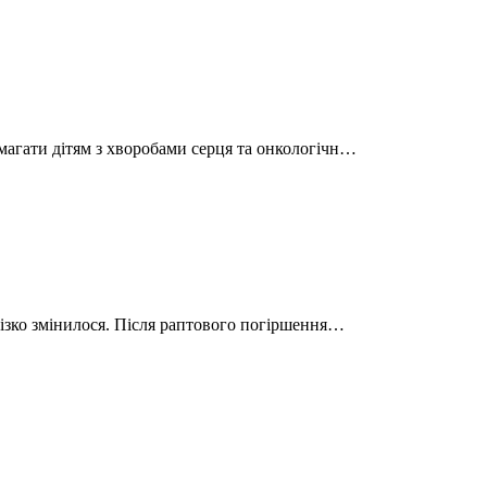
магати дітям з хворобами серця та онкологічн…
різко змінилося. Після раптового погіршення…