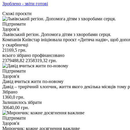
Зроблено - звіти готові
Схожі проєкти
Підтримати
Здоров'я
Львівський регіон. Допомога дітям з хворобами серця.
Компанія Київстар ініціювала проєкт «Дитяча надія», щоб допо
у скарбничці
21169,5
грн.
всього зібрано
профінансовано
2379488,82
2358319,32
грн.
Підтримати
Здоров'я
Давід вчиться жити по-новому
Давід – трирічний хлопчик, життя якого декілька місяців тому 
Зібрано
1360,0
грн.
Залишилось зібрати
30640,00
грн.
Підтримати
Здоров'я
Мирончик: кожне досягнення важливе