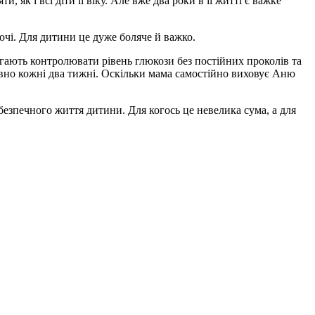
 як і всі діти її віку. Але вже два роки в її житті є важке
очі. Для дитини це дуже боляче й важко.
гають контролювати рівень глюкози без постійних проколів та
овно кожні два тижні. Оскільки мама самостійно виховує Аню
езпечного життя дитини. Для когось це невелика сума, а для