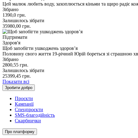
Цей малюк любить воду, захоплюється кіньми та щиро радіє ко
Зібрано
1390,0
грн.
Залишилось зібрати
35980,00
грн.
Підтримати
Здоров'я
Щоб запобігти ушкоджень здоров’я
Половину свого життя 19-річний Юрій бореться зі страшною хв
Зібрано
2800,55
грн.
Залишилось зібрати
25399,45
грн.
Показати всі
Зробити добро
Проєкти
Кампанії
Спецпроєкти
SMS-благодійність
Скарбнички
Про платформу