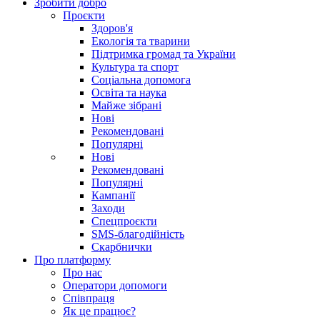
Зробити добро
Проєкти
Здоров'я
Екологія та тварини
Підтримка громад та України
Культура та спорт
Соціальна допомога
Освіта та наука
Майже зібрані
Нові
Рекомендовані
Популярні
Нові
Рекомендовані
Популярні
Кампанії
Заходи
Спецпроєкти
SMS-благодійність
Скарбнички
Про платформу
Про нас
Оператори допомоги
Співпраця
Як це працює?