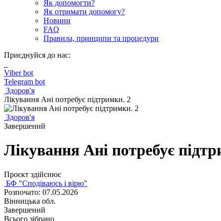
Як допомогти?
Як отримати допомогу?
Новини
FAQ
Правила, принципи та процедури
Приєднуйся до нас:
Viber bot
Telegram bot
Здоров'я
Лікування Ані потребує підтримки. 2
Здоров'я
Завершений
Лікування Ані потребує підтр
Проєкт здійснює
БФ "Сподіваюсь і вірю"
Розпочато: 07.05.2026
Вінницька обл.
Завершений
Всього зібрано