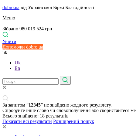
dobro.ua
від Української Біржі Благодійності
Меню
Зібрано 980 019 524 грн
Увійти
Допоможи dobro.ua
uk
Uk
En
За запитом “
12345
” не знайдено жодного результату.
Спробуйте інше слово чи словополучення або скористайтеся м
Всього знайдено:
18
результатів
Показати всі результати
Розширений пошук