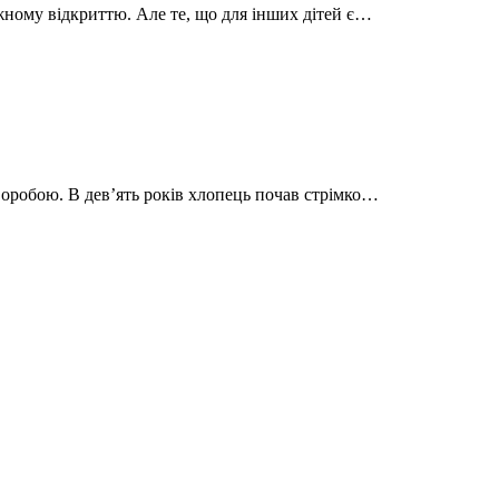
жному відкриттю. Але те, що для інших дітей є…
оробою. В девʼять років хлопець почав стрімко…