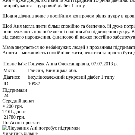
Аня – дуже добра, активна та життєрадісна 12-річна дівчина. Вон
випробування – цукровий діабет 1 типу.
Щодня дівчина живе з постійним контролем рівня цукру в крові.
Щоб Аня могла жити більш спокійно та безпечно, їй дуже потр
попереджають про небезпечні падіння або підвищення цукру. Ва
від самого народження, фінансово їй важко постійно забезпечу
Мама звертається до небайдужих людей з проханням підтримати 
Анюти – можливість спокійніше жити, вчитися та просто бути
Повне ім’я:
Гоцуляк Анна Олександрівна, 07.07.2013 р.
Місто:
Гайсин, Вінницька обл.
Діагноз:
інсулінозалежний цукровий діабет 1 типу
ID:
10987
Підтримали
24
Середній донат
≈
200
грн.
ТОП-донат
21780
грн.
Пов'язані проєкти
Дивитись більше