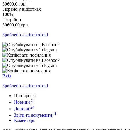
30600,0
грн.
Зібрано у відсотках
100%
Потрібно
30600,00
грн.
Зроблено - звіти готові
Вхід
Зроблено - звіти готові
Про проєкт
2
Новини
24
Донори
14
Звіти та документи
Коментарі