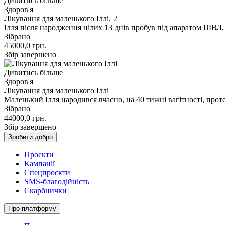
Дивитись більше
Здоров'я
Лікування для маленького Іллі. 2
Ілля після народження цілих 13 днів пробув під апаратом ШВЛ, 
Зібрано
45000,0
грн.
Збір завершено
Дивитись більше
Здоров'я
Лікування для маленького Іллі
Маленький Ілля народився вчасно, на 40 тижні вагітності, про
Зібрано
44000,0
грн.
Збір завершено
Зробити добро
Проєкти
Кампанії
Спецпроєкти
SMS-благодійність
Скарбнички
Про платформу