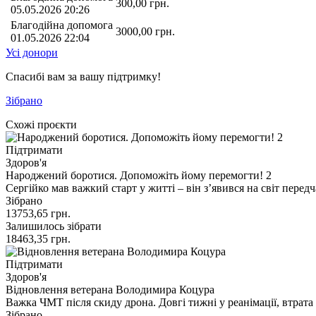
300,00
грн.
05.05.2026 20:26
Благодійна допомога
3000,00
грн.
01.05.2026 22:04
Усі донори
Спасибі вам за вашу підтримку!
Зібрано
Схожі проєкти
Підтримати
Здоров'я
Народжений боротися. Допоможіть йому перемогти! 2
Сергійко мав важкий старт у житті – він з’явився на світ перед
Зібрано
13753,65
грн.
Залишилось зібрати
18463,35
грн.
Підтримати
Здоров'я
Відновлення ветерана Володимира Коцура
Важка ЧМТ після скиду дрона. Довгі тижні у реанімації, втрата 
Зібрано