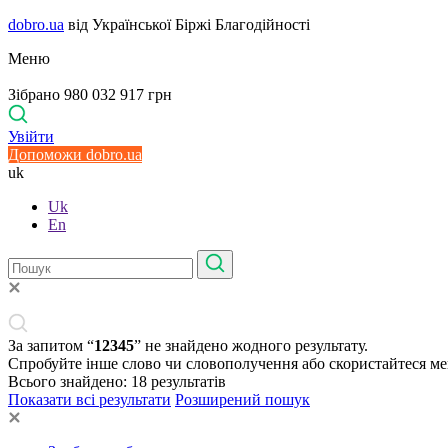
dobro.ua
від Української Біржі Благодійності
Меню
Зібрано 980 032 917 грн
Увійти
Допоможи dobro.ua
uk
Uk
En
За запитом “
12345
” не знайдено жодного результату.
Спробуйте інше слово чи словополучення або скористайтеся м
Всього знайдено:
18
результатів
Показати всі результати
Розширений пошук