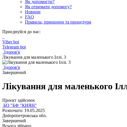
Як допомогти?
Як отримати допомогу?
Новини
FAQ
Правила, принципи та процедури
Приєднуйся до нас:
Viber bot
Telegram bot
Здоров'я
Лікування для маленького Іллі. 3
Здоров'я
Завершений
Лікування для маленького Ілл
Проєкт здійснює
БО "БФ "КИЯН"
Розпочато: 19.05.2025
Дніпропетровська обл.
Завершений
Всього зібрано