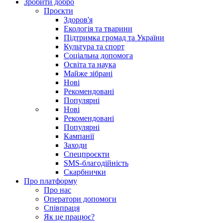
Зробити добро
Проєкти
Здоров'я
Екологія та тварини
Підтримка громад та України
Культура та спорт
Соціальна допомога
Освіта та наука
Майже зібрані
Нові
Рекомендовані
Популярні
Нові
Рекомендовані
Популярні
Кампанії
Заходи
Спецпроєкти
SMS-благодійність
Скарбнички
Про платформу
Про нас
Оператори допомоги
Співпраця
Як це працює?