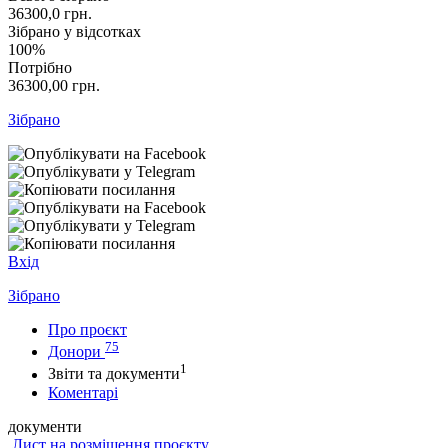
36300,0
грн.
Зібрано у відсотках
100%
Потрібно
36300,00
грн.
Зібрано
Вхід
Зібрано
Про проєкт
75
Донори
1
Звіти та документи
Коментарі
документи
Лист на розміщення проєкту