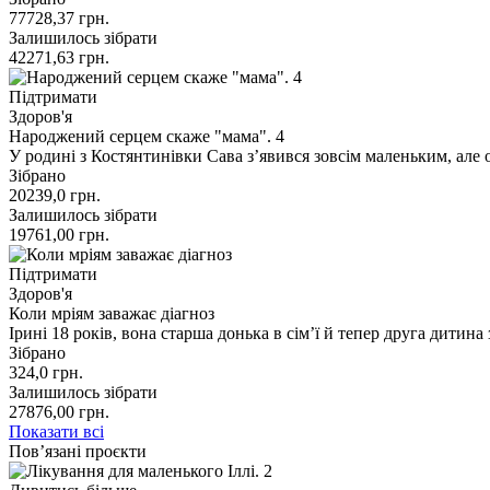
77728,37
грн.
Залишилось зібрати
42271,63
грн.
Підтримати
Здоров'я
Народжений серцем скаже "мама". 4
У родині з Костянтинівки Сава з’явився зовсім маленьким, але о
Зібрано
20239,0
грн.
Залишилось зібрати
19761,00
грн.
Підтримати
Здоров'я
Коли мріям заважає діагноз
Ірині 18 років, вона старша донька в сім’ї й тепер друга дитина
Зібрано
324,0
грн.
Залишилось зібрати
27876,00
грн.
Показати всі
Пов’язані проєкти