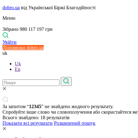
dobro.ua
від Української Біржі Благодійності
Меню
Зібрано 980 117 197 грн
Увійти
Допоможи dobro.ua
uk
Uk
En
За запитом “
12345
” не знайдено жодного результату.
Спробуйте інше слово чи словополучення або скористайтеся м
Всього знайдено:
18
результатів
Показати всі результати
Розширений пошук