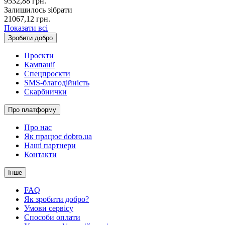
9532,88
грн.
Залишилось зібрати
21067,12
грн.
Показати всі
Зробити добро
Проєкти
Кампанії
Спецпроєкти
SMS-благодійність
Скарбнички
Про платформу
Про нас
Як працює dobro.ua
Наші партнери
Контакти
Інше
FAQ
Як зробити добро?
Умови сервісу
Способи оплати