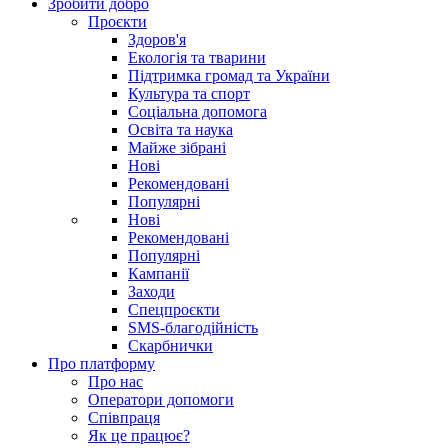
Зробити добро
Проєкти
Здоров'я
Екологія та тварини
Підтримка громад та України
Культура та спорт
Соціальна допомога
Освіта та наука
Майже зібрані
Нові
Рекомендовані
Популярні
Нові
Рекомендовані
Популярні
Кампанії
Заходи
Спецпроєкти
SMS-благодійність
Скарбнички
Про платформу
Про нас
Оператори допомоги
Співпраця
Як це працює?