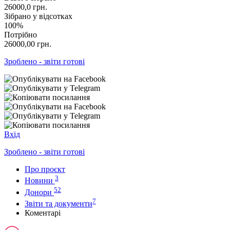
26000,0
грн.
Зібрано у відсотках
100%
Потрібно
26000,00
грн.
Зроблено - звіти готові
Вхід
Зроблено - звіти готові
Про проєкт
3
Новини
52
Донори
7
Звіти та документи
Коментарі