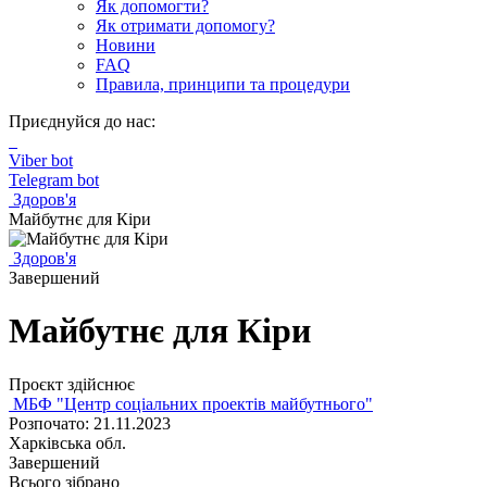
Як допомогти?
Як отримати допомогу?
Новини
FAQ
Правила, принципи та процедури
Приєднуйся до нас:
Viber bot
Telegram bot
Здоров'я
Майбутнє для Кіри
Здоров'я
Завершений
Майбутнє для Кіри
Проєкт здійснює
МБФ "Центр соціальних проектів майбутнього"
Розпочато: 21.11.2023
Харківська обл.
Завершений
Всього зібрано