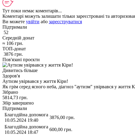
Тут поки немає коментарів...
Коментарі можуть залишати тільки зареєстровані та авторизован
Ви можете
увійти
або
зареєструватися
Підтримали
52
Середній донат
≈
106
грн.
ТОП-донат
3876
грн.
Пов'язані проєкти
Дивитись більше
Здоров'я
Аутизм увірвався у життя Кіри!
Як грім серед ясного неба, діагноз "аутизм" увірвався у життя 
Зібрано
5814,73
грн.
Збір завершено
Підтримали
Благодійна допомога
3876,00
грн.
10.05.2024 19:40
Благодійна допомога
600,00
грн.
10.05.2024 18:47