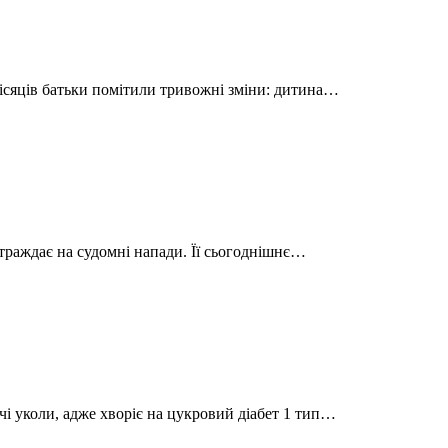
ісяців батьки помітили тривожні зміни: дитина…
 страждає на судомні напади. Її сьогоднішнє…
і уколи, адже хворіє на цукровий діабет 1 тип…