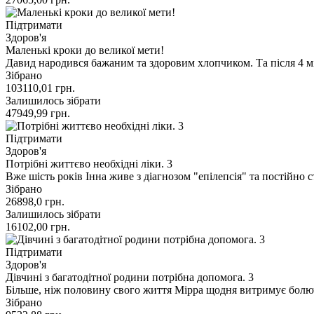
Підтримати
Здоров'я
Маленькі кроки до великої мети!
Давид народився бажаним та здоровим хлопчиком. Та після 4 м
Зібрано
103110,01
грн.
Залишилось зібрати
47949,99
грн.
Підтримати
Здоров'я
Потрібні життєво необхідні ліки. 3
Вже шість років Інна живе з діагнозом "епілепсія" та постійно
Зібрано
26898,0
грн.
Залишилось зібрати
16102,00
грн.
Підтримати
Здоров'я
Дівчині з багатодітної родини потрібна допомога. 3
Більше, ніж половину свого життя Мірра щодня витримує болюч
Зібрано