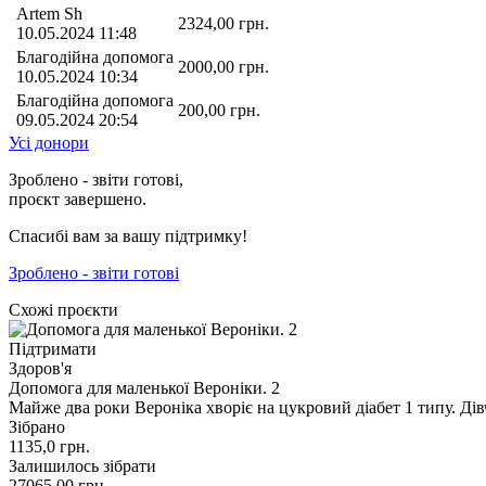
Artem Sh
2324,00
грн.
10.05.2024 11:48
Благодійна допомога
2000,00
грн.
10.05.2024 10:34
Благодійна допомога
200,00
грн.
09.05.2024 20:54
Усі донори
Зроблено - звіти готові,
проєкт завершено.
Спасибі вам за вашу підтримку!
Зроблено - звіти готові
Схожі проєкти
Підтримати
Здоров'я
Допомога для маленької Вероніки. 2
Майже два роки Вероніка хворіє на цукровий діабет 1 типу. Дів
Зібрано
1135,0
грн.
Залишилось зібрати
27065,00
грн.