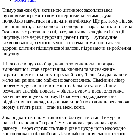
Тимур завжди був активною дитиною: захоплювався
рухливими іграми та комп'ютерними квестами, дуже
полюбляв навчатися та вивчати англійську. Ще рік тому він, як
і всі інші діти, з насолодою їв солодощі – зараз навіть звичайна
їжа вимагає ретельного підрахування вуглеводів та інʼєкції
інсуліну. Все через цукровий діабет І типу – аутоімунне
захворювання, за якого імунна система помилково атакує
здорові клітини підшлункової залози, підриваючи вироблення
інсуліну.
Нічого не віщувало біди, коли хлопчик почав швидко
змінюватися: став агресивним, кволим та виснаженим,
втратив апетит, а за ним стрімко й вагу. Тіло Тимура вкрили
маленькі ранки, що майже не загоювались. Сімейний лікар
порекомендував пити вітаміни та більше гуляти. Лише
результат аналізів показав – рівень цукру в крові хлопчика
вдвічі перевищував норму. На момент надходження до
відділення невідкладної допомоги цей показник перевалював
норму в пʼять разів – стан на межі коми.
Лікарі два тижні намагалися стабілізувати стан Тимура в
палаті інтенсивної терапії. У хлопчика агресивна форма
діабету – через стрімкість зміни рівня цукру його необхідно
контролювати цілодобово. Для вимірювання, частота якого