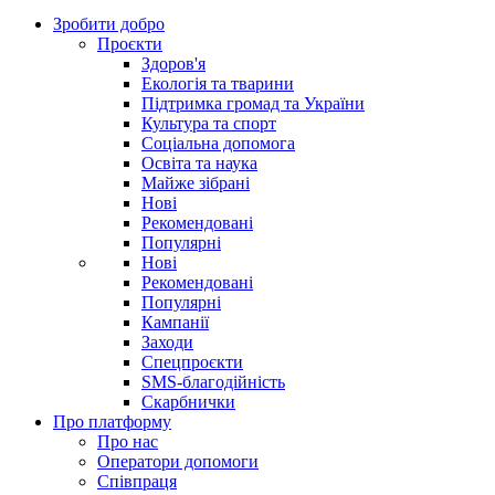
Зробити добро
Проєкти
Здоров'я
Екологія та тварини
Підтримка громад та України
Культура та спорт
Соціальна допомога
Освіта та наука
Майже зібрані
Нові
Рекомендовані
Популярні
Нові
Рекомендовані
Популярні
Кампанії
Заходи
Спецпроєкти
SMS-благодійність
Скарбнички
Про платформу
Про нас
Оператори допомоги
Співпраця