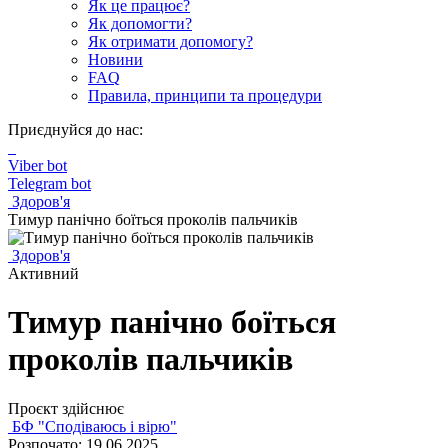
Як це працює?
Як допомогти?
Як отримати допомогу?
Новини
FAQ
Правила, принципи та процедури
Приєднуйся до нас:
Viber bot
Telegram bot
Здоров'я
Тимур панічно боїться проколів пальчиків
Здоров'я
Активний
Тимур панічно боїться
проколів пальчиків
Проєкт здійснює
БФ "Сподіваюсь і вірю"
Розпочато: 19.06.2025