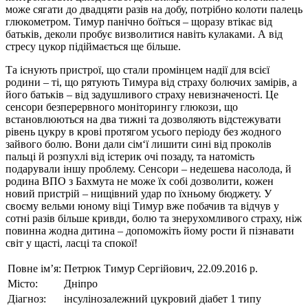
може сягати до двадцяти разів на добу, потрібно колоти палець
глюкометром. Тимур панічно боїться – щоразу втікає від
батьків, деколи пробує визволитися навіть кулаками. А від
стресу цукор підіймається ще більше.
Та існують пристрої, що стали промінцем надії для всієї
родини – ті, що рятують Тимура від страху болючих замірів, а
його батьків – від задушливого страху невизначеності. Це
сенсори безперервного моніторингу глюкози, що
встановлюються на два тижні та дозволяють відстежувати
рівень цукру в крові протягом усього періоду без жодного
зайвого болю. Вони дали сім‘ї лишити сині від проколів
пальці й розпухлі від істерик очі позаду, та натомість
подарували іншу проблему. Сенсори – недешева насолода, й
родина ВПО з Бахмута не може їх собі дозволити, кожен
новий пристрій – нищівний удар по їхньому бюджету. У
своєму вельми юному віці Тимур вже побачив та відчув у
сотні разів більше кривди, болю та знерухомливого страху, ніж
повинна жодна дитина – допоможіть йому рости й пізнавати
світ у щасті, ласці та спокої!
Повне ім’я:
Петрюк Тимур Сергійович, 22.09.2016 р.
Місто:
Дніпро
Діагноз:
інсулінозалежний цукровий діабет 1 типу