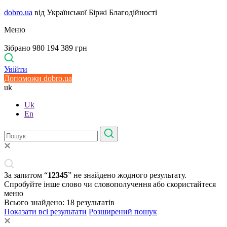
dobro.ua
від Української Біржі Благодійності
Меню
Зібрано 980 194 389 грн
Увійти
Допоможи dobro.ua
uk
Uk
En
За запитом “
12345
” не знайдено жодного результату.
Спробуйте інше слово чи словополучення або скористайтеся
меню
Всього знайдено:
18
результатів
Показати всі результати
Розширений пошук