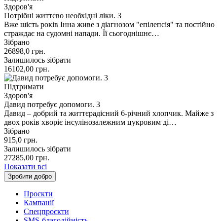
Здоров'я
Потрібні життєво необхідні ліки. 3
Вже шість років Інна живе з діагнозом "епілепсія" та постійно
страждає на судомні напади. Її сьогоднішнє…
Зібрано
26898,0
грн.
Залишилось зібрати
16102,00
грн.
Підтримати
Здоров'я
Давид потребує допомоги. 3
Давид – добрий та життєрадісний 6-річний хлопчик. Майже з
двох років хворіє інсулінозалежним цукровим ді…
Зібрано
915,0
грн.
Залишилось зібрати
27285,00
грн.
Показати всі
Зробити добро
Проєкти
Кампанії
Спецпроєкти
SMS-благодійність