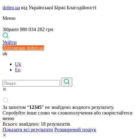
dobro.ua
від Української Біржі Благодійності
Меню
Зібрано 980 034 282 грн
Увійти
Допоможи dobro.ua
uk
Uk
En
За запитом “
12345
” не знайдено жодного результату.
Спробуйте інше слово чи словополучення або скористайтеся
меню
Всього знайдено:
18
результатів
Показати всі результати
Розширений пошук