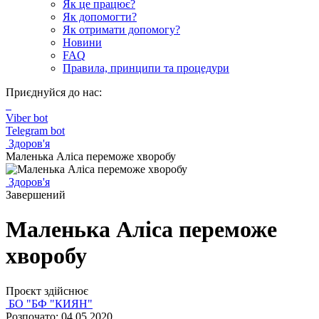
Як це працює?
Як допомогти?
Як отримати допомогу?
Новини
FAQ
Правила, принципи та процедури
Приєднуйся до нас:
Viber bot
Telegram bot
Здоров'я
Маленька Аліса переможе хворобу
Здоров'я
Завершений
Маленька Аліса переможе
хворобу
Проєкт здійснює
БО "БФ "КИЯН"
Розпочато: 04.05.2020