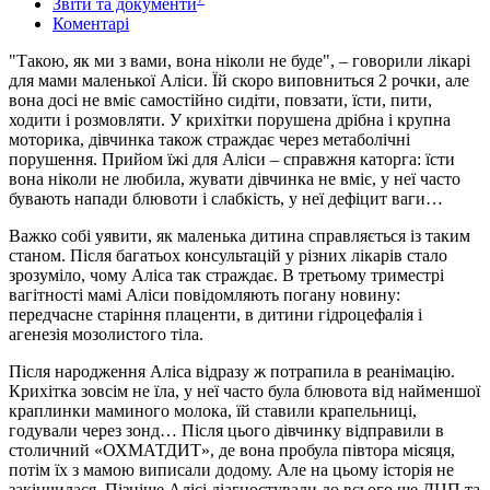
Звіти та документи
Коментарі
"Такою, як ми з вами, вона ніколи не буде", – говорили лікарі
для мами маленької Аліси. Їй скоро виповниться 2 рочки, але
вона досі не вміє самостійно сидіти, повзати, їсти, пити,
ходити і розмовляти. У крихітки порушена дрібна і крупна
моторика, дівчинка також страждає через метаболічні
порушення. Прийом їжі для Аліси – справжня каторга: їсти
вона ніколи не любила, жувати дівчинка не вміє, у неї часто
бувають напади блювоти і слабкість, у неї дефіцит ваги…
Важко собі уявити, як маленька дитина справляється із таким
станом. Після багатьох консультацій у різних лікарів стало
зрозуміло, чому Аліса так страждає. В третьому триместрі
вагітності мамі Аліси повідомляють погану новину:
передчасне старіння плаценти, в дитини гідроцефалія і
агенезія мозолистого тіла.
Після народження Аліса відразу ж потрапила в реанімацію.
Крихітка зовсім не їла, у неї часто була блювота від найменшої
краплинки маминого молока, їй ставили крапельниці,
годували через зонд… Після цього дівчинку відправили в
столичний «ОХМАТДИТ», де вона пробула півтора місяця,
потім їх з мамою виписали додому. Але на цьому історія не
закінчилася. Пізніше Алісі діагностували до всього ще ДЦП та