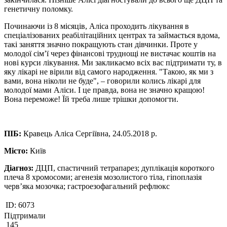
генетичну поломку.
Починаючи із 8 місяців, Аліса проходить лікування в
спеціалізованих реабілітаційних центрах та займається вдома,
такі заняття значно покращують стан дівчинки. Проте у
молодої сім’ї через фінансові труднощі не вистачає коштів на
нові курси лікування. Ми закликаємо всіх вас підтримати ту, в
яку лікарі не вірили від самого народження. "Такою, як ми з
вами, вона ніколи не буде", – говорили колись лікарі для
молодої мами Аліси. І це правда, вона не значно кращою!
Вона переможе! Їй треба лише трішки допомогти.
ПІБ:
Кравець Аліса Сергіївна, 24.05.2018 р.
Місто:
Київ
Діагноз:
ДЦП, спастичний тетрапарез; дуплікація короткого
плеча 8 хромосоми; агенезія мозолистого тіла, гіпоплазія
черв’яка мозочка; гастроезофагальний рефлюкс
ID:
6073
Підтримали
145