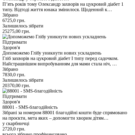
П’ять років тому Олександр захворів на цукровий діабет 1
типу. Відтоді життя юнака змінилося. Щоденний к…
Зібрано
6725,0
грн.
Залишилось зібрати
25275,00
грн.
Підтримати
Здоров'я
Допоможемо Глібу уникнути нових ускладнень
Гліб захворів на цукровий діабет І типу перед садочком.
Найстрашнішим випробуванням для мами стала ніч, …
Зібрано
7830,0
грн.
Залишилось зібрати
20370,00
грн.
Підтримати
Здоров'я
88001 - SMS-благодійність
Зібрані за номером 88001 благодійні кошти буде спрямовано
на проєкти, мета яких – допомогти хворим дітям…
у скарбничці
2720,0
грн.
всього зібрано
профінансовано