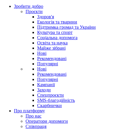
Зробити добро
Проєкти
Здоров'я
Екологія та тварини
Підтримка громад та України
Культура та спорт
Соціальна допомога
Освіта та наука
Майже зібрані
Нові
Рекомендовані
Популярні
Нові
Рекомендовані
Популярні
Кампанії
Заходи
Спецпроєкти
SMS-благодійність
Скарбнички
Про платформу
Про нас
Оператори допомоги
Співпраця