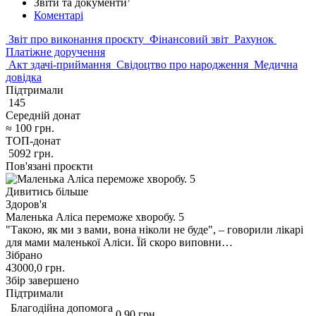
Звіти та документи
Коментарі
Звіт про виконання проєкту
Фінансовий звіт
Рахунок
Платіжне доручення
Акт здачі-приймання
Свідоцтво про народження
Медична
довідка
Підтримали
145
Середній донат
≈
100
грн.
ТОП-донат
5092
грн.
Пов'язані проєкти
Дивитись більше
Здоров'я
Маленька Аліса переможе хворобу. 5
"Такою, як ми з вами, вона ніколи не буде", – говорили лікарі
для мами маленької Аліси. Їй скоро виповни…
Зібрано
43000,0
грн.
Збір завершено
Підтримали
Благодійна допомога
0,90
грн.