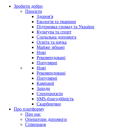
Зробити добро
Проєкти
Здоров'я
Екологія та тварини
Підтримка громад та України
Культура та спорт
Соціальна допомога
Освіта та наука
Майже зібрані
Нові
Рекомендовані
Популярні
Нові
Рекомендовані
Популярні
Кампанії
Заходи
Спецпроєкти
SMS-благодійність
Скарбнички
Про платформу
Про нас
Оператори допомоги
Співпраця