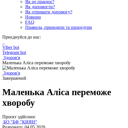
Як це працює?
Як допомогти?
Як отримати допомогу?
Новини
FAQ
Правила, принципи та процедури
Приєднуйся до нас:
Viber bot
Telegram bot
Здоров'я
Маленька Аліса переможе хворобу
Здоров'я
Завершений
Маленька Аліса переможе
хворобу
Проєкт здійснює
БО "БФ "КИЯН"
Розпочато: 04.05.2020