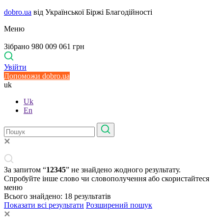
dobro.ua
від Української Біржі Благодійності
Меню
Зібрано 980 009 061 грн
Увійти
Допоможи dobro.ua
uk
Uk
En
За запитом “
12345
” не знайдено жодного результату.
Спробуйте інше слово чи словополучення або скористайтеся
меню
Всього знайдено:
18
результатів
Показати всі результати
Розширений пошук