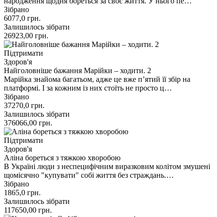
народження щодня бореться за своє життя. У нього пе…
Зібрано
6077,0
грн.
Залишилось зібрати
26923,00
грн.
Підтримати
Здоров'я
Найголовніше бажання Марійки – ходити. 2
Марійка знайома багатьом, адже це вже п’ятий її збір на
платформі. І за кожним із них стоїть не просто ц…
Зібрано
37270,0
грн.
Залишилось зібрати
376066,00
грн.
Підтримати
Здоров'я
Аліна бореться з тяжкою хворобою
В Україні люди з неспецифічним виразковим колітом змушені
щомісячно "купувати" собі життя без страждань.…
Зібрано
1865,0
грн.
Залишилось зібрати
117650,00
грн.