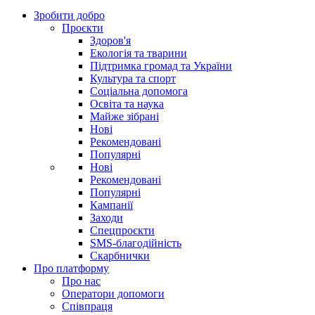
Зробити добро
Проєкти
Здоров'я
Екологія та тварини
Підтримка громад та України
Культура та спорт
Соціальна допомога
Освіта та наука
Майже зібрані
Нові
Рекомендовані
Популярні
Нові
Рекомендовані
Популярні
Кампанії
Заходи
Спецпроєкти
SMS-благодійність
Скарбнички
Про платформу
Про нас
Оператори допомоги
Співпраця