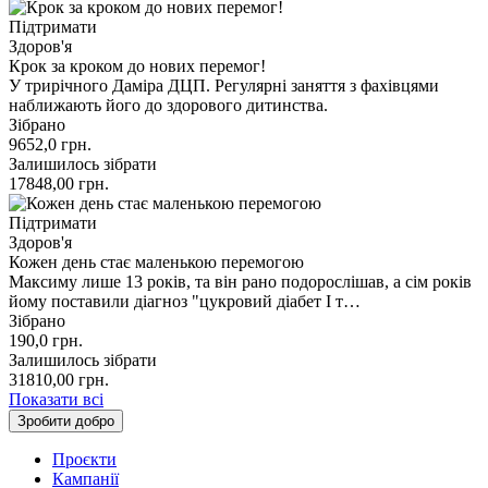
Підтримати
Здоров'я
Крок за кроком до нових перемог!
У трирічного Даміра ДЦП. Регулярні заняття з фахівцями
наближають його до здорового дитинства.
Зібрано
9652,0
грн.
Залишилось зібрати
17848,00
грн.
Підтримати
Здоров'я
Кожен день стає маленькою перемогою
Максиму лише 13 років, та він рано подорослішав, а сім років
йому поставили діагноз "цукровий діабет І т…
Зібрано
190,0
грн.
Залишилось зібрати
31810,00
грн.
Показати всі
Зробити добро
Проєкти
Кампанії