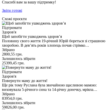
Спасибі вам за вашу підтримку!
Звіти готові
Схожі проєкти
Підтримати
Здоров'я
Щоб запобігти ушкоджень здоров’я
Половину свого життя 19-річний Юрій бореться зі страшною
хворобою. В девʼять років хлопець почав стрімко…
Зібрано
2800,55
грн.
Залишилось зібрати
25399,45
грн.
Підтримати
Здоров'я
Повернути маму до життя!
Ще рік тому Руслана була звичайною щасливою мамою:
виховувала 5-річного сина та 14-річну донечку, мріяла…
Зібрано
83954,0
грн.
Залишилось зібрати
59826,00
грн.