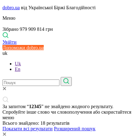
dobro.ua
від Української Біржі Благодійності
Меню
Зібрано 979 909 814 грн
Увійти
Допоможи dobro.ua
uk
Uk
En
За запитом “
12345
” не знайдено жодного результату.
Спробуйте інше слово чи словополучення або скористайтеся
меню
Всього знайдено:
18
результатів
Показати всі результати
Розширений пошук