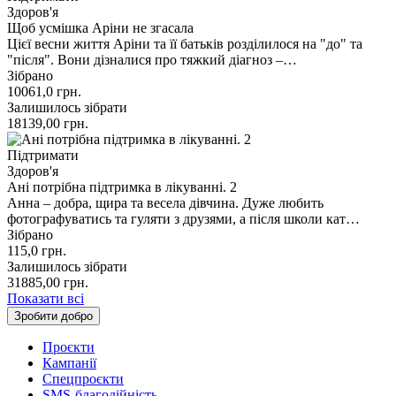
Здоров'я
Щоб усмішка Аріни не згасала
Цієї весни життя Аріни та її батьків розділилося на "до" та
"після". Вони дізналися про тяжкий діагноз –…
Зібрано
10061,0
грн.
Залишилось зібрати
18139,00
грн.
Підтримати
Здоров'я
Ані потрібна підтримка в лікуванні. 2
Анна – добра, щира та весела дівчина. Дуже любить
фотографуватись та гуляти з друзями, а після школи кат…
Зібрано
115,0
грн.
Залишилось зібрати
31885,00
грн.
Показати всі
Зробити добро
Проєкти
Кампанії
Спецпроєкти
SMS-благодійність