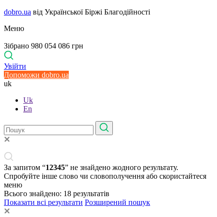
dobro.ua
від Української Біржі Благодійності
Меню
Зібрано 980 054 086 грн
Увійти
Допоможи dobro.ua
uk
Uk
En
За запитом “
12345
” не знайдено жодного результату.
Спробуйте інше слово чи словополучення або скористайтеся
меню
Всього знайдено:
18
результатів
Показати всі результати
Розширений пошук