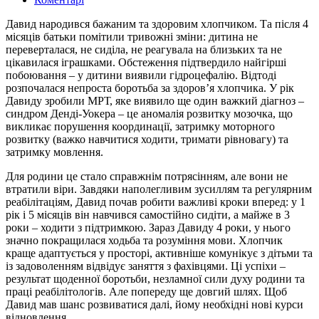
Давид народився бажаним та здоровим хлопчиком. Та після 4
місяців батьки помітили тривожні зміни: дитина не
переверталася, не сиділа, не реагувала на близьких та не
цікавилася іграшками. Обстеження підтвердило найгірші
побоювання – у дитини виявили гідроцефалію. Відтоді
розпочалася непроста боротьба за здоров’я хлопчика. У рік
Давиду зробили МРТ, яке виявило ще один важкий діагноз –
синдром Денді-Уокера – це аномалія розвитку мозочка, що
викликає порушення координації, затримку моторного
розвитку (важко навчитися ходити, тримати рівновагу) та
затримку мовлення.
Для родини це стало справжнім потрясінням, але вони не
втратили віри. Завдяки наполегливим зусиллям та регулярним
реабілітаціям, Давид почав робити важливі кроки вперед: у 1
рік і 5 місяців він навчився самостійно сидіти, а майже в 3
роки – ходити з підтримкою. Зараз Давиду 4 роки, у нього
значно покращилася ходьба та розуміння мови. Хлопчик
краще адаптується у просторі, активніше комунікує з дітьми та
із задоволенням відвідує заняття з фахівцями. Ці успіхи –
результат щоденної боротьби, незламної сили духу родини та
праці реабілітологів. Але попереду ще довгий шлях. Щоб
Давид мав шанс розвиватися далі, йому необхідні нові курси
відновлення.