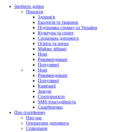
Зробити добро
Проєкти
Здоров'я
Екологія та тварини
Підтримка громад та України
Культура та спорт
Соціальна допомога
Освіта та наука
Майже зібрані
Нові
Рекомендовані
Популярні
Нові
Рекомендовані
Популярні
Кампанії
Заходи
Спецпроєкти
SMS-благодійність
Скарбнички
Про платформу
Про нас
Оператори допомоги
Співпраця