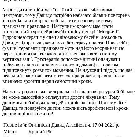
Мозок дитини ніби має "слабкий зв'язок" між своїми
центрами, тому Давиду потрібно набагато більше повторень
та спеціальних вправ, щоб навчити нервову систему
працювати правильно. Наступним кроком має стати
інтенсивний курс нейрореабілітації у центрі "Модричі".
Гідрокінезотерапія у спеціалізованому басейні дозволить
Давиду відпрацьовувати рухи без страху впасти. Професійні
фізичні терапевти працюватимуть над його координацією
через заняття на інтерактивних тренажерах та систему
вертикалізації. Ерготерапія допоможе дитині опанувати
побутові навички, а заняття з логопедом-дефектологом
підштовхнуть розвиток мовлення. Це науковий підхід, що дає
реальний шанс навчити мозочок працювати правильно та
впевнено зробити перші самостійні кроки.
На жаль, родина вже вичерпала всі фінансові ресурси й більше
не може самостійно оплачувати дороге лікування. Тому
допомога небайдужих людей є вирішальною. Підтримайте
Давида та подаруйте дитині можливість зробити нові кроки
до повноцінного життя!
Повне ім’я:
Оганнісян Давид Агасійович, 17.04.2021 р.
Місто:
Кривий Ріг