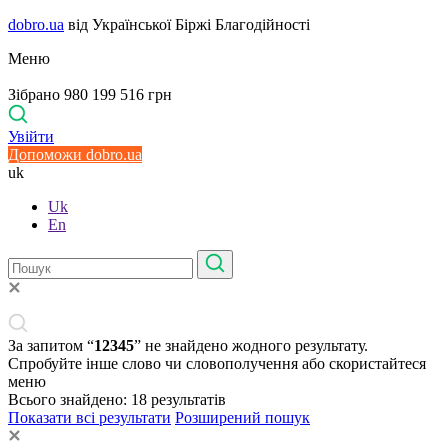
dobro.ua
від Української Біржі Благодійності
Меню
Зібрано 980 199 516 грн
Увійти
Допоможи dobro.ua
uk
Uk
En
За запитом “
12345
” не знайдено жодного результату.
Спробуйте інше слово чи словополучення або скористайтеся
меню
Всього знайдено:
18
результатів
Показати всі результати
Розширений пошук