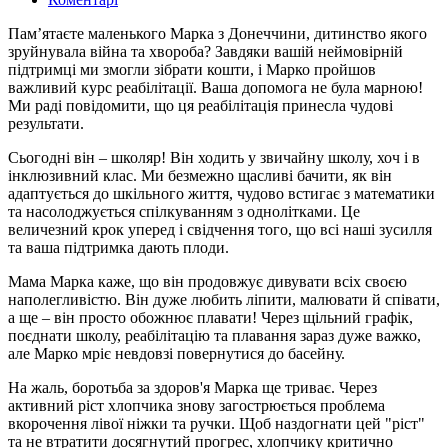
Памʼятаєте маленького Марка з Донеччини, дитинство якого
зруйнувала війна та хвороба? Завдяки вашій неймовірній
підтримці ми змогли зібрати кошти, і Марко пройшов
важливий курс реабілітації. Ваша допомога не була марною!
Ми раді повідомити, що ця реабілітація принесла чудові
результати.
Сьогодні він – школяр! Він ходить у звичайну школу, хоч і в
інклюзивний клас. Ми безмежно щасливі бачити, як він
адаптується до шкільного життя, чудово встигає з математики
та насолоджується спілкуванням з однолітками. Це
величезний крок уперед і свідчення того, що всі наші зусилля
та ваша підтримка дають плоди.
Мама Марка каже, що він продовжує дивувати всіх своєю
наполегливістю. Він дуже любить ліпити, малювати й співати,
а ще – він просто обожнює плавати! Через щільний графік,
поєднати школу, реабілітацію та плавання зараз дуже важко,
але Марко мріє невдовзі повернутися до басейну.
На жаль, боротьба за здоров'я Марка ще триває. Через
активний ріст хлопчика знову загострюється проблема
вкорочення лівої ніжки та ручки. Щоб наздогнати цей "ріст"
та не втратити досягнутий прогрес, хлопчику критично