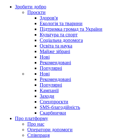
Зробити добро
Проєкти
Здоров'я
Екологія та тварини
Підтримка громад та України
Культура та спорт
Соціальна допомога
Освіта та наука
Майже зібрані
Нові
Рекомендовані
Популярні
Нові
Рекомендовані
Популярні
Кампанії
Заходи
Спецпроєкти
SMS-благодійність
Скарбнички
Про платформу
Про нас
Оператори допомоги
Співпраця