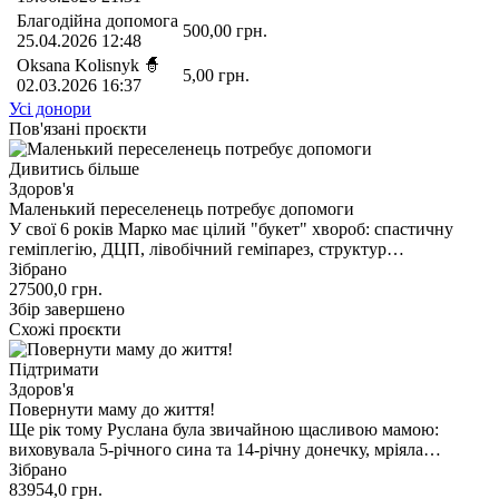
Благодійна допомога
500,00
грн.
25.04.2026 12:48
Oksana Kolisnyk 🧙
5,00
грн.
02.03.2026 16:37
Усі донори
Пов'язані проєкти
Дивитись більше
Здоров'я
Маленький переселенець потребує допомоги
У свої 6 років Марко має цілий "букет" хвороб: спастичну
геміплегію, ДЦП, лівобічний геміпарез, структур…
Зібрано
27500,0
грн.
Збір завершено
Схожі проєкти
Підтримати
Здоров'я
Повернути маму до життя!
Ще рік тому Руслана була звичайною щасливою мамою:
виховувала 5-річного сина та 14-річну донечку, мріяла…
Зібрано
83954,0
грн.