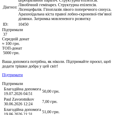
церебральний параліч. Структурна епілепсія.
Лівобічний геміпарез. Структурна епілепсія.
Діагноз:
Лісенцефалія. Гіпоплазія лівого поперечного синуса.
Арахноїдальна кіста правої лобно-скроневої-тім’яної
ділянки. Затримка мовленевого розвитку
ID:
10450
Підтримали
37
Середній донат
≈
100
грн.
ТОП-донат
5000
грн.
Ваша допомога потрібна, як ніколи. Підтримайте проєкт, щоб
додати трішки добра у цей світ!
Підтримати
Підтримали
Благодійна допомога
50,00
грн.
19.07.2026 04:51
Paul Zavorotnikov
7,00
грн.
30.06.2026 12:24
Благодійна допомога
51,00
грн.
19.06.2026 21:31