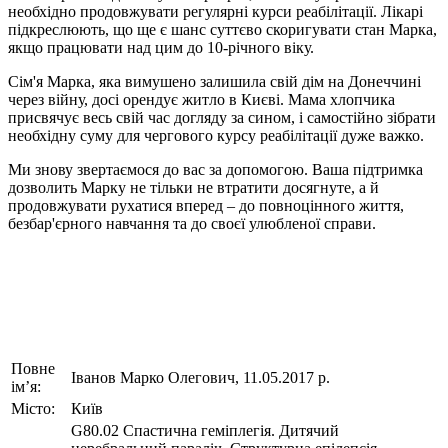
необхідно продовжувати регулярні курси реабілітації. Лікарі
підкреслюють, що ще є шанс суттєво скоригувати стан Марка,
якщо працювати над цим до 10-річного віку.
Сім'я Марка, яка вимушено залишила свій дім на Донеччині
через війну, досі орендує житло в Києві. Мама хлопчика
присвячує весь свій час догляду за сином, і самостійно зібрати
необхідну суму для чергового курсу реабілітації дуже важко.
Ми знову звертаємося до вас за допомогою. Ваша підтримка
дозволить Марку не тільки не втратити досягнуте, а й
продовжувати рухатися вперед – до повноцінного життя,
безбар'єрного навчання та до своєї улюбленої справи.
Повне
Іванов Марко Олегович, 11.05.2017 р.
ім’я:
Місто:
Київ
G80.02 Спастична геміплегія. Дитячий