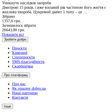
Уникнути наслідків хвороби
Дмитрові 15 років, і вже восьмий рік частиною його життя є
жахлива хвороба. Цукровий діабет 1 типу – це …
Зібрано
1357,0
грн.
Залишилось зібрати
26643,00
грн.
Показати всі
Зробити добро
Проєкти
Кампанії
Спецпроєкти
SMS-благодійність
Скарбнички
Про платформу
Про нас
Як працює dobro.ua
Наші партнери
Контакти
Інше