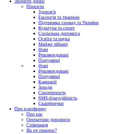
Зробити добро
Проєкти
Здоров'я
Екологія та тварини
Підтримка громад та України
Культура та спорт
Соціальна допомога
Освіта та наука
Майже зібрані
Нові
Рекомендовані
Популярні
Нові
Рекомендовані
Популярні
Кампанії
Заходи
Спецпроєкти
SMS-благодійність
Скарбнички
Про платформу
Про нас
Оператори допомоги
Співпраця
Як це працює?