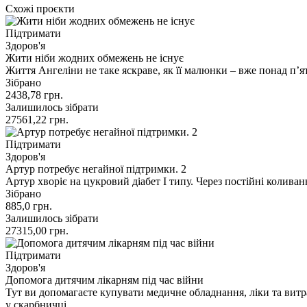
Схожі проєкти
Підтримати
Здоров'я
Жити ніби жодних обмежень не існує
Життя Ангеліни не таке яскраве, як її малюнки – вже понад п’
Зібрано
2438,78
грн.
Залишилось зібрати
27561,22
грн.
Підтримати
Здоров'я
Артур потребує негайної підтримки. 2
Артур хворіє на цукровий діабет І типу. Через постійні колив
Зібрано
885,0
грн.
Залишилось зібрати
27315,00
грн.
Підтримати
Здоров'я
Допомога дитячим лікарням під час війни
Тут ви допомагаєте купувати медичне обладнання, ліки та витр
у скарбничці