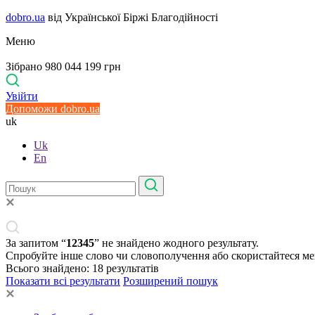
dobro.ua
від Української Біржі Благодійності
Меню
Зібрано 980 044 199 грн
Увійти
Допоможи dobro.ua
uk
Uk
En
За запитом “
12345
” не знайдено жодного результату.
Спробуйте інше слово чи словополучення або скористайтеся м
Всього знайдено:
18
результатів
Показати всі результати
Розширений пошук