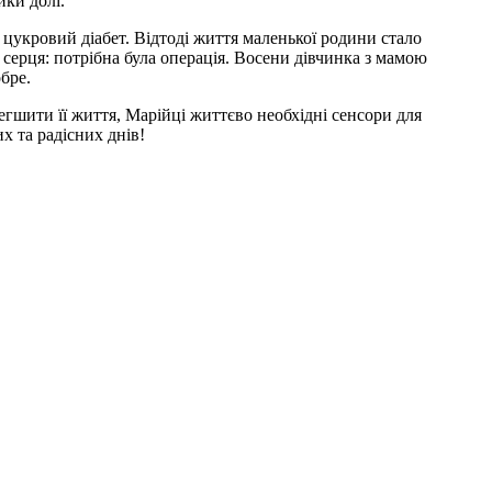
ики долі.
 цукровий діабет. Відтоді життя маленької родини стало
 серця: потрібна була операція. Восени дівчинка з мамою
бре.
гшити її життя, Марійці життєво необхідні сенсори для
х та радісних днів!