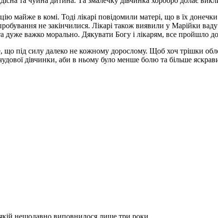
існа та чуйна дитина. Та змалечку дівчинка хоробро долає викл
ю майже в комі. Тоді лікарі повідомили матері, що в їх донечки
пробування не закінчилися. Лікарі також виявили у Марійки ваду
а дуже важко морально. Дякувати Богу і лікарям, все пройшло до
 що під силу далеко не кожному дорослому. Щоб хоч трішки обле
удової дівчинки, аби в ньому було менше болю та більше яскрави
, якій нещодавно виповнилося лише три роки. …