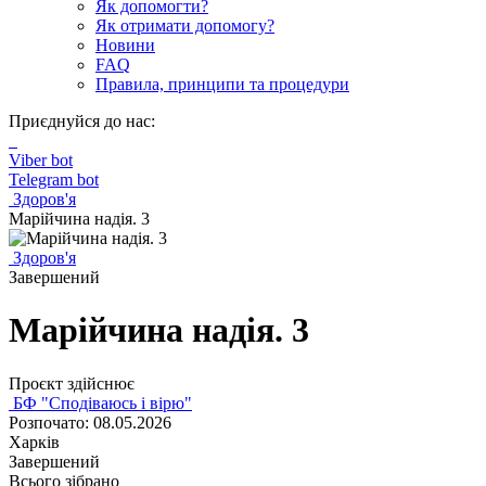
Як допомогти?
Як отримати допомогу?
Новини
FAQ
Правила, принципи та процедури
Приєднуйся до нас:
Viber bot
Telegram bot
Здоров'я
Марійчина надія. 3
Здоров'я
Завершений
Марійчина надія. 3
Проєкт здійснює
БФ "Сподіваюсь і вірю"
Розпочато: 08.05.2026
Харків
Завершений
Всього зібрано