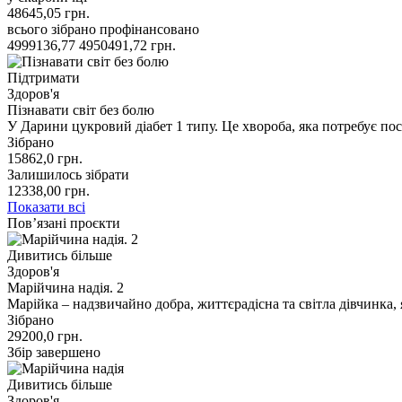
48645,05
грн.
всього зібрано
профінансовано
4999136,77
4950491,72
грн.
Підтримати
Здоров'я
Пізнавати світ без болю
У Дарини цукровий діабет 1 типу. Це хвороба, яка потребує пос
Зібрано
15862,0
грн.
Залишилось зібрати
12338,00
грн.
Показати всі
Пов’язані проєкти
Дивитись більше
Здоров'я
Марійчина надія. 2
Марійка – надзвичайно добра, життєрадісна та світла дівчинка
Зібрано
29200,0
грн.
Збір завершено
Дивитись більше
Здоров'я