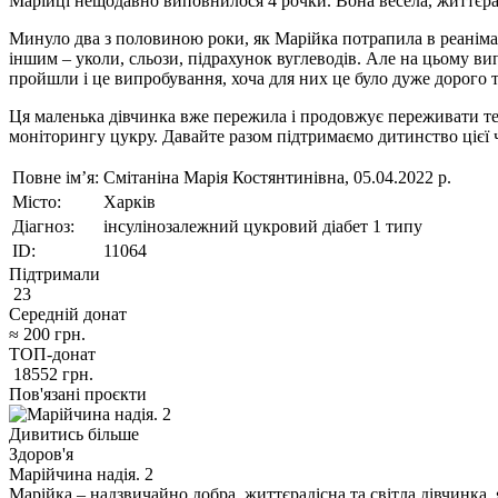
Марійці нещодавно виповнилося 4 рочки. Вона весела, життєрад
Минуло два з половиною роки, як Марійка потрапила в реанімаці
іншим – уколи, сльози, підрахунок вуглеводів. Але на цьому ви
пройшли і це випробування, хоча для них це було дуже дорого т
Ця маленька дівчинка вже пережила і продовжує переживати те,
моніторингу цукру. Давайте разом підтримаємо дитинство цієї ч
Повне ім’я:
Смітаніна Марія Костянтинівна, 05.04.2022 р.
Місто:
Харків
Діагноз:
інсулінозалежний цукровий діабет 1 типу
ID:
11064
Підтримали
23
Середній донат
≈
200
грн.
ТОП-донат
18552
грн.
Пов'язані проєкти
Дивитись більше
Здоров'я
Марійчина надія. 2
Марійка – надзвичайно добра, життєрадісна та світла дівчинка