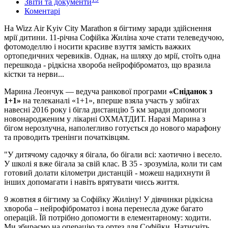
Звіти та документи
Коментарі
На Wizz Air Kyiv City Marathon я бігтиму заради здійснення
мрії дитини. 11-річна Софійка Жиліна хоче стати телеведучою,
фотомоделлю і носити красиве взуття замість важких
ортопедичних черевиків. Однак, на шляху до мрії, стоїть одна
перешкода - рідкісна хвороба нейрофіброматоз, що вразила
кістки та нерви...
Марина Леончук — ведуча ранкової програми
«Сніданок з
1+1»
на телеканалі «1+1», вперше взяла участь у забігах
навесні 2016 року і бігла дистанцію 5 км заради допомоги
новонародженим у лікарні ОХМАТДИТ. Наразі Марина з
бігом нерозлучна, наполегливо готується до нового марафону
та проводить тренінги початківцям.
"У дитячому садочку я бігала, бо бігали всі: хаотично і весело.
У школі я вже бігала за свій клас. В 35 - зрозуміла, коли ти сам
готовий долати кілометри дистанцій - можеш надихнути й
інших допомагати і навіть врятувати чиєсь життя.
9 жовтня я бігтиму за Софійку Жиліну! У дівчинки рідкісна
хвороба – нейрофіброматоз і вона перенесла дуже багато
операцій. Їй потрібно допомогти в елементарному: ходити.
Ми збираємо на операцію та ортез для Софійки. Натисніть