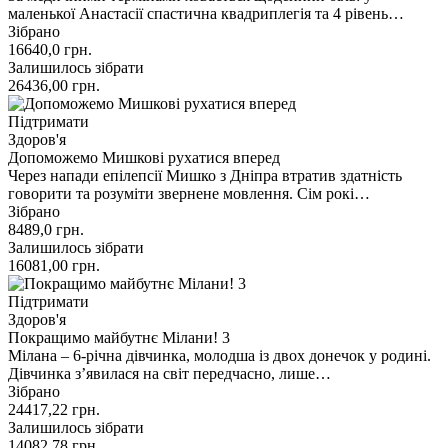
маленької Анастасії спастична квадриплегія та 4 рівень…
Зібрано
16640,0
грн.
Залишилось зібрати
26436,00
грн.
Підтримати
Здоров'я
Допоможемо Мишкові рухатися вперед
Через напади епілепсії Мишко з Дніпра втратив здатність
говорити та розуміти звернене мовлення. Сім рокі…
Зібрано
8489,0
грн.
Залишилось зібрати
16081,00
грн.
Підтримати
Здоров'я
Покращимо майбутнє Мілани! 3
Мілана – 6-річна дівчинка, молодша із двох донечок у родині.
Дівчинка зʼявилася на світ передчасно, лише…
Зібрано
24417,22
грн.
Залишилось зібрати
14082,78
грн.