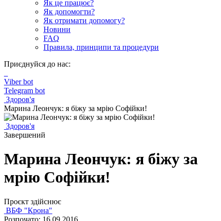
Як це працює?
Як допомогти?
Як отримати допомогу?
Новини
FAQ
Правила, принципи та процедури
Приєднуйся до нас:
Viber bot
Telegram bot
Здоров'я
Марина Леончук: я біжу за мрію Софійки!
Здоров'я
Завершений
Марина Леончук: я біжу за
мрію Софійки!
Проєкт здійснює
ВБФ "Крона"
Розпочато: 16.09.2016