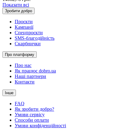
Показати всі
Зробити добро
Проєкти
Кампанії
Спецпроєкти
SMS-благодійність
Скарбнички
Про платформу
Про нас
Як працює dobro.ua
Наші партнери
Контакти
Інше
FAQ
Як зробити добро?
Умови сервісу
Способи оплати
Умови конфіденційності