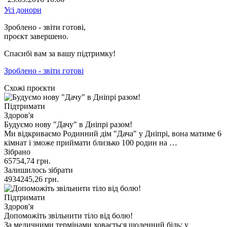
Усі донори
Зроблено - звіти готові,
проєкт завершено.
Спасибі вам за вашу підтримку!
Зроблено - звіти готові
Схожі проєкти
Підтримати
Здоров'я
Будуємо нову "Дачу" в Дніпрі разом!
Ми відкриваємо Родинний дім "Дача" у Дніпрі, вона матиме 6
кімнат і зможе приймати близько 100 родин на …
Зібрано
65754,74
грн.
Залишилось зібрати
4934245,26
грн.
Підтримати
Здоров'я
Допоможіть звільнити тіло від болю!
За медичними термінами ховається щоденний біль: у