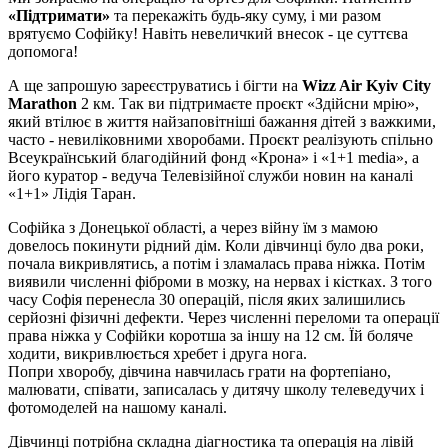
«Підтримати»
та перекажіть будь-яку суму, і ми разом
врятуємо Софійку! Навіть невеличкий внесок - це суттєва
допомога!
А ще запрошую зареєструватись і бігти на
Wizz Air Kyiv City
Marathon
2 км. Так ви підтримаєте проєкт «Здійсни мрію»,
який втілює в життя найзаповітніші бажання дітей з важкими,
часто - невиліковними хворобами. Проєкт реалізують спільно
Всеукраїнський благодійний фонд «Крона» і «1+1 media», а
його куратор - ведуча Телевізійної служби новин на каналі
«1+1» Лідія Таран.
Софійка з Донецької області, а через війну їм з мамою
довелось покинути рідний дім. Коли дівчинці було два роки,
почала викривлятись, а потім і зламалась права ніжка. Потім
виявили численні фіброми в мозку, на нервах і кістках. З того
часу Софія перенесла 30 операцій, після яких залишились
серйозні фізичні дефекти. Через численні переломи та операції
права ніжка у Софійки коротша за іншу на 12 см. Їй боляче
ходити, викривлюється хребет і друга нога.
Попри хворобу, дівчина навчилась грати на фортепіано,
малювати, співати, записалась у дитячу школу телеведучих і
фотомоделей на нашому каналі.
Дівчинці потрібна складна діагностика та операція на лівій