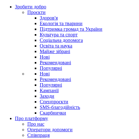
Зробити добро
Проєкти
Здоров'я
Екологія та тварини
Підтримка громад та України
Культура та спорт
Соціальна допомога
Освіта та наука
Майже зібрані
Нові
Рекомендовані
Популярні
Нові
Рекомендовані
Популярні
Кампанії
Заходи
Спецпроєкти
SMS-благодійність
Скарбнички
Про платформу
Про нас
Оператори допомоги
Співпраця