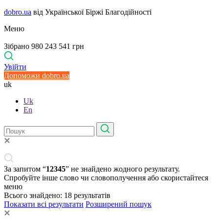
dobro.ua
від Української Біржі Благодійності
Меню
Зібрано 980 243 541 грн
Увійти
Допоможи dobro.ua
uk
Uk
En
За запитом “
12345
” не знайдено жодного результату.
Спробуйте інше слово чи словополучення або скористайтеся
меню
Всього знайдено:
18
результатів
Показати всі результати
Розширений пошук