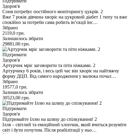
Підтримати
Здоров'я
Соня потребує постійного моніторингу цукрів. 2
Вже 7 років дівчина хворіє на цукровий діабет 1 типу та вже
спокійно за потреби сама робить інʼєкції інс…
Зібрано
2119,0
грн.
Залишилось зібрати
29881,00
грн.
Підтримати
Здоров'я
Артурчик мріє заговорити та піти ніжками. 2
Артурчику 6 років, і весь цей час він хворіє на найтяжчу
форму ДЦП. Від самого народження у малюка почал…
Зібрано
19577,0
грн.
Залишилось зібрати
30523,00
грн.
Підтримати
Здоров'я
Підтримайте Іллю на шляху до спілкування! 2
Ілля – світлий та емоційний хлопчик, який вчиться розуміти
світ і бути почутим. Після реабілітації у ньо…