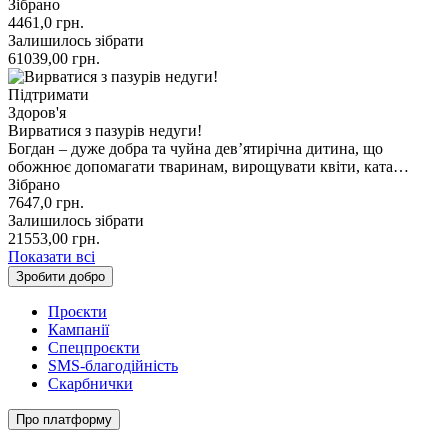
Зібрано
4461,0
грн.
Залишилось зібрати
61039,00
грн.
Підтримати
Здоров'я
Вирватися з пазурів недуги!
Богдан – дуже добра та чуйна дев’ятирічна дитина, що
обожнює допомагати тваринам, вирощувати квіти, ката…
Зібрано
7647,0
грн.
Залишилось зібрати
21553,00
грн.
Показати всі
Зробити добро
Проєкти
Кампанії
Спецпроєкти
SMS-благодійність
Скарбнички
Про платформу