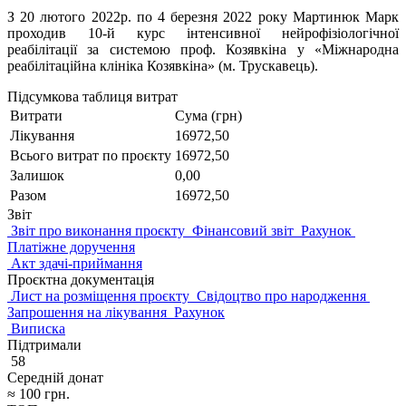
З 20 лютого 2022р. по 4 березня 2022 року Мартинюк Марк
проходив 10-й курс інтенсивної нейрофізіологічної
реабілітації за системою проф. Козявкіна у «Міжнародна
реабілітаційна клініка Козявкіна» (м. Трускавець).
Підсумкова таблиця витрат
Витрати
Сума (грн)
Лікування
16972,50
Всього витрат по проєкту
16972,50
Залишок
0,00
Разом
16972,50
Звіт
Звіт про виконання проєкту
Фінансовий звіт
Рахунок
Платіжне доручення
Акт здачі-приймання
Проєктна документація
Лист на розміщення проєкту
Cвідоцтво про народження
Запрошення на лікування
Рахунок
Виписка
Підтримали
58
Середній донат
≈
100
грн.