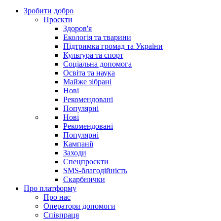
Зробити добро
Проєкти
Здоров'я
Екологія та тварини
Підтримка громад та України
Культура та спорт
Соціальна допомога
Освіта та наука
Майже зібрані
Нові
Рекомендовані
Популярні
Нові
Рекомендовані
Популярні
Кампанії
Заходи
Спецпроєкти
SMS-благодійність
Скарбнички
Про платформу
Про нас
Оператори допомоги
Співпраця