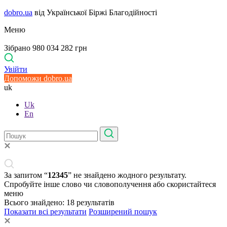
dobro.ua
від Української Біржі Благодійності
Меню
Зібрано 980 034 282 грн
Увійти
Допоможи dobro.ua
uk
Uk
En
За запитом “
12345
” не знайдено жодного результату.
Спробуйте інше слово чи словополучення або скористайтеся
меню
Всього знайдено:
18
результатів
Показати всі результати
Розширений пошук