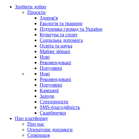
Зробити добро
Проєкти
Здоров'я
Екологія та тварини
Підтримка громад та України
Культура та спорт
Соціальна допомога
Освіта та наука
Майже зібрані
Нові
Рекомендовані
Популярні
Нові
Рекомендовані
Популярні
Кампанії
Заходи
Спецпроєкти
SMS-благодійність
Скарбнички
Про платформу
Про нас
Оператори допомоги
Співпраця