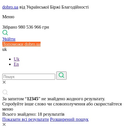
dobro.ua
від Української Біржі Благодійності
Меню
Зібрано 980 536 966 грн
Увійти
Допоможи dobro.ua
uk
Uk
En
За запитом “
12345
” не знайдено жодного результату.
Спробуйте інше слово чи словополучення або скористайтеся
меню
Всього знайдено:
18
результатів
Показати всі результати
Розширений пошук