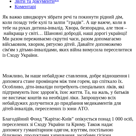
Звіти та документи
Коментарі
Як важко швидкоруч зібрати речі та покинути рідний дім,
коли позаду тебе кулі та залпи "градів". А ще важче, коли в
тебе на руках дитина-інвалід. Хвора, безпорадна, але твоя –
найкраща у світі… Шановні добродії, наші дорогі українці!
Ми разом переживаємо скрутні часи, разом допомагаємо
військовим, хворим, рятуємо дітей. Давайте допоможемо
сім'ям з дітьми-інвалідами, яких війна вимусила переселитися
із Сходу України.
Можливо, їм наше небайдуже ставлення, добре відношення і
допомога стане промінцем між тим горем, що спіткало їх.
Особливо, діти-інваліди потребують спеціальних ліків, які
підтримують їхнє здоров'я, їхнє життя. Та, на жаль, у батьків
не вистачає коштів на необхідні ліки. Запрошуємо всіх
небайдужих долучитися до придбання медикаментів для
дітей-інвалідів, переселених із зони АТО.
Благодійний Фонд "Карітас-Київ" опікується понад 1 000 осіб,
переселених зі Сходу України та Криму. Також надає
допомогу гуманітарним одягом, взуттям, постільною
білизною, продуктами харчування, засобами гігієни,