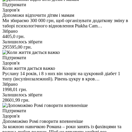
Підтримати
Здоров'я
Допоможи відпочити дітям і мамам
Ми збираємо 300 000 грн, щоб організувати додаткову зміну в
таборі психологічного відновлення Ptakha Cam…
Зібрано
4405,0
грн.
Залишилось зібрати
295595,00
грн.
Підтримати
Здоров'я
Коли життя дається важко
Руслану 14 років, і 8 з них він хворіє на цукровий діабет 1
типу (інсулінозалежний). Рівень цукру в кров…
Зібрано
1998,01
грн.
Залишилось зібрати
28601,99
грн.
Підтримати
Здоров'я
Допоможімо Ромі говорити впевненіше
За кожною навичкою Романа – роки занять із фахівцями та
велика любов родини. Щоб не втратити здобуті рез…