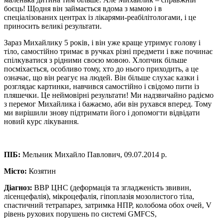
боєць! Щодня він займається вдома з мамою і в
спеціалізованих центрах із лікарями-реабілітологами, і це
приносить великі результати.
Зараз Михайлику 5 років, і він уже краще утримує голову і
тіло, самостійно тримає в ручках різні предмети і вже починає
спілкуватися з рідними своєю мовою. Хлопчик більше
посміхається, особливо тому, хто до нього приходить, а це
означає, що він реагує на людей. Він більше слухає казки і
розглядає картинки, навчився самостійно і свідомо пити із
пляшечки. Це неймовірні результати! Ми надзвичайно радіємо
з перемог Михайлика і бажаємо, аби він рухався вперед. Тому
ми вирішили знову підтримати його і допомогти відвідати
новий курс лікування.
ПІБ:
Мельник Михайло Павлович, 09.07.2014 р.
Місто:
Козятин
Діагноз:
ВВР ЦНС (деформація та згладженість звивин,
лісенцефалія), мікроцефалія, гіпоплазія мозолистого тіла,
спастичний тетрапарез, затримка НПР, колобома обох очей, V
рівень рухових порушень по системі GMFCS,