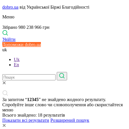
dobro.ua
від Української Біржі Благодійності
Меню
Зібрано 980 238 966 грн
Увійти
Допоможи dobro.ua
uk
Uk
En
За запитом “
12345
” не знайдено жодного результату.
Спробуйте інше слово чи словополучення або скористайтеся
меню
Всього знайдено:
18
результатів
Показати всі результати
Розширений пошук