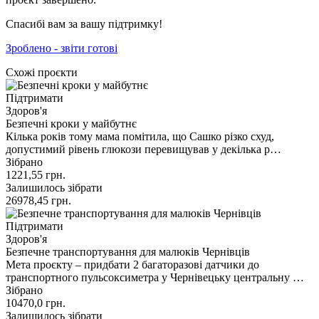
Спасибі вам за вашу підтримку!
Зроблено - звіти готові
Схожі проєкти
Підтримати
Здоров'я
Безпечні кроки у майбутнє
Кілька років тому мама помітила, що Сашко різко схуд,
допустимий рівень глюкози перевищував у декілька р…
Зібрано
1221,55
грн.
Залишилось зібрати
26978,45
грн.
Підтримати
Здоров'я
Безпечне транспортування для малюків Чернівців
Мета проєкту – придбати 2 багаторазові датчики до
транспортного пульсоксиметра у Чернівецьку центральну …
Зібрано
10470,0
грн.
Залишилось зібрати