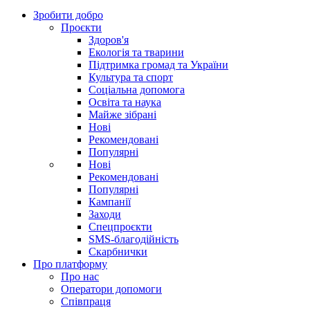
Зробити добро
Проєкти
Здоров'я
Екологія та тварини
Підтримка громад та України
Культура та спорт
Соціальна допомога
Освіта та наука
Майже зібрані
Нові
Рекомендовані
Популярні
Нові
Рекомендовані
Популярні
Кампанії
Заходи
Спецпроєкти
SMS-благодійність
Скарбнички
Про платформу
Про нас
Оператори допомоги
Співпраця