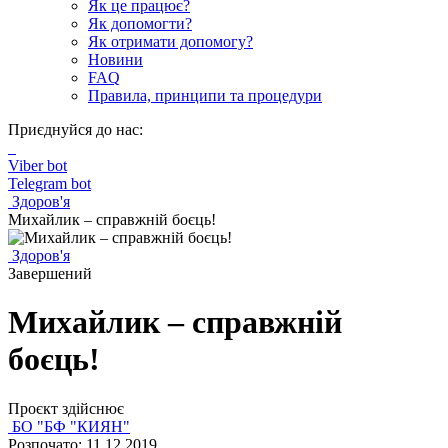
Як це працює?
Як допомогти?
Як отримати допомогу?
Новини
FAQ
Правила, принципи та процедури
Приєднуйся до нас:
Viber bot
Telegram bot
Здоров'я
Михайлик – справжній боєць!
Здоров'я
Завершений
Михайлик – справжній
боєць!
Проєкт здійснює
БО "БФ "КИЯН"
Розпочато: 11.12.2019