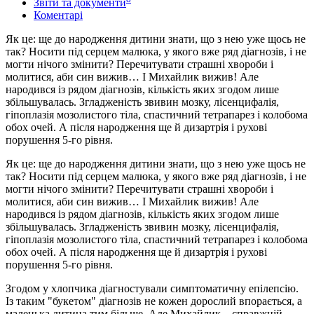
Звіти та документи
Коментарі
Як це: ще до народження дитини знати, що з нею уже щось не
так? Носити під серцем малюка, у якого вже ряд діагнозів, і не
могти нічого змінити? Перечитувати страшні хвороби і
молитися, аби син вижив… І Михайлик вижив! Але
народився із рядом діагнозів, кількість яких згодом лише
збільшувалась. Згладженість звивин мозку, лісенцифалія,
гіпоплазія мозолистого тіла, спастичний тетрапарез і колобома
обох очей. А після народження ще й дизартрія і рухові
порушення 5-го рівня.
Як це: ще до народження дитини знати, що з нею уже щось не
так? Носити під серцем малюка, у якого вже ряд діагнозів, і не
могти нічого змінити? Перечитувати страшні хвороби і
молитися, аби син вижив… І Михайлик вижив! Але
народився із рядом діагнозів, кількість яких згодом лише
збільшувалась. Згладженість звивин мозку, лісенцифалія,
гіпоплазія мозолистого тіла, спастичний тетрапарез і колобома
обох очей. А після народження ще й дизартрія і рухові
порушення 5-го рівня.
Згодом у хлопчика діагностували симптоматичну епілепсію.
Із таким "букетом" діагнозів не кожен дорослий впорається, а
маленька дитина тим більше. Але Михайлик – справжній