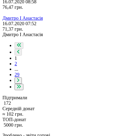
16.07.2020 08:58
76,47
грн.
Дмитро І Анастасія
16.07.2020 07:52
71,37
грн.
Дмитро І Анастасія
1
2
...
29
Підтримали
172
Середній донат
≈
102
грн.
ТОП-донат
5000
грн.
Зроблено - звіти готові,