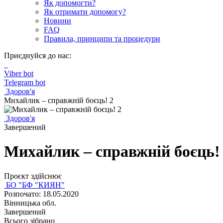
Як допомогти?
Як отримати допомогу?
Новини
FAQ
Правила, принципи та процедури
Приєднуйся до нас:
Viber bot
Telegram bot
Здоров'я
Михайлик – справжній боєць! 2
Здоров'я
Завершений
Михайлик – справжній боєць!
Проєкт здійснює
БО "БФ "КИЯН"
Розпочато: 18.05.2020
Вінницька обл.
Завершений
Всього зібрано