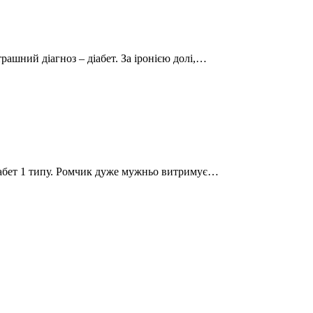
трашний діагноз – діабет. За іронією долі,…
 діабет 1 типу. Ромчик дуже мужньо витримує…