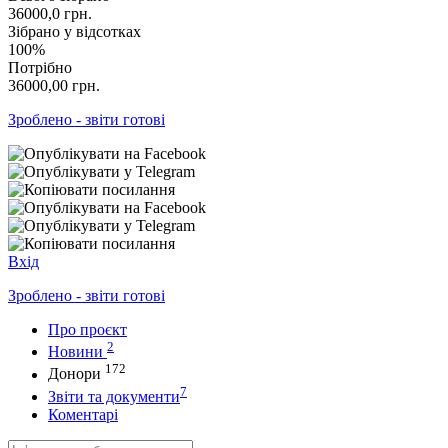
36000,0
грн.
Зібрано у відсотках
100%
Потрібно
36000,00
грн.
Зроблено - звіти готові
Вхід
Зроблено - звіти готові
Про проєкт
2
Новини
172
Донори
7
Звіти та документи
Коментарі