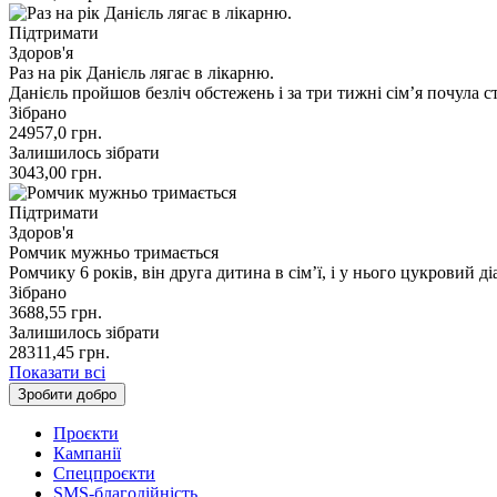
Підтримати
Здоров'я
Раз на рік Данієль лягає в лікарню.
Данієль пройшов безліч обстежень і за три тижні сім’я почула с
Зібрано
24957,0
грн.
Залишилось зібрати
3043,00
грн.
Підтримати
Здоров'я
Ромчик мужньо тримається
Ромчику 6 років, він друга дитина в сімʼї, і у нього цукровий
Зібрано
3688,55
грн.
Залишилось зібрати
28311,45
грн.
Показати всі
Зробити добро
Проєкти
Кампанії
Спецпроєкти
SMS-благодійність