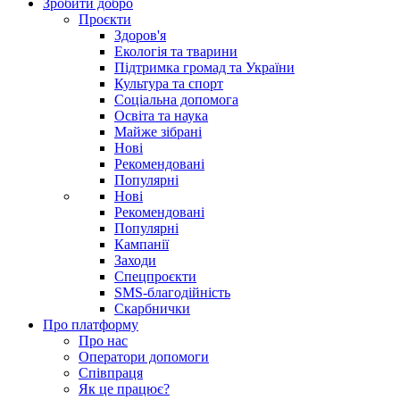
Зробити добро
Проєкти
Здоров'я
Екологія та тварини
Підтримка громад та України
Культура та спорт
Соціальна допомога
Освіта та наука
Майже зібрані
Нові
Рекомендовані
Популярні
Нові
Рекомендовані
Популярні
Кампанії
Заходи
Спецпроєкти
SMS-благодійність
Скарбнички
Про платформу
Про нас
Оператори допомоги
Співпраця
Як це працює?