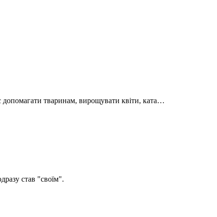
є допомагати тваринам, вирощувати квіти, ката…
дразу став "своїм".