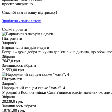
проєкт завершено.
Спасибі вам за вашу підтримку!
Зроблено - звіти готові
Схожі проєкти
Підтримати
Здоров'я
Вирватися з пазурів недуги!
Богдан – дуже добра та чуйна дев’ятирічна дитина, що обожню
Зібрано
7647,0
грн.
Залишилось зібрати
21553,00
грн.
Підтримати
Здоров'я
Народжений серцем скаже "мама". 4
У родині з Костянтинівки Сава з’явився зовсім маленьким, але о
Зібрано
20239,0
грн.
Залишилось зібрати
19761,00
грн.