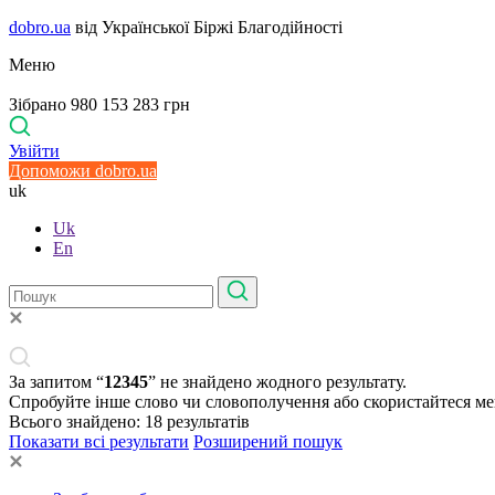
dobro.ua
від Української Біржі Благодійності
Меню
Зібрано 980 153 283 грн
Увійти
Допоможи dobro.ua
uk
Uk
En
За запитом “
12345
” не знайдено жодного результату.
Спробуйте інше слово чи словополучення або скористайтеся м
Всього знайдено:
18
результатів
Показати всі результати
Розширений пошук