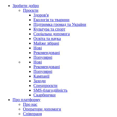
Зробити добро
Проєкти
Здоров'я
Екологія та тварини
Підтримка громад та України
Культура та спорт
Соціальна допомога
Освіта та наука
Майже зібрані
Нові
Рекомендовані
Популярні
Нові
Рекомендовані
Популярні
Кампанії
Заходи
Спецпроєкти
SMS-благодійність
Скарбнички
Про платформу
Про нас
Оператори допомоги
Співпраця