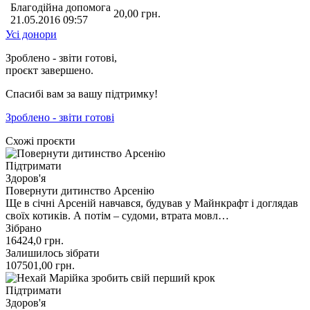
Благодійна допомога
20,00
грн.
21.05.2016 09:57
Усі донори
Зроблено - звіти готові,
проєкт завершено.
Спасибі вам за вашу підтримку!
Зроблено - звіти готові
Схожі проєкти
Підтримати
Здоров'я
Повернути дитинство Арсенію
Ще в січні Арсеній навчався, будував у Майнкрафт і доглядав
своїх котиків. А потім – судоми, втрата мовл…
Зібрано
16424,0
грн.
Залишилось зібрати
107501,00
грн.
Підтримати
Здоров'я