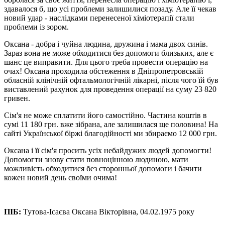
здавалося б, що усі проблеми залишилися позаду. Але її чекав
новий удар - наслідками перенесеної хіміотерапії стали
проблеми із зором.
Оксана - добра і чуйна людина, дружина і мама двох синів.
Зараз вона не може обходитися без допомоги близьких, але є
шанс це виправити. Для цього треба провести операцію на
очах! Оксана проходила обстеження в Дніпропетровській
обласній клінічній офтальмологічній лікарні, після чого їй був
виставлений рахунок для проведення операції на суму 23 820
гривен.
Сім'я не може сплатити його самостійно. Частина коштів в
сумі 11 180 грн. вже зібрана, але залишилася ще половина! На
сайті Української біржі благодійності ми збираємо 12 000 грн.
Оксана і її сім'я просить усіх небайдужих людей допомогти!
Допомогти знову стати повноцінною людиною, мати
можливість обходитися без сторонньої допомоги і бачити
кожен новий день своїми очима!
ПІБ:
Тутова-Ісаєва Оксана Вікторівна, 04.02.1975 року