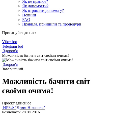
Як це працює?
Як допомогти?
Як отримати допомогу?
Новини
FAQ
Правила, принципи та процедури
Приєднуйся до нас:
Viber bot
Telegram bot
Здоров'я
Можливість бачити світ своїми очима!
Здоров'я
Завершений
Можливість бачити світ
своїми очима!
Проєкт здійснює
НРБФ "Дітям Нікополя"
Розпочато: 28.04.2016