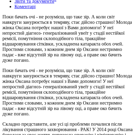
Звіти та документи
Коментарі
Поки бачать очі - не розумієш, що таке зір. А коли світ
навкруги занурюється в темряву, стає дійсно страшно! Молода
жінка Оксана потребує нашої з Вами допомоги! У неї
непростий діагноз- генералізований увеїт у стадії нестійкої
ремісії, помутніння склоподібного тіла, тракційне
відшаровування сітківки, ускладнена катаракта обох очей.
Простими словами, з кожним днем зір Оксани нестримно
падає - вже відсутній зір на лівому оці, а праве око бачить
дуже погано.
Поки бачать очі - не розумієш, що таке зір. А коли світ
навкруги занурюється в темряву, стає дійсно страшно! Молода
жінка Оксана потребує нашої з Вами допомоги! У неї
непростий діагноз- генералізований увеїт у стадії нестійкої
ремісії, помутніння склоподібного тіла, тракційне
відшаровування сітківки, ускладнена катаракта обох очей.
Простими словами, з кожним днем зір Оксани нестримно
падає - вже відсутній зір на лівому оці, а праве око бачить
дуже погано.
Складно представити, але усі ці проблеми почалися після
лікування страшного захворювання - РАК! У 2014 році Оксана
боролася за своє життя, перенесла операцію і хіміотерапію і,