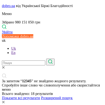
dobro.ua
від Української Біржі Благодійності
Меню
Зібрано 980 151 050 грн
Увійти
Допоможи dobro.ua
uk
Uk
En
За запитом “
12345
” не знайдено жодного результату.
Спробуйте інше слово чи словополучення або скористайтеся
меню
Всього знайдено:
18
результатів
Показати всі результати
Розширений пошук