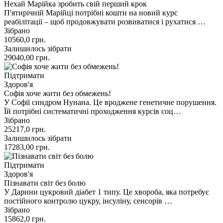
Нехай Марійка зробить свій перший крок
П'ятирічній Марійці потрібні кошти на новий курс
реабілітації – щоб продовжувати розвиватися і рухатися …
Зібрано
10560,0
грн.
Залишилось зібрати
29040,00
грн.
Підтримати
Здоров'я
Софія хоче жити без обмежень!
У Софії синдром Нунана. Це вроджене генетичне порушення.
Їй потрібні систематичні проходження курсів соц…
Зібрано
25217,0
грн.
Залишилось зібрати
17283,00
грн.
Підтримати
Здоров'я
Пізнавати світ без болю
У Дарини цукровий діабет 1 типу. Це хвороба, яка потребує
постійного контролю цукру, інсуліну, сенсорів …
Зібрано
15862,0
грн.