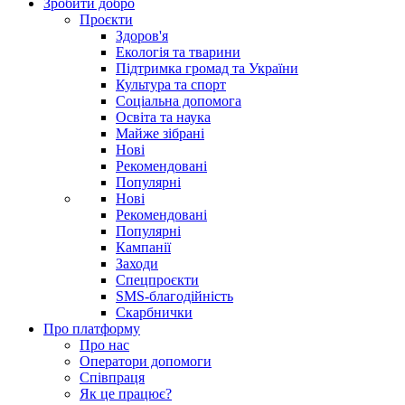
Зробити добро
Проєкти
Здоров'я
Екологія та тварини
Підтримка громад та України
Культура та спорт
Соціальна допомога
Освіта та наука
Майже зібрані
Нові
Рекомендовані
Популярні
Нові
Рекомендовані
Популярні
Кампанії
Заходи
Спецпроєкти
SMS-благодійність
Скарбнички
Про платформу
Про нас
Оператори допомоги
Співпраця
Як це працює?