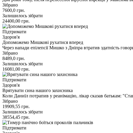
Зібрано
7600,0
грн.
Залишилось зібрати
24400,00
грн.
Підтримати
Здоров'я
Допоможемо Мишкові рухатися вперед
Через напади епілепсії Мишко з Дніпра втратив здатність гово
Зібрано
8489,0
грн.
Залишилось зібрати
16081,00
грн.
Підтримати
Здоров'я
Врятувати сина нашого захисника
Коли Даниїл потрапив у реанімацію, лікар сказав батькам: "Ст
Зібрано
19909,55
грн.
Залишилось зібрати
38554,45
грн.
Підтримати