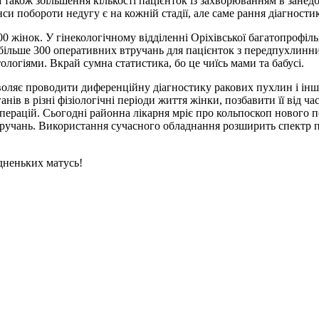
а також збільшення кількості пацієнток із захворюванням в зане
и побороти недугу є на кожній стадії, але саме рання діагностик
00 жінок. У гінекологічному відділенні Оріхівської багатопрофіл
 більше 300 оперативних втручань для пацієнток з передпухлинн
ологіями. Вкрай сумна статистика, бо це чиїсь мами та бабусі.
воляє проводити диференційну діагностику ракових пухлин і інш
ів в різні фізіологічні періоди життя жінки, позбавити її від ча
перацій. Сьогодні районна лікарня мріє про кольпоскоп нового 
 втручань. Використання сучасного обладнання розширить спектр
дненьких матусь!