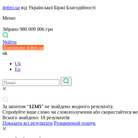
dobro.ua
від Української Біржі Благодійності
Меню
Зібрано 980 009 006 грн
Увійти
Допоможи dobro.ua
uk
Uk
En
За запитом “
12345
” не знайдено жодного результату.
Спробуйте інше слово чи словополучення або скористайтеся м
Всього знайдено:
18
результатів
Показати всі результати
Розширений пошук