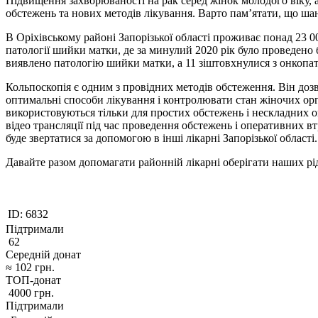
Підвищення захворюваності на рак серед жінок молодого віку, 
обстежень та нових методів лікування. Варто пам’ятати, що шанс
В Оріхівському районі Запорізької області проживає понад 23 0
патології шийки матки, де за минулий 2020 рік було проведено
виявлено патологію шийки матки, а 11 зіштовхнулися з онкопат
Кольпоскопія є одним з провідних методів обстеження. Він доз
оптимальні способи лікування і контролювати стан жіночих орган
використовуються тільки для простих обстежень і нескладних о
відео трансляції під час проведення обстежень і оперативних
буде звертатися за допомогою в інші лікарні Запорізької області.
Давайте разом допомагати районній лікарні оберігати наших рі
ID:
6832
Підтримали
62
Середній донат
≈
102
грн.
ТОП-донат
4000
грн.
Підтримали