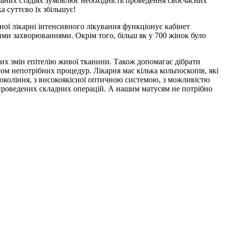
дбаних стадіях зумовлює необхідність проведення своєчасних
а суттєво їх збільшує!
ьної лікарні інтенсивного лікування функціонує кабінет
ими захворюваннями. Окрім того, більш як у 700 жінок було
их змін епітелію живої тканини. Також допомагає дібрати
сом непотрібних процедур. Лікарня має кілька кольпоскопів, які
покоління, з високоякісної оптичною системою, з можливістю
 проведених складних операцій. А нашим матусям не потрібно