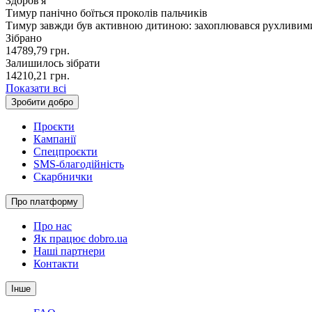
Здоров'я
Тимур панічно боїться проколів пальчиків
Тимур завжди був активною дитиною: захоплювався рухливим
Зібрано
14789,79
грн.
Залишилось зібрати
14210,21
грн.
Показати всі
Зробити добро
Проєкти
Кампанії
Спецпроєкти
SMS-благодійність
Скарбнички
Про платформу
Про нас
Як працює dobro.ua
Наші партнери
Контакти
Інше