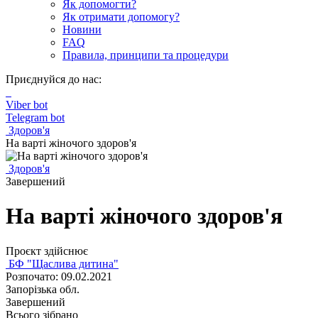
Як допомогти?
Як отримати допомогу?
Новини
FAQ
Правила, принципи та процедури
Приєднуйся до нас:
Viber bot
Telegram bot
Здоров'я
На варті жіночого здоров'я
Здоров'я
Завершений
На варті жіночого здоров'я
Проєкт здійснює
БФ "Щаслива дитина"
Розпочато: 09.02.2021
Запорізька обл.
Завершений
Всього зібрано