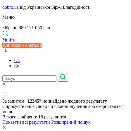
dobro.ua
від Української Біржі Благодійності
Меню
Зібрано 980 151 050 грн
Увійти
Допоможи dobro.ua
uk
Uk
En
За запитом “
12345
” не знайдено жодного результату.
Спробуйте інше слово чи словополучення або скористайтеся
меню
Всього знайдено:
18
результатів
Показати всі результати
Розширений пошук