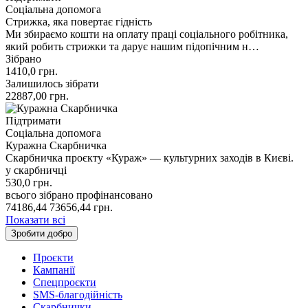
Соціальна допомога
Стрижка, яка повертає гідність
Ми збираємо кошти на оплату праці соціального робітника,
який робить стрижки та дарує нашим підопічним н…
Зібрано
1410,0
грн.
Залишилось зібрати
22887,00
грн.
Підтримати
Соціальна допомога
Куражна Скарбничка
Скарбничка проєкту «Кураж» — культурних заходів в Києві.
у скарбничці
530,0
грн.
всього зібрано
профінансовано
74186,44
73656,44
грн.
Показати всі
Зробити добро
Проєкти
Кампанії
Спецпроєкти
SMS-благодійність
Скарбнички