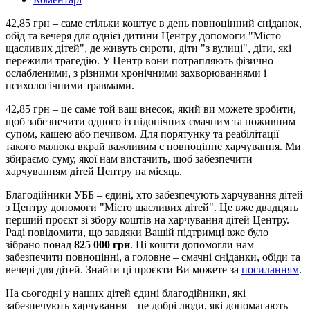
42,85 грн – саме стільки коштує в день повноцінний сніданок,
обід та вечеря для однієї дитини Центру допомоги "Місто
щасливих дітей", де живуть сироти, діти "з вулиці", діти, які
пережили трагедію. У Центр вони потрапляють фізично
ослабленими, з різними хронічними захворюваннями і
психологічними травмами.
42,85 грн – це саме той ваш внесок, який ви можете зробити,
щоб забезпечити одного із підопічних смачним та поживним
супом, кашею або печивом. Для порятунку та реабілітації
такого малюка вкрай важливим є повноцінне харчування. Ми
збираємо суму, якої нам вистачить, щоб забезпечити
харчуванням дітей Центру на місяць.
Благодійники УББ – єдині, хто забезпечують харчування дітей
з Центру допомоги "Місто щасливих дітей". Це вже двадцять
перший проєкт зі збору коштів на харчування дітей Центру.
Раді повідомити, що завдяки Вашій підтримці вже було
зібрано понад
825 000 грн
. Ці кошти допомогли нам
забезпечити повноцінні, а головне – смачні сніданки, обіди та
вечері для дітей. Знайти ці проєкти Ви можете за
посиланням
.
На сьогодні у наших дітей єдині благодійники, які
забезпечують харчування – це добрі люди, які допомагають