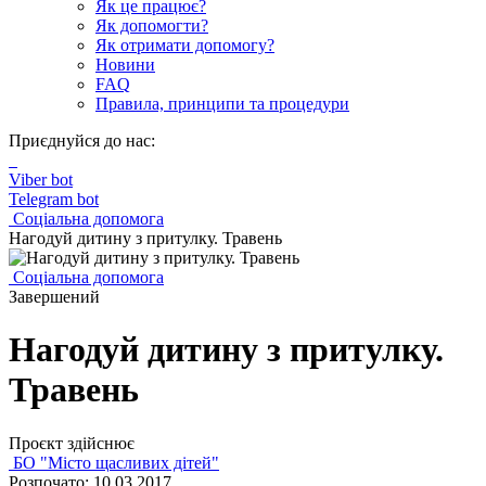
Як це працює?
Як допомогти?
Як отримати допомогу?
Новини
FAQ
Правила, принципи та процедури
Приєднуйся до нас:
Viber bot
Telegram bot
Соціальна допомога
Нагодуй дитину з притулку. Травень
Соціальна допомога
Завершений
Нагодуй дитину з притулку.
Травень
Проєкт здійснює
БО "Місто щасливих дітей"
Розпочато: 10.03.2017