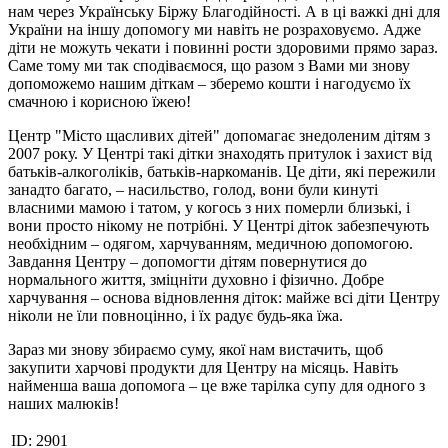
нам через Українську Біржу Благодійності. А в ці важкі дні для
України на іншу допомогу ми навіть не розраховуємо. Адже
діти не можуть чекати і повинні рости здоровими прямо зараз.
Саме тому ми так сподіваємося, що разом з Вами ми знову
допоможемо нашим діткам – зберемо кошти і нагодуємо їх
смачною і корисною їжею!
Центр "Місто щасливих дітей" допомагає знедоленим дітям з
2007 року. У Центрі такі дітки знаходять притулок і захист від
батьків-алкоголіків, батьків-наркоманів. Це діти, які пережили
занадто багато, – насильство, голод, вони були кинуті
власними мамою і татом, у когось з них померли близькі, і
вони просто нікому не потрібні. У Центрі діток забезпечують
необхідним – одягом, харчуванням, медичною допомогою.
Завдання Центру – допомогти дітям повернутися до
нормального життя, зміцніти духовно і фізично. Добре
харчування – основа відновлення діток: майже всі діти Центру
ніколи не їли повноцінно, і їх радує будь-яка їжа.
Зараз ми знову збираємо суму, якої нам вистачить, щоб
закупити харчові продукти для Центру на місяць. Навіть
найменша ваша допомога – це вже тарілка супу для одного з
наших малюків!
ID:
2901