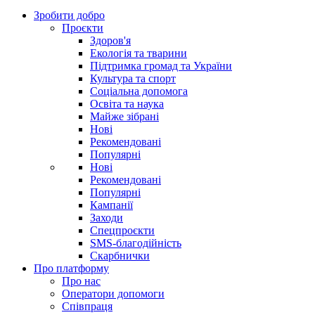
Зробити добро
Проєкти
Здоров'я
Екологія та тварини
Підтримка громад та України
Культура та спорт
Соціальна допомога
Освіта та наука
Майже зібрані
Нові
Рекомендовані
Популярні
Нові
Рекомендовані
Популярні
Кампанії
Заходи
Спецпроєкти
SMS-благодійність
Скарбнички
Про платформу
Про нас
Оператори допомоги
Співпраця