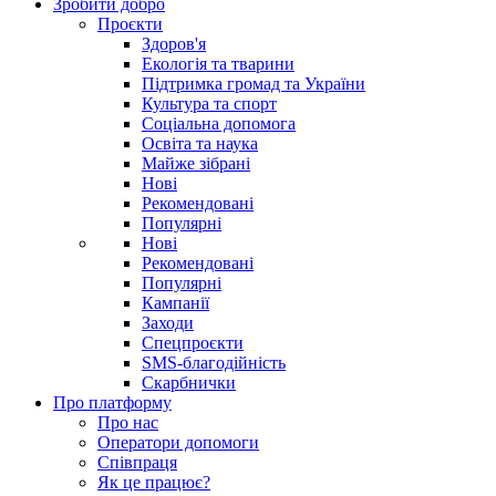
Зробити добро
Проєкти
Здоров'я
Екологія та тварини
Підтримка громад та України
Культура та спорт
Соціальна допомога
Освіта та наука
Майже зібрані
Нові
Рекомендовані
Популярні
Нові
Рекомендовані
Популярні
Кампанії
Заходи
Спецпроєкти
SMS-благодійність
Скарбнички
Про платформу
Про нас
Оператори допомоги
Співпраця
Як це працює?