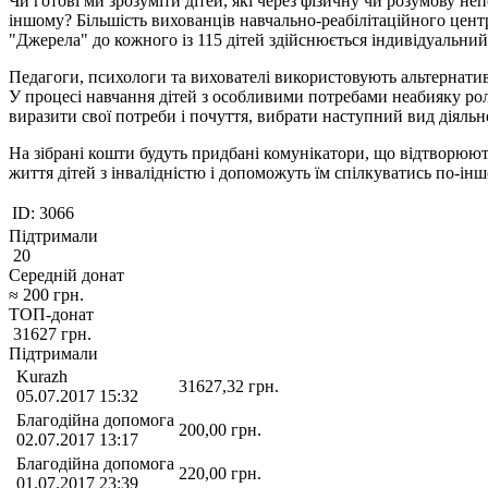
Чи готові ми зрозуміти дітей, які через фізичну чи розумову н
іншому? Більшість вихованців навчально-реабілітаційного цент
"Джерела" до кожного із 115 дітей здійснюється індивідуальний 
Педагоги, психологи та вихователі використовують альтернативн
У процесі навчання дітей з особливими потребами неабияку рол
виразити свої потреби і почуття, вибрати наступний вид діяль
На зібрані кошти будуть придбані комунікатори, що відтворюют
життя дітей з інвалідністю і допоможуть їм спілкуватись по-інш
ID:
3066
Підтримали
20
Середній донат
≈
200
грн.
ТОП-донат
31627
грн.
Підтримали
Kurazh
31627,32
грн.
05.07.2017 15:32
Благодійна допомога
200,00
грн.
02.07.2017 13:17
Благодійна допомога
220,00
грн.
01.07.2017 23:39