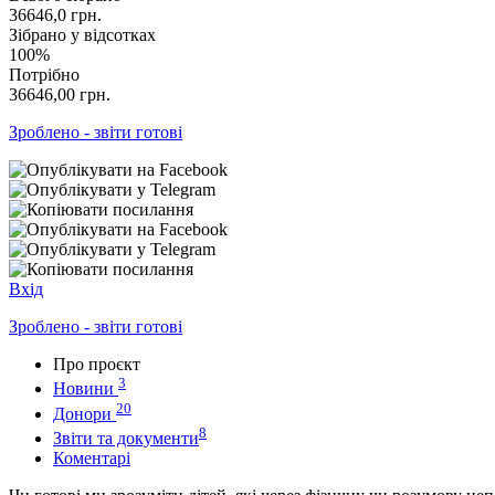
36646,0
грн.
Зібрано у відсотках
100%
Потрібно
36646,00
грн.
Зроблено - звіти готові
Вхід
Зроблено - звіти готові
Про проєкт
3
Новини
20
Донори
8
Звіти та документи
Коментарі