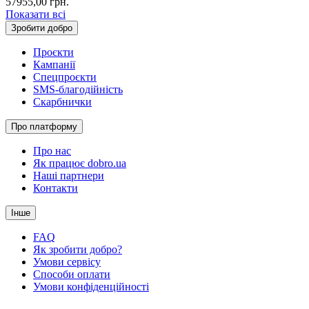
57955,00
грн.
Показати всі
Зробити добро
Проєкти
Кампанії
Спецпроєкти
SMS-благодійність
Скарбнички
Про платформу
Про нас
Як працює dobro.ua
Наші партнери
Контакти
Інше
FAQ
Як зробити добро?
Умови сервісу
Способи оплати
Умови конфіденційності