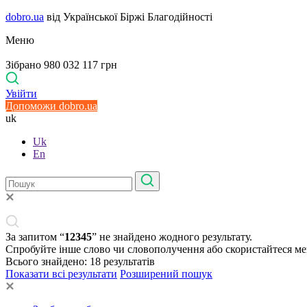
dobro.ua
від Української Біржі Благодійності
Меню
Зібрано 980 032 117 грн
Увійти
Допоможи dobro.ua
uk
Uk
En
За запитом “
12345
” не знайдено жодного результату.
Спробуйте інше слово чи словополучення або скористайтеся м
Всього знайдено:
18
результатів
Показати всі результати
Розширений пошук