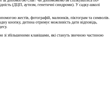
ити за допомогою слів? Чи допоможемо їм спілкуватись по-
ідність (ДЦП, аутизм, генетичні синдроми). У садку-школі
опомогою жестів, фотографій, малюнків, піктограм та символів.
одну кнопку, дитина отримує можливість дати відповідь,
цесу.
ри зі збільшеними клавішами, які стануть звичною частиною