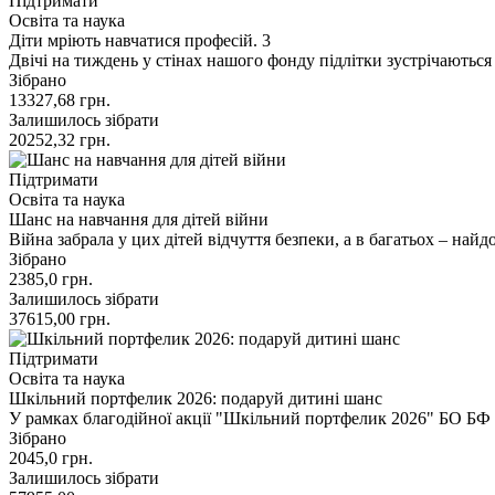
Підтримати
Освіта та наука
Діти мріють навчатися професій. 3
Двічі на тиждень у стінах нашого фонду підлітки зустрічаютьс
Зібрано
13327,68
грн.
Залишилось зібрати
20252,32
грн.
Підтримати
Освіта та наука
Шанс на навчання для дітей війни
Війна забрала у цих дітей відчуття безпеки, а в багатьох – н
Зібрано
2385,0
грн.
Залишилось зібрати
37615,00
грн.
Підтримати
Освіта та наука
Шкільний портфелик 2026: подаруй дитині шанс
У рамках благодійної акції "Шкільний портфелик 2026" БО Б
Зібрано
2045,0
грн.
Залишилось зібрати