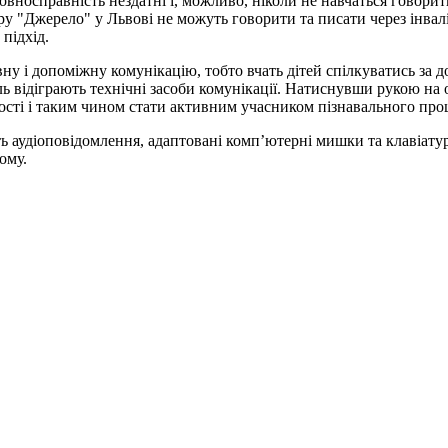
еповносправність нездатні і, можливо, ніколи не навчаться говор
ру "Джерело" у Львові не можуть говорити та писати через інвал
підхід.
у і допоміжну комунікацію, тобто вчать дітей спілкуватись за д
ь відіграють технічні засоби комунікації. Натиснувши рукою на 
ності і таким чином стати активним учасником пізнавального про
ь аудіоповідомлення, адаптовані комп’ютерні мишки та клавіату
ому.