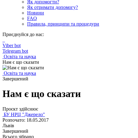
Як допомогти?
Як отримати допомогу?
Новини
FAQ
Правила, принципи та процедури
Приєднуйся до нас:
Viber bot
Telegram bot
Освіта та наука
Нам є що сказати
Освіта та наука
Завершений
Нам є що сказати
Проєкт здійснює
БУ НРЦ "Джерело"
Розпочато: 18.05.2017
Львів
Завершений
Всього зібрано