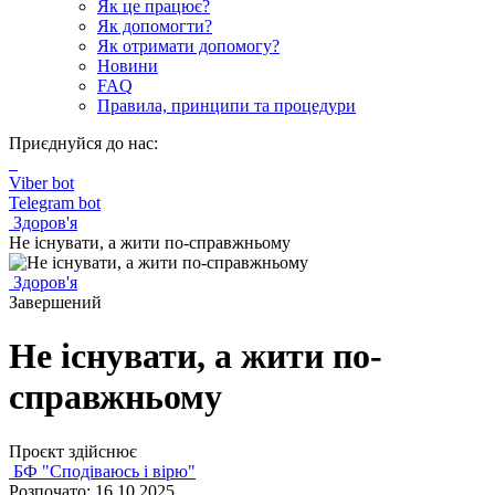
Як це працює?
Як допомогти?
Як отримати допомогу?
Новини
FAQ
Правила, принципи та процедури
Приєднуйся до нас:
Viber bot
Telegram bot
Здоров'я
Не існувати, а жити по-справжньому
Здоров'я
Завершений
Не існувати, а жити по-
справжньому
Проєкт здійснює
БФ "Сподіваюсь і вірю"
Розпочато: 16.10.2025