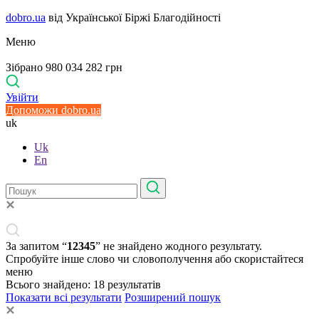
dobro.ua
від Української Біржі Благодійності
Меню
Зібрано 980 034 282 грн
Увійти
Допоможи dobro.ua
uk
Uk
En
За запитом “
12345
” не знайдено жодного результату.
Спробуйте інше слово чи словополучення або скористайтеся
меню
Всього знайдено:
18
результатів
Показати всі результати
Розширений пошук