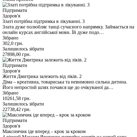
Підтримати
Здоров'я
Златі потрібна підтримка в лікуванні. 3
Злата дуже полюбляє танці сучасного напрямку. Займається на
онлайн курсах англійської мови. Їй дуже подо…
Зібрано
302,0
грн.
Залишилось зібрати
27898,00
грн.
Підтримати
Здоров'я
Життя Дмитрика залежить від ліків. 2
Діма – креативна, товариська та невимовно сильна дитина.
Його непростий шлях почався ще до очікуваної да…
Зібрано
10261,58
грн.
Залишилось зібрати
22738,42
грн.
Підтримати
Здоров'я
Максимчик іде вперед – крок за кроком
4-річний Максим Яровенко потребує коштів на новий курс