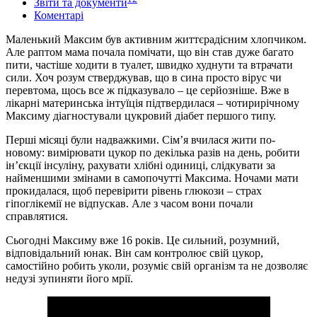
Звіти та документи
Коментарі
Маленький Максим був активним життєрадісним хлопчиком.
Але раптом мама почала помічати, що він став дуже багато
пити, частіше ходити в туалет, швидко худнути та втрачати
сили. Хоч розум стверджував, що в сина просто вірус чи
перевтома, щось все ж підказувало – це серйозніше. Вже в
лікарні материнська інтуїція підтвердилася – чотирирічному
Максиму діагностували цукровий діабет першого типу.
Перші місяці були надважкими. Сімʼя вчилася жити по-
новому: вимірювати цукор по декілька разів на день, робити
ін’єкції інсуліну, рахувати хлібні одиниці, слідкувати за
найменшими змінами в самопочутті Максима. Ночами мати
прокидалася, щоб перевірити рівень глюкози – страх
гіпоглікемії не відпускав. Але з часом вони почали
справлятися.
Сьогодні Максиму вже 16 років. Це сильний, розумний,
відповідальний юнак. Він сам контролює свій цукор,
самостійно робить уколи, розуміє свій організм та не дозволяє
недузі зупиняти його мрії.