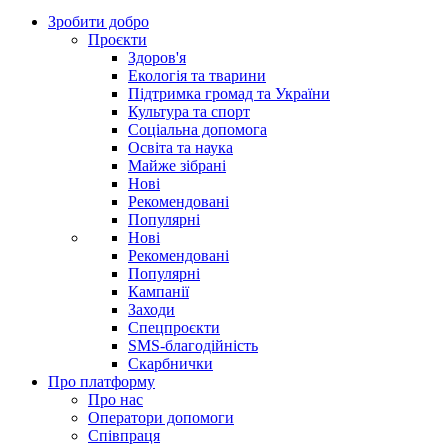
Зробити добро
Проєкти
Здоров'я
Екологія та тварини
Підтримка громад та України
Культура та спорт
Соціальна допомога
Освіта та наука
Майже зібрані
Нові
Рекомендовані
Популярні
Нові
Рекомендовані
Популярні
Кампанії
Заходи
Спецпроєкти
SMS-благодійність
Скарбнички
Про платформу
Про нас
Оператори допомоги
Співпраця