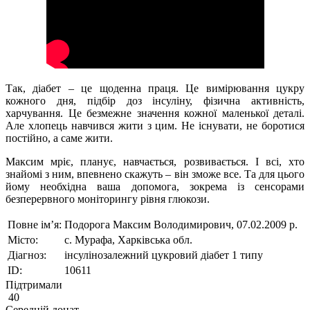
Так, діабет – це щоденна праця. Це вимірювання цукру
кожного дня, підбір доз інсуліну, фізична активність,
харчування. Це безмежне значення кожної маленької деталі.
Але хлопець навчився жити з цим. Не існувати, не боротися
постійно, а саме жити.⠀
Максим мріє, планує, навчається, розвивається. І всі, хто
знайомі з ним, впевнено скажуть – він зможе все. Та для цього
йому необхідна ваша допомога, зокрема із сенсорами
безперервного моніторингу рівня глюкози.
Повне ім’я:
Подорога Максим Володимирович, 07.02.2009 р.
Місто:
с. Мурафа, Харківська обл.
Діагноз:
інсулінозалежний цукровий діабет 1 типу
ID:
10611
Підтримали
40
Середній донат