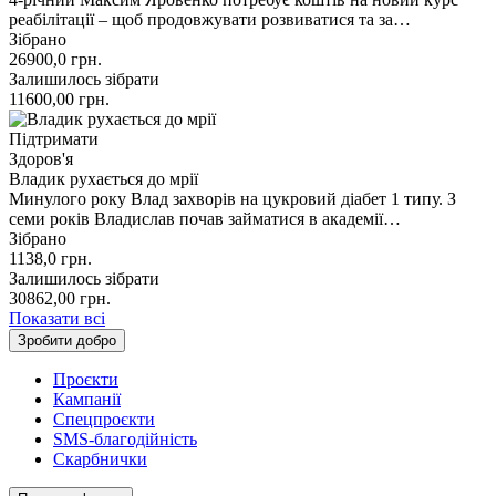
реабілітації – щоб продовжувати розвиватися та за…
Зібрано
26900,0
грн.
Залишилось зібрати
11600,00
грн.
Підтримати
Здоров'я
Владик рухається до мрії
Минулого року Влад захворів на цукровий діабет 1 типу. З
семи років Владислав почав займатися в академії…
Зібрано
1138,0
грн.
Залишилось зібрати
30862,00
грн.
Показати всі
Зробити добро
Проєкти
Кампанії
Спецпроєкти
SMS-благодійність
Скарбнички