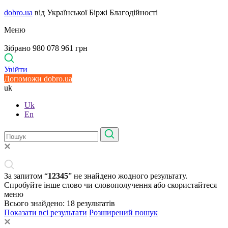
dobro.ua
від Української Біржі Благодійності
Меню
Зібрано 980 078 961 грн
Увійти
Допоможи dobro.ua
uk
Uk
En
За запитом “
12345
” не знайдено жодного результату.
Спробуйте інше слово чи словополучення або скористайтеся
меню
Всього знайдено:
18
результатів
Показати всі результати
Розширений пошук