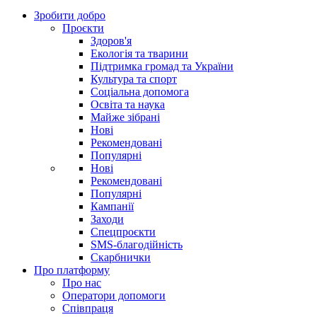
Зробити добро
Проєкти
Здоров'я
Екологія та тварини
Підтримка громад та України
Культура та спорт
Соціальна допомога
Освіта та наука
Майже зібрані
Нові
Рекомендовані
Популярні
Нові
Рекомендовані
Популярні
Кампанії
Заходи
Спецпроєкти
SMS-благодійність
Скарбнички
Про платформу
Про нас
Оператори допомоги
Співпраця