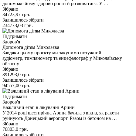
допоможе йому здорово рости й розвиватися. У …
Зібрано
34723,97
грн.
Залишилось зібрати
234773,03
грн.
Підтримати
Здоров'я
Допомога дітям Миколаєва
Завдяки цьому проєкту ми закупимо потужний
аудіометр, тимпанометр та енцефалограф у Миколаївську
обласну…
Зібрано
891293,0
грн.
Залишилось зібрати
94557,00
грн.
Підтримати
Здоров'я
Важливий етап в лікуванні Арини
У 2014 році шестирічна Арина бачила з вікна, як ракети
руйнують Донецький аеропорт. Разом із бетоном на …
Зібрано
76803,0
грн.
Залишилось зібрати