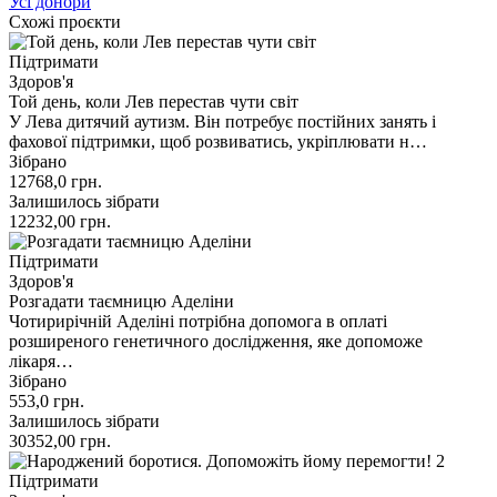
Усі донори
Схожі проєкти
Підтримати
Здоров'я
Той день, коли Лев перестав чути світ
У Лева дитячий аутизм. Він потребує постійних занять і
фахової підтримки, щоб розвиватись, укріплювати н…
Зібрано
12768,0
грн.
Залишилось зібрати
12232,00
грн.
Підтримати
Здоров'я
Розгадати таємницю Аделіни
Чотирирічній Аделіні потрібна допомога в оплаті
розширеного генетичного дослідження, яке допоможе
лікаря…
Зібрано
553,0
грн.
Залишилось зібрати
30352,00
грн.
Підтримати