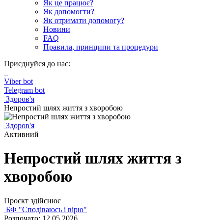
Як це працює?
Як допомогти?
Як отримати допомогу?
Новини
FAQ
Правила, принципи та процедури
Приєднуйся до нас:
Viber bot
Telegram bot
Здоров'я
Непростий шлях життя з хворобою
Здоров'я
Активний
Непростий шлях життя з
хворобою
Проєкт здійснює
БФ "Сподіваюсь і вірю"
Розпочато: 12.05.2026