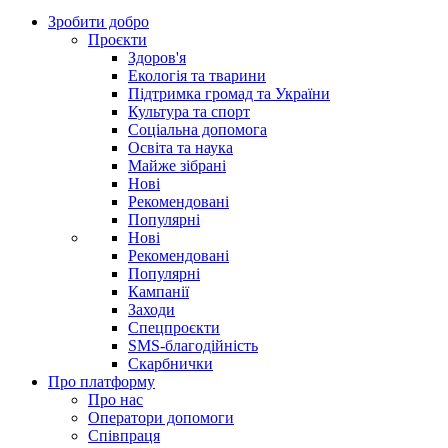
Зробити добро
Проєкти
Здоров'я
Екологія та тварини
Підтримка громад та України
Культура та спорт
Соціальна допомога
Освіта та наука
Майже зібрані
Нові
Рекомендовані
Популярні
Нові
Рекомендовані
Популярні
Кампанії
Заходи
Спецпроєкти
SMS-благодійність
Скарбнички
Про платформу
Про нас
Оператори допомоги
Співпраця