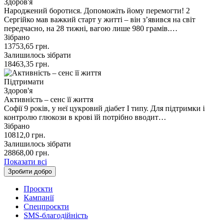
Здоров'я
Народжений боротися. Допоможіть йому перемогти! 2
Сергійко мав важкий старт у житті – він з’явився на світ
передчасно, на 28 тижні, вагою лише 980 грамів.…
Зібрано
13753,65
грн.
Залишилось зібрати
18463,35
грн.
Підтримати
Здоров'я
Активність – сенс її життя
Софії 9 років, у неї цукровий діабет І типу. Для підтримки і
контролю глюкози в крові їй потрібно вводит…
Зібрано
10812,0
грн.
Залишилось зібрати
28868,00
грн.
Показати всі
Зробити добро
Проєкти
Кампанії
Спецпроєкти
SMS-благодійність