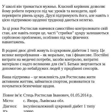
У школі він тримається мужньо. Класний керівник дозволяє
йому робити перекуси під час уроків та виходити, щоб
перевірити рівень цукру. Друзі підтримують його, але навіть з
цією підтримкою щоденні труднощі даються нелегко.
За ці роки Ростислав навчився самостійно контролювати свій
стан, але навіть попри це, часті "стрибки" цукру залишаються
серйозною проблемою, особливо під час фізичних
навантажень.
В родині двоє дітей живуть із цукровим діабетом 1 типу. Це
велике випробування – як моральне, так і фінансове. Постійні
витрати на медичні потреби, засоби контролю, витратні
матеріали є надто великими для сім’ї. Батьки звертаються за
допомогою до небайдужих людей у придбанні сенсорів.
Ваша підтримка – це можливість для Ростислава жити
активним життям, займатися спортом, розвиватися та
почуватися безпечніше щодня.
Повне ім’я:
Стець Ростислав Іванович, 01.05.2014 р.
Місто:
с. Явора, Львівська обл.
Діагноз:
інсулінозалежний цукровий діабет 1 типу
ID:
10990