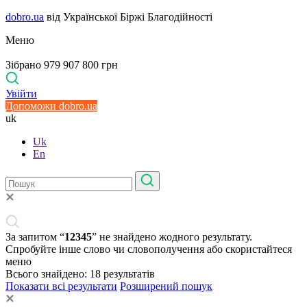
dobro.ua
від Української Біржі Благодійності
Меню
Зібрано 979 907 800 грн
Увійти
Допоможи dobro.ua
uk
Uk
En
За запитом “
12345
” не знайдено жодного результату.
Спробуйте інше слово чи словополучення або скористайтеся
меню
Всього знайдено:
18
результатів
Показати всі результати
Розширений пошук