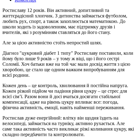
Ростиславу 12 років. Він активний, допитливий та
життєрадісний хлопчик. З дитинства займається футболом,
любить рух, спорт, а також захоплюється математикою. До
школи ходить із задоволенням, має підтримку друзів і
вчителів, які з розумінням ставляться до його стану.
Але за цією активністю стоїть непростий шлях.
Діагноз "цукровий діабет 1 типу" Ростиславу поставили, коли
йому було лише 9 років – у тому ж віці, що і його сестрі
Соломії. Хоч батьки вже на той час мали досвід життя з цією
хворобою, це стало ще одним важким випробуванням для
всієї родини.
Кожен день – це контроль, хвилювання й постійна напруга.
Кожен різкий підйом чи падіння рівня цукру – це стрес для
всієї сім’ї. Разом вони й досі вчаться досягати стабільної
компенсації, адже на рівень цукру впливає все: погода,
фізична активність, емоції, навіть найменші переживання.
Ростислав дуже енергійний: влітку він щодня їздить на
велосипеді, займається на турніку, активно рухається. Але
саме така активність часто викликає різкі коливання цукру, які
складно передбачити та контролювати.